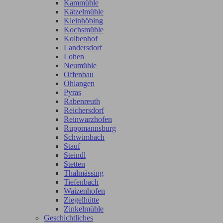
Kammühle
Kätzelmühle
Kleinhöbing
Kochsmühle
Kolbenhof
Landersdorf
Lohen
Neumühle
Offenbau
Ohlangen
Pyras
Rabenreuth
Reichersdorf
Reinwarzhofen
Ruppmannsburg
Schwimbach
Stauf
Steindl
Stetten
Thalmässing
Tiefenbach
Waizenhofen
Ziegelhütte
Zinkelmühle
Geschichtliches