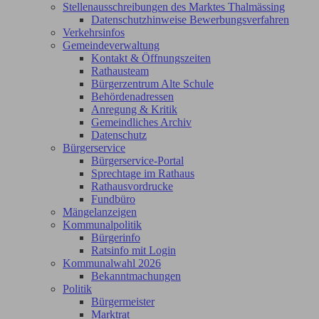
Stellenausschreibungen des Marktes Thalmässing
Datenschutzhinweise Bewerbungsverfahren
Verkehrsinfos
Gemeindeverwaltung
Kontakt & Öffnungszeiten
Rathausteam
Bürgerzentrum Alte Schule
Behördenadressen
Anregung & Kritik
Gemeindliches Archiv
Datenschutz
Bürgerservice
Bürgerservice-Portal
Sprechtage im Rathaus
Rathausvordrucke
Fundbüro
Mängelanzeigen
Kommunalpolitik
Bürgerinfo
Ratsinfo mit Login
Kommunalwahl 2026
Bekanntmachungen
Politik
Bürgermeister
Marktrat