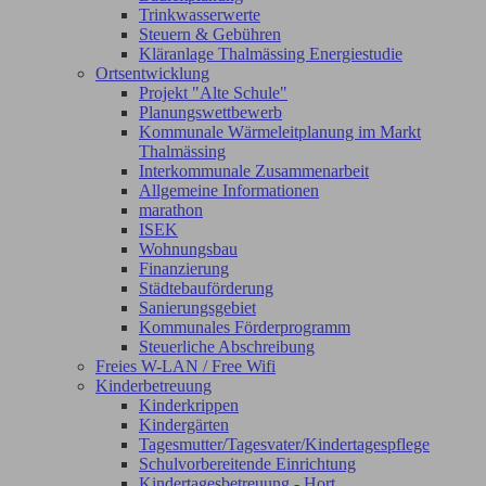
Trinkwasserwerte
Steuern & Gebühren
Kläranlage Thalmässing Energiestudie
Ortsentwicklung
Projekt "Alte Schule"
Planungswettbewerb
Kommunale Wärmeleitplanung im Markt
Thalmässing
Interkommunale Zusammenarbeit
Allgemeine Informationen
marathon
ISEK
Wohnungsbau
Finanzierung
Städtebauförderung
Sanierungsgebiet
Kommunales Förderprogramm
Steuerliche Abschreibung
Freies W-LAN / Free Wifi
Kinderbetreuung
Kinderkrippen
Kindergärten
Tagesmutter/Tagesvater/Kindertagespflege
Schulvorbereitende Einrichtung
Kindertagesbetreuung - Hort