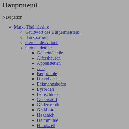
Hauptmenü
Navigation
Markt Thalmässing
Grußwort des Bürgermeisters
Kurzportrait
Gemeinde Aktuell
Gemeindeteile
Gemeindeteile
Alfershausen
Appenstetten
Aue
Bergmühle
Dixenhausen
Eckmannshofen
Eysölden
Feinschluck
Gebersdorf
Göllersreuth
Graßhöfe
Hagenich
Heimmühle
Hundszell