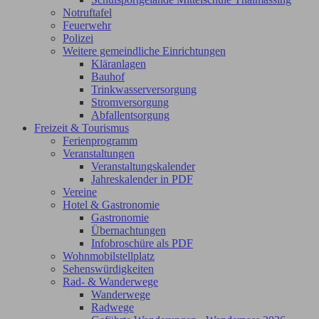
Notruftafel
Feuerwehr
Polizei
Weitere gemeindliche Einrichtungen
Kläranlagen
Bauhof
Trinkwasserversorgung
Stromversorgung
Abfallentsorgung
Freizeit & Tourismus
Ferienprogramm
Veranstaltungen
Veranstaltungskalender
Jahreskalender in PDF
Vereine
Hotel & Gastronomie
Gastronomie
Übernachtungen
Infobroschüre als PDF
Wohnmobilstellplatz
Sehenswürdigkeiten
Rad- & Wanderwege
Wanderwege
Radwege