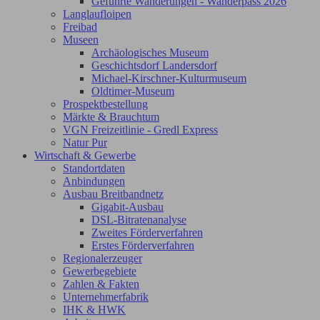
Geführte Wanderungen - Wanderpass 2026
Langlaufloipen
Freibad
Museen
Archäologisches Museum
Geschichtsdorf Landersdorf
Michael-Kirschner-Kulturmuseum
Oldtimer-Museum
Prospektbestellung
Märkte & Brauchtum
VGN Freizeitlinie - Gredl Express
Natur Pur
Wirtschaft & Gewerbe
Standortdaten
Anbindungen
Ausbau Breitbandnetz
Gigabit-Ausbau
DSL-Bitratenanalyse
Zweites Förderverfahren
Erstes Förderverfahren
Regionalerzeuger
Gewerbegebiete
Zahlen & Fakten
Unternehmerfabrik
IHK & HWK