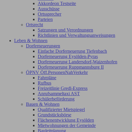
Akkordeon Testseite
Ausschüsse
Ortssprecher
Parteien
Ortsrecht
Satzungen und Verordnungen
Richtlinien und Verwaltungsanweisungen
Leben & Wohnen
Dorferneuerungen
Einfache Dorferneuerung Tiefenbach
Dorferneuerung Eysölden-Pyras
Dorferneuerung Landersdorf-Waizenhofen
Dorferneuerung Ruppmannsburg II
ÖPNV Öff.PersonenNahVerkehr
Fahrpläne
Rufbus
Freizeitlinie Gredl-Express
Anrufsammeltaxi AST
Schülerbeförderung
Bauen & Wohnen
Qualifizierter Mietspiegel
Grundstücksbörse
Flächenentwicklung Eysölden
Mietwohnungen der Gemeinde
Bauleitplanung