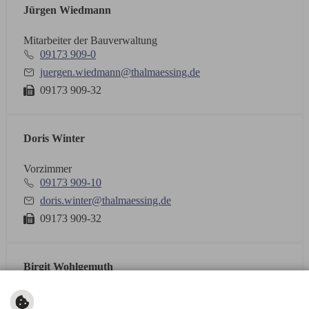
Jürgen Wiedmann
Mitarbeiter der Bauverwaltung
09173 909-0
juergen.wiedmann@thalmaessing.de
09173 909-32
Doris Winter
Vorzimmer
09173 909-10
doris.winter@thalmaessing.de
09173 909-32
Birgit Wohlgemuth
Mitarbeiterin Bauverwaltung