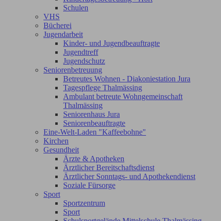
Schulen
VHS
Bücherei
Jugendarbeit
Kinder- und Jugendbeauftragte
Jugendtreff
Jugendschutz
Seniorenbetreuung
Betreutes Wohnen - Diakoniestation Jura
Tagespflege Thalmässing
Ambulant betreute Wohngemeinschaft
Thalmässing
Seniorenhaus Jura
Seniorenbeauftragte
Eine-Welt-Laden "Kaffeebohne"
Kirchen
Gesundheit
Ärzte & Apotheken
Ärztlicher Bereitschaftsdienst
Ärztlicher Sonntags- und Apothekendienst
Soziale Fürsorge
Sport
Sportzentrum
Sport
Schulsportgelände Mittelschule Thalmässing