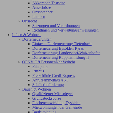
Akkordeon Testseite
Ausschüsse
Ortssprecher
Parteien
Ortsrecht
Satzungen und Verordnungen
Richtlinien und Verwaltungsanweisungen
Leben & Wohnen
Dorferneuerungen
Einfache Dorferneuerung Tiefenbach
Dorferneuerung Eysölden-Pyras
Dorferneuerung Landersdorf-Waizenhofen
Dorferneuerung Ruppmannsburg II
ÖPNV Öff.PersonenNahVerkehr
Fahrpläne
Rufbus
Freizeitlinie Gredl-Express
Anrufsammeltaxi AST
Schülerbeförderung
Bauen & Wohnen
Qualifizierter Mietspiegel
Grundstücksbörse
Flächenentwicklung Eysölden
Mietwohnungen der Gemeinde
Bauleitplanung