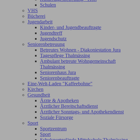
Schulen
VHS
Bücherei
Jugendarbeit
Kinder- und Jugendbeauftragte
Jugendtreff
Jugendschutz
Seniorenbetreuung
Betreutes Wohnen - Diakoniestation Jura
Tagespflege Thalmässing
Ambulant betreute Wohngemeinschaft
Thalmässing
Seniorenhaus Jura
Seniorenbeauftragte
Eine-Welt-Laden "Kaffeebohne"
Kirchen
Gesundheit
Ärzte & Apotheken
Ärztlicher Bereitschaftsdienst
Ärztlicher Sonntags- und Apothekendienst
Soziale Fürsorge
Sport
Sportzentrum
Sport
Schulsportgelände Mittelschule Thalmässing