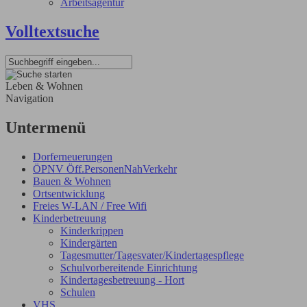
Arbeitsagentur
Volltextsuche
Leben & Wohnen
Navigation
Untermenü
Dorferneuerungen
ÖPNV Öff.PersonenNahVerkehr
Bauen & Wohnen
Ortsentwicklung
Freies W-LAN / Free Wifi
Kinderbetreuung
Kinderkrippen
Kindergärten
Tagesmutter/Tagesvater/Kindertagespflege
Schulvorbereitende Einrichtung
Kindertagesbetreuung - Hort
Schulen
VHS