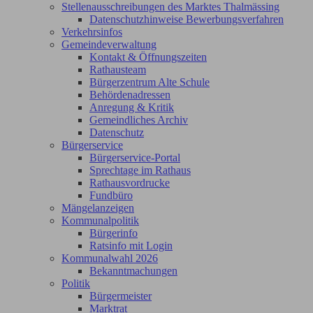
Stellenausschreibungen des Marktes Thalmässing
Datenschutzhinweise Bewerbungsverfahren
Verkehrsinfos
Gemeindeverwaltung
Kontakt & Öffnungszeiten
Rathausteam
Bürgerzentrum Alte Schule
Behördenadressen
Anregung & Kritik
Gemeindliches Archiv
Datenschutz
Bürgerservice
Bürgerservice-Portal
Sprechtage im Rathaus
Rathausvordrucke
Fundbüro
Mängelanzeigen
Kommunalpolitik
Bürgerinfo
Ratsinfo mit Login
Kommunalwahl 2026
Bekanntmachungen
Politik
Bürgermeister
Marktrat