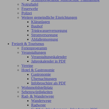
Notruftafel
Feuerwehr
Polizei
Weitere gemeindliche Einrichtungen
Kläranlagen
Bauhof
Trinkwasserversorgung
Stromversorgung
Abfallentsorgung
Freizeit & Tourismus
Ferienprogramm
Veranstaltungen
Veranstaltungskalender
Jahreskalender in PDF
Vereine
Hotel & Gastronomie
Gastronomie
Übernachtungen
Infobroschüre als PDF
Wohnmobilstellplatz
Sehenswürdigkeiten
Rad- & Wanderwege
Wanderwege
Radwege