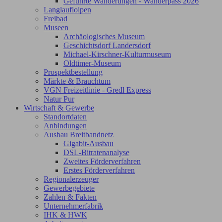
Geführte Wanderungen - Wanderpass 2026
Langlaufloipen
Freibad
Museen
Archäologisches Museum
Geschichtsdorf Landersdorf
Michael-Kirschner-Kulturmuseum
Oldtimer-Museum
Prospektbestellung
Märkte & Brauchtum
VGN Freizeitlinie - Gredl Express
Natur Pur
Wirtschaft & Gewerbe
Standortdaten
Anbindungen
Ausbau Breitbandnetz
Gigabit-Ausbau
DSL-Bitratenanalyse
Zweites Förderverfahren
Erstes Förderverfahren
Regionalerzeuger
Gewerbegebiete
Zahlen & Fakten
Unternehmerfabrik
IHK & HWK