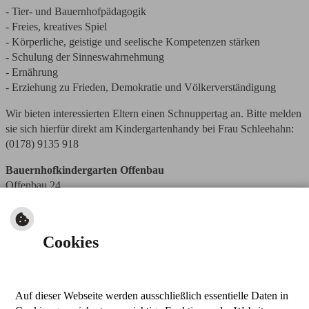
- Tier- und Bauernhofpädagogik
- Freies, kreatives Spiel
- Körperliche, geistige und seelische Kompetenzen stärken
- Schulung der Sinneswahrnehmung
- Ernährung
- Erziehung zu Frieden, Demokratie und Völkerverständigung
Wir bieten interessierten Eltern einen Schnuppertag an. Bitte melden
sie sich hierfür direkt am Kindergartenhandy bei Frau Schleehahn:
(0178) 9135 918
Bauernhofkindergarten Offenbau
Offenbau 24
91177 Thalmässing
Telefon (09173) 78897
Weiter zur Homepage Bauernhofkindergarten Dollingerhof
Cookies
Auf dieser Webseite werden ausschließlich essentielle Daten in
nach oben