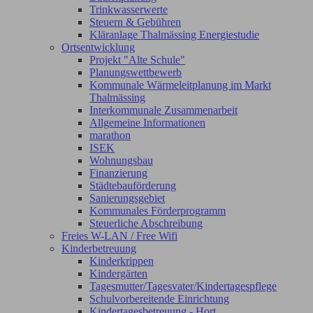
Trinkwasserwerte
Steuern & Gebühren
Kläranlage Thalmässing Energiestudie
Ortsentwicklung
Projekt "Alte Schule"
Planungswettbewerb
Kommunale Wärmeleitplanung im Markt
Thalmässing
Interkommunale Zusammenarbeit
Allgemeine Informationen
marathon
ISEK
Wohnungsbau
Finanzierung
Städtebauförderung
Sanierungsgebiet
Kommunales Förderprogramm
Steuerliche Abschreibung
Freies W-LAN / Free Wifi
Kinderbetreuung
Kinderkrippen
Kindergärten
Tagesmutter/Tagesvater/Kindertagespflege
Schulvorbereitende Einrichtung
Kindertagesbetreuung - Hort