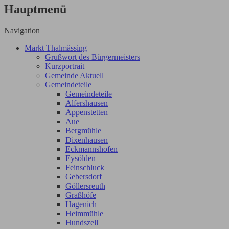
Hauptmenü
Navigation
Markt Thalmässing
Grußwort des Bürgermeisters
Kurzportrait
Gemeinde Aktuell
Gemeindeteile
Gemeindeteile
Alfershausen
Appenstetten
Aue
Bergmühle
Dixenhausen
Eckmannshofen
Eysölden
Feinschluck
Gebersdorf
Göllersreuth
Graßhöfe
Hagenich
Heimmühle
Hundszell