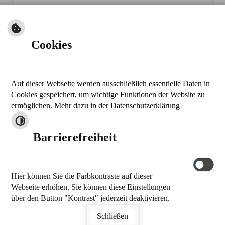
Mit dem Absenden erklären Sie sich damit einverstanden,
dass Ihre Daten zur Bearbeitung Ihres Anliegens verwendet
werden (Weitere Informationen finden Sie in der
Cookies
Datenschutzerklärung
).
Absenden
Auf dieser Webseite werden ausschließlich essentielle Daten in
nach oben
Cookies gespeichert, um wichtige Funktionen der Website zu
drucken
ermöglichen. Mehr dazu in der Datenschutzerklärung
Kontakt
Barrierefreiheit
Markt Thalmässing
Stettener Straße 26
91177 Thalmässing
Hier können Sie die Farbkontraste auf dieser
Tel.: 09173 909-0
Webseite erhöhen. Sie können diese Einstellungen
Fax: 09173 909-32
über den Button "Kontrast" jederzeit deaktivieren.
E-Mail schreiben
by
cm city media GmbH
Schließen