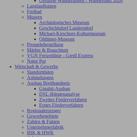
Geführte Wanderungen - Wanderpass 2026
Langlaufloipen
Freibad
Museen
Archäologisches Museum
Geschichtsdorf Landersdorf
Michael-Kirschner-Kulturmuseum
Oldtimer-Museum
Prospektbestellung
Märkte & Brauchtum
VGN Freizeitlinie - Gredl Express
Natur Pur
Wirtschaft & Gewerbe
Standortdaten
Anbindungen
Ausbau Breitbandnetz
Gigabit-Ausbau
DSL-Bitratenanalyse
Zweites Förderverfahren
Erstes Förderverfahren
Regionalerzeuger
Gewerbegebiete
Zahlen & Fakten
Unternehmerfabrik
IHK & HWK