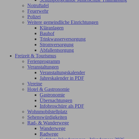
Notruftafel
Feuerwehr
Polizei
Weitere gemeindliche Einrichtungen
Kläranlagen
Bauhof
Trinkwasserversorgung
Stromversorgung
Abfallentsorgung
Freizeit & Tourismus
Ferienprogramm
Veranstaltungen
Veranstaltungskalender
Jahreskalender in PDF
Vereine
Hotel & Gastronomie
Gastronomie
Übernachtungen
Infobroschüre als PDF
Wohnmobilstellplatz
Sehenswürdigkeiten
Rad- & Wanderwege
Wanderwege
Radwege