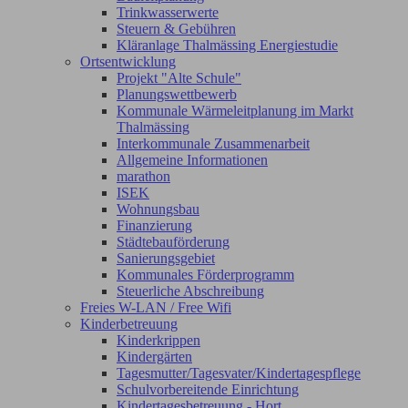
Trinkwasserwerte
Steuern & Gebühren
Kläranlage Thalmässing Energiestudie
Ortsentwicklung
Projekt "Alte Schule"
Planungswettbewerb
Kommunale Wärmeleitplanung im Markt
Thalmässing
Interkommunale Zusammenarbeit
Allgemeine Informationen
marathon
ISEK
Wohnungsbau
Finanzierung
Städtebauförderung
Sanierungsgebiet
Kommunales Förderprogramm
Steuerliche Abschreibung
Freies W-LAN / Free Wifi
Kinderbetreuung
Kinderkrippen
Kindergärten
Tagesmutter/Tagesvater/Kindertagespflege
Schulvorbereitende Einrichtung
Kindertagesbetreuung - Hort