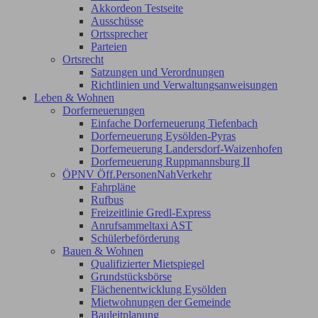
Akkordeon Testseite
Ausschüsse
Ortssprecher
Parteien
Ortsrecht
Satzungen und Verordnungen
Richtlinien und Verwaltungsanweisungen
Leben & Wohnen
Dorferneuerungen
Einfache Dorferneuerung Tiefenbach
Dorferneuerung Eysölden-Pyras
Dorferneuerung Landersdorf-Waizenhofen
Dorferneuerung Ruppmannsburg II
ÖPNV Öff.PersonenNahVerkehr
Fahrpläne
Rufbus
Freizeitlinie Gredl-Express
Anrufsammeltaxi AST
Schülerbeförderung
Bauen & Wohnen
Qualifizierter Mietspiegel
Grundstücksbörse
Flächenentwicklung Eysölden
Mietwohnungen der Gemeinde
Bauleitplanung