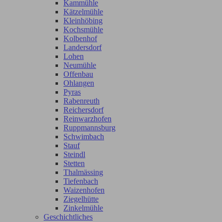
Kammühle
Kätzelmühle
Kleinhöbing
Kochsmühle
Kolbenhof
Landersdorf
Lohen
Neumühle
Offenbau
Ohlangen
Pyras
Rabenreuth
Reichersdorf
Reinwarzhofen
Ruppmannsburg
Schwimbach
Stauf
Steindl
Stetten
Thalmässing
Tiefenbach
Waizenhofen
Ziegelhütte
Zinkelmühle
Geschichtliches