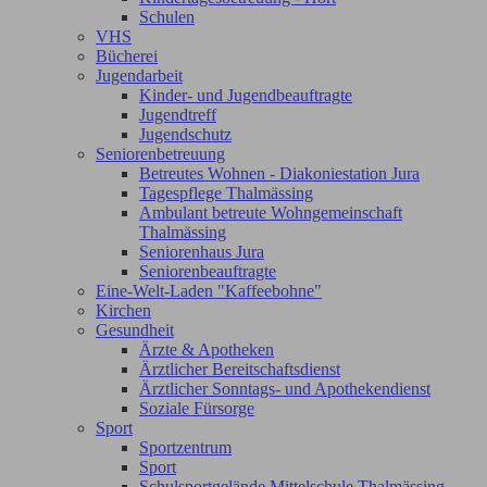
Schulen
VHS
Bücherei
Jugendarbeit
Kinder- und Jugendbeauftragte
Jugendtreff
Jugendschutz
Seniorenbetreuung
Betreutes Wohnen - Diakoniestation Jura
Tagespflege Thalmässing
Ambulant betreute Wohngemeinschaft
Thalmässing
Seniorenhaus Jura
Seniorenbeauftragte
Eine-Welt-Laden "Kaffeebohne"
Kirchen
Gesundheit
Ärzte & Apotheken
Ärztlicher Bereitschaftsdienst
Ärztlicher Sonntags- und Apothekendienst
Soziale Fürsorge
Sport
Sportzentrum
Sport
Schulsportgelände Mittelschule Thalmässing