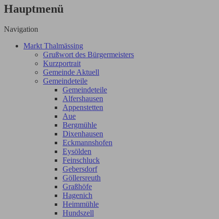
Hauptmenü
Navigation
Markt Thalmässing
Grußwort des Bürgermeisters
Kurzportrait
Gemeinde Aktuell
Gemeindeteile
Gemeindeteile
Alfershausen
Appenstetten
Aue
Bergmühle
Dixenhausen
Eckmannshofen
Eysölden
Feinschluck
Gebersdorf
Göllersreuth
Graßhöfe
Hagenich
Heimmühle
Hundszell