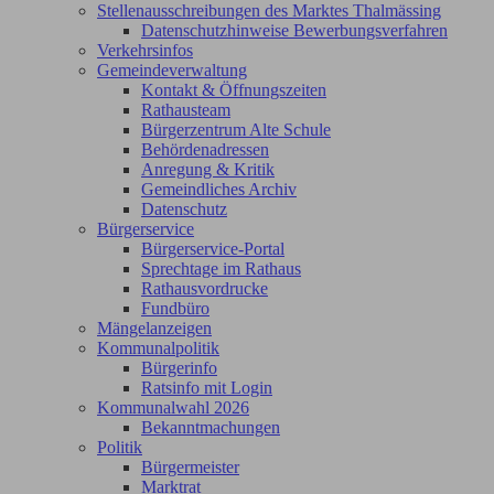
Stellenausschreibungen des Marktes Thalmässing
Datenschutzhinweise Bewerbungsverfahren
Verkehrsinfos
Gemeindeverwaltung
Kontakt & Öffnungszeiten
Rathausteam
Bürgerzentrum Alte Schule
Behördenadressen
Anregung & Kritik
Gemeindliches Archiv
Datenschutz
Bürgerservice
Bürgerservice-Portal
Sprechtage im Rathaus
Rathausvordrucke
Fundbüro
Mängelanzeigen
Kommunalpolitik
Bürgerinfo
Ratsinfo mit Login
Kommunalwahl 2026
Bekanntmachungen
Politik
Bürgermeister
Marktrat