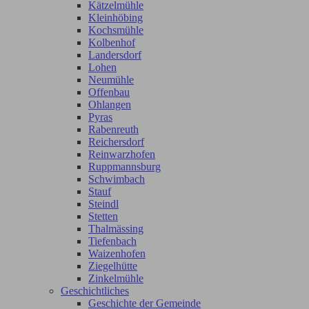
Kätzelmühle
Kleinhöbing
Kochsmühle
Kolbenhof
Landersdorf
Lohen
Neumühle
Offenbau
Ohlangen
Pyras
Rabenreuth
Reichersdorf
Reinwarzhofen
Ruppmannsburg
Schwimbach
Stauf
Steindl
Stetten
Thalmässing
Tiefenbach
Waizenhofen
Ziegelhütte
Zinkelmühle
Geschichtliches
Geschichte der Gemeinde