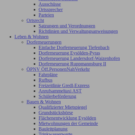
Ausschüsse
Ortssprecher
Parteien
Ortsrecht
Satzungen und Verordnungen
Richtlinien und Verwaltungsanweisungen
Leben & Wohnen
Dorferneuerungen
Einfache Dorferneuerung Tiefenbach
Dorferneuerung Eysölden-Pyras
Dorferneuerung Landersdorf-Waizenhofen
Dorferneuerung Ruppmannsburg II
ÖPNV Öff.PersonenNahVerkehr
Fahrpläne
Rufbus
Freizeitlinie Gredl-Express
Anrufsammeltaxi AST
Schülerbeförderung
Bauen & Wohnen
Qualifizierter Mietspiegel
Grundstücksbörse
Flächenentwicklung Eysölden
Mietwohnungen der Gemeinde
Bauleitplanung
Trinkwasserwerte