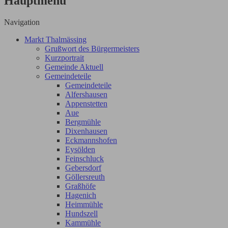
Hauptmenü
Navigation
Markt Thalmässing
Grußwort des Bürgermeisters
Kurzportrait
Gemeinde Aktuell
Gemeindeteile
Gemeindeteile
Alfershausen
Appenstetten
Aue
Bergmühle
Dixenhausen
Eckmannshofen
Eysölden
Feinschluck
Gebersdorf
Göllersreuth
Graßhöfe
Hagenich
Heimmühle
Hundszell
Kammühle