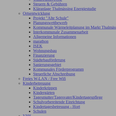
Steuern & Gebühren
Kläranlage Thalmässing Energiestudie
Ortsentwicklung
Projekt "Alte Schule"
Planungswettbewerb
Kommunale Wärmeleitplanung im Markt Thalmäs
Interkommunale Zusammenarbeit
Allgemeine Informationen
marathon
ISEK
Wohnungsbau
Finanzierung
Städtebauförderung
Sanierungsgebiet
Kommunales Förderprogramm
Steuerliche Abschreibung
Freies W-LAN / Free Wifi
Kinderbetreuung
Kinderkrippen
Kindergärten
Tagesmutter/Tagesvater/Kindertagespflege
Schulvorbereitende Einrichtung
Kindertagesbetreuung - Hort
Schulen
VHS