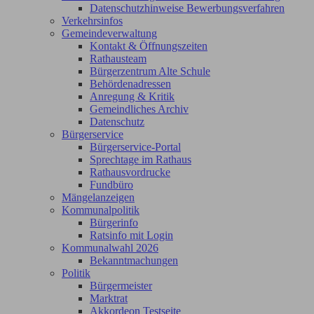
Datenschutzhinweise Bewerbungsverfahren
Verkehrsinfos
Gemeindeverwaltung
Kontakt & Öffnungszeiten
Rathausteam
Bürgerzentrum Alte Schule
Behördenadressen
Anregung & Kritik
Gemeindliches Archiv
Datenschutz
Bürgerservice
Bürgerservice-Portal
Sprechtage im Rathaus
Rathausvordrucke
Fundbüro
Mängelanzeigen
Kommunalpolitik
Bürgerinfo
Ratsinfo mit Login
Kommunalwahl 2026
Bekanntmachungen
Politik
Bürgermeister
Marktrat
Akkordeon Testseite