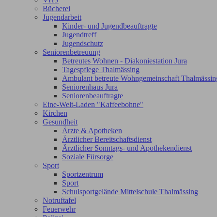
Bücherei
Jugendarbeit
Kinder- und Jugendbeauftragte
Jugendtreff
Jugendschutz
Seniorenbetreuung
Betreutes Wohnen - Diakoniestation Jura
Tagespflege Thalmässing
Ambulant betreute Wohngemeinschaft Thalmässin
Seniorenhaus Jura
Seniorenbeauftragte
Eine-Welt-Laden "Kaffeebohne"
Kirchen
Gesundheit
Ärzte & Apotheken
Ärztlicher Bereitschaftsdienst
Ärztlicher Sonntags- und Apothekendienst
Soziale Fürsorge
Sport
Sportzentrum
Sport
Schulsportgelände Mittelschule Thalmässing
Notruftafel
Feuerwehr