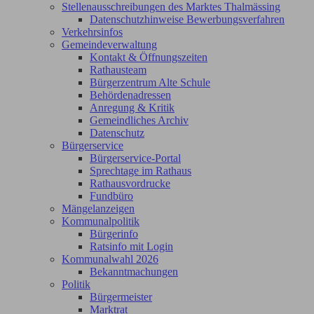
Stellenausschreibungen des Marktes Thalmässing
Datenschutzhinweise Bewerbungsverfahren
Verkehrsinfos
Gemeindeverwaltung
Kontakt & Öffnungszeiten
Rathausteam
Bürgerzentrum Alte Schule
Behördenadressen
Anregung & Kritik
Gemeindliches Archiv
Datenschutz
Bürgerservice
Bürgerservice-Portal
Sprechtage im Rathaus
Rathausvordrucke
Fundbüro
Mängelanzeigen
Kommunalpolitik
Bürgerinfo
Ratsinfo mit Login
Kommunalwahl 2026
Bekanntmachungen
Politik
Bürgermeister
Marktrat