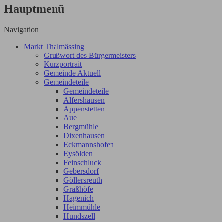
Hauptmenü
Navigation
Markt Thalmässing
Grußwort des Bürgermeisters
Kurzportrait
Gemeinde Aktuell
Gemeindeteile
Gemeindeteile
Alfershausen
Appenstetten
Aue
Bergmühle
Dixenhausen
Eckmannshofen
Eysölden
Feinschluck
Gebersdorf
Göllersreuth
Graßhöfe
Hagenich
Heimmühle
Hundszell