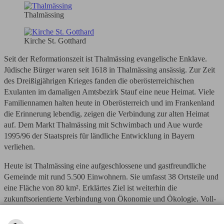
Thalmässing
Kirche St. Gotthard
Seit der Reformationszeit ist Thalmässing evangelische Enklave.
Jüdische Bürger waren seit 1618 in Thalmässing ansässig. Zur Zeit
des Dreißigjährigen Krieges fanden die oberösterreichischen
Exulanten im damaligen Amtsbezirk Stauf eine neue Heimat. Viele
Familiennamen halten heute in Oberösterreich und im Frankenland
die Erinnerung lebendig, zeigen die Verbindung zur alten Heimat
auf. Dem Markt Thalmässing mit Schwimbach und Aue wurde
1995/96 der Staatspreis für ländliche Entwicklung in Bayern
verliehen.
Heute ist Thalmässing eine aufgeschlossene und gastfreundliche
Gemeinde mit rund 5.500 Einwohnern. Sie umfasst 38 Ortsteile und
eine Fläche von 80 km². Erklärtes Ziel ist weiterhin die
zukunftsorientierte Verbindung von Ökonomie und Ökologie. Voll-
und Nebenerwerbslandwirte, sowie viele Handwerks- und
Einzelhandelsbetriebe machen die harmonische Struktur der