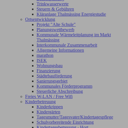
Trinkwasserwerte
Steuern & Gebühren
Kläranlage Thalmässing Energiestudie
Ortsentwicklung
Projekt "Alte Schule"
Planungswettbewerb
Kommunale Wärmeleitplanung im Markt
Thalmässing
Interkommunale Zusammenarbeit
Allgemeine Informationen
marathon
ISEK
Wohnungsbau
Finanzierung
Städtebauförderung
Sanierungsgebiet
Kommunales Förderprogramm
Steuerliche Abschreibung
Freies W-LAN / Free Wifi
Kinderbetreuung
Kinderkrippen
Kindergärten
Tagesmutter/Tagesvater/Kindertagespflege
Schulvorbereitende Einrichtung
Kindertagesbetreuung - Hort