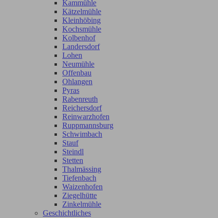
Kammühle
Kätzelmühle
Kleinhöbing
Kochsmühle
Kolbenhof
Landersdorf
Lohen
Neumühle
Offenbau
Ohlangen
Pyras
Rabenreuth
Reichersdorf
Reinwarzhofen
Ruppmannsburg
Schwimbach
Stauf
Steindl
Stetten
Thalmässing
Tiefenbach
Waizenhofen
Ziegelhütte
Zinkelmühle
Geschichtliches