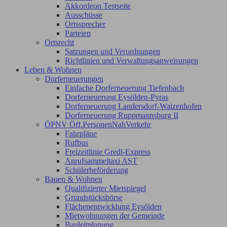
Akkordeon Testseite
Ausschüsse
Ortssprecher
Parteien
Ortsrecht
Satzungen und Verordnungen
Richtlinien und Verwaltungsanweisungen
Leben & Wohnen
Dorferneuerungen
Einfache Dorferneuerung Tiefenbach
Dorferneuerung Eysölden-Pyras
Dorferneuerung Landersdorf-Waizenhofen
Dorferneuerung Ruppmannsburg II
ÖPNV Öff.PersonenNahVerkehr
Fahrpläne
Rufbus
Freizeitlinie Gredl-Express
Anrufsammeltaxi AST
Schülerbeförderung
Bauen & Wohnen
Qualifizierter Mietspiegel
Grundstücksbörse
Flächenentwicklung Eysölden
Mietwohnungen der Gemeinde
Bauleitplanung