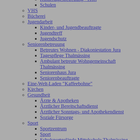
Schulen
VHS
Bücherei
Jugendarbeit
Kinder- und Jugendbeauftragte
Jugendtreff
Jugendschutz
Seniorenbetreuung
Betreutes Wohnen - Diakoniestation Jura
Tagespflege Thalmässing
Ambulant betreute Wohngemeinschaft
Thalmässing
Seniorenhaus Jura
Seniorenbeauftragte
Eine-Welt-Laden "Kaffeebohne"
Kirchen
Gesundheit
Ärzte & Apotheken
Ärztlicher Bereitschaftsdienst
Ärztlicher Sonntags- und Apothekendienst
Soziale Fürsorge
Sport
Sportzentrum
Sport
Schulsportgelände Mittelschule Thalmässing