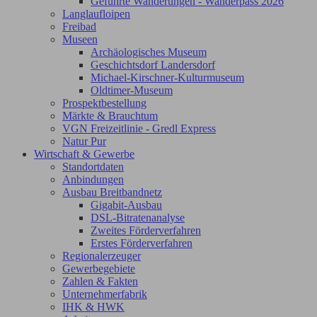
Geführte Wanderungen - Wanderpass 2026
Langlaufloipen
Freibad
Museen
Archäologisches Museum
Geschichtsdorf Landersdorf
Michael-Kirschner-Kulturmuseum
Oldtimer-Museum
Prospektbestellung
Märkte & Brauchtum
VGN Freizeitlinie - Gredl Express
Natur Pur
Wirtschaft & Gewerbe
Standortdaten
Anbindungen
Ausbau Breitbandnetz
Gigabit-Ausbau
DSL-Bitratenanalyse
Zweites Förderverfahren
Erstes Förderverfahren
Regionalerzeuger
Gewerbegebiete
Zahlen & Fakten
Unternehmerfabrik
IHK & HWK