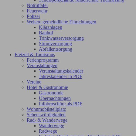
Notruftafel
Feuerwehr
Polizei
Weitere gemeindliche Einrichtungen
Kläranlagen
Bauhof
Trinkwasserversorgung
Stromversorgung
Abfallentsorgung
Freizeit & Tourismus
Ferienprogramm
Veranstaltungen
Veranstaltungskalender
Jahreskalender in PDF
Vereine
Hotel & Gastronomie
Gastronomie
Übernachtungen
Infobroschüre als PDF
Wohnmobilstellplatz
Sehenswürdigkeiten
Rad- & Wanderwege
Wanderwege
Radwege