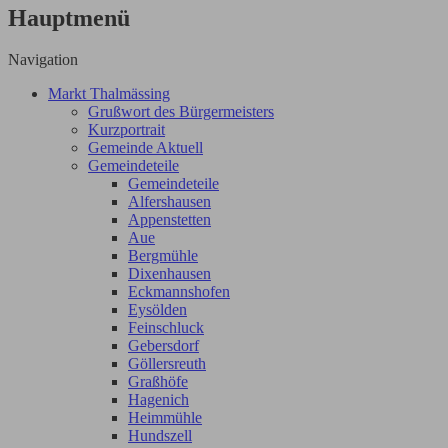
Hauptmenü
Navigation
Markt Thalmässing
Grußwort des Bürgermeisters
Kurzportrait
Gemeinde Aktuell
Gemeindeteile
Gemeindeteile
Alfershausen
Appenstetten
Aue
Bergmühle
Dixenhausen
Eckmannshofen
Eysölden
Feinschluck
Gebersdorf
Göllersreuth
Graßhöfe
Hagenich
Heimmühle
Hundszell