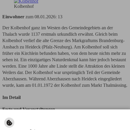
Kolbenhof
Einwohner
zum 08.01.2026: 13
Der Kolbenhof ganz im Westen des Gemeindegebiets an der
Thalach wurde 1137 erstmals urkundlich erwähnt. Gleich beim
Kolbenhof verlief die alte Grenze des Markgraftums Brandenburg-
Ansbach zu Heideck (Pfalz-Neuburg). Am Kolbenhof soll sich
früher ein Kirchlein befunden haben, von dem heute nichts mehr zu
sehen ist. Ein einzigartiges Naturdenkmal kann hier jedoch bestaunt
werden. Eine 1000 Jahre alte Linde stellt die Attraktion des kleinen
Weilers dar. Der Kolbenhof war ursprünglich Teil der Gemeinde
Aberzhausen. Während Aberzhausen nach Heideck eingegliedert
wurde, kam am 01.01.1972 der Kolbenhof zum Markt Thalmässing.
Im Detail
Feste und Veranstaltungen
Hier gelangen Sie direkt zum
Veranstaltungskalender
Einkehrmöglichkeiten