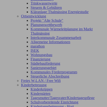
Trinkwasserwerte
Steuern & Gebühren
Kläranlage Thalmässing Energiestudie
Ortsentwicklung
Projekt "Alte Schule"
Planungswettbewerb
Kommunale Wärmeleitplanung im Markt
Thalmässing
Interkommunale Zusammenarbeit
Allgemeine Informationen
marathon
ISEK
Wohnungsbau
Finanzierung
Städtebauförderung
Sanierungsgebiet
Kommunales Förderprogramm
Steuerliche Abschreibung
Freies W-LAN / Free Wifi
Kinderbetreuung
Kinderkrippen
Kindergärten
Tagesmutter/Tagesvater/Kindertagespflege
Schulvorbereitende Einrichtung
Kindertagesbetreuung - Hort