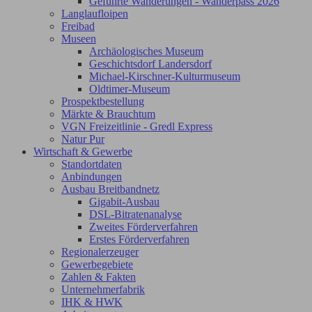
Geführte Wanderungen - Wanderpass 2026
Langlaufloipen
Freibad
Museen
Archäologisches Museum
Geschichtsdorf Landersdorf
Michael-Kirschner-Kulturmuseum
Oldtimer-Museum
Prospektbestellung
Märkte & Brauchtum
VGN Freizeitlinie - Gredl Express
Natur Pur
Wirtschaft & Gewerbe
Standortdaten
Anbindungen
Ausbau Breitbandnetz
Gigabit-Ausbau
DSL-Bitratenanalyse
Zweites Förderverfahren
Erstes Förderverfahren
Regionalerzeuger
Gewerbegebiete
Zahlen & Fakten
Unternehmerfabrik
IHK & HWK