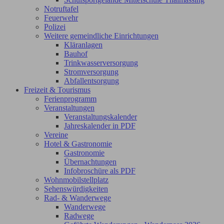
Notruftafel
Feuerwehr
Polizei
Weitere gemeindliche Einrichtungen
Kläranlagen
Bauhof
Trinkwasserversorgung
Stromversorgung
Abfallentsorgung
Freizeit & Tourismus
Ferienprogramm
Veranstaltungen
Veranstaltungskalender
Jahreskalender in PDF
Vereine
Hotel & Gastronomie
Gastronomie
Übernachtungen
Infobroschüre als PDF
Wohnmobilstellplatz
Sehenswürdigkeiten
Rad- & Wanderwege
Wanderwege
Radwege