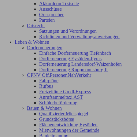
Akkordeon Testseite
Ausschüsse
Ortssprecher
Parteien
Ortsrecht
Satzungen und Verordnungen
Richtlinien und Verwaltungsanweisungen
Leben & Wohnen
Dorferneuerungen
Einfache Dorferneuerung Tiefenbach
Dorferneuerung Eysölden-Pyras
Dorferneuerung Landersdorf-Waizenhofen
Dorferneuerung Ruppmannsburg II
ÖPNV Öff.PersonenNahVerkehr
Fahrpläne
Rufbus
Freizeitlinie Gredl-Express
Anrufsammeltaxi AST
Schülerbeförderung
Bauen & Wohnen
Qualifizierter Mietspiegel
Grundstücksbörse
Flächenentwicklung Eysölden
Mietwohnungen der Gemeinde
Bauleitplanung