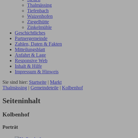
Thalmässing
Tiefenbach
Waizenhofen
Ziegelhütte
Zinkelmühle
Geschichtliches
Partnergemeinde
Zahlen, Daten & Fakten
Mitteilungsblatt
Anfahrt & Lage
Responsive Web
Inhalt & Hilfe
Impressum & Hinweis
Sie sind hier:
Startseite
|
Markt
Thalmässing
|
Gemeindeteile
|
Kolbenhof
Seiteninhalt
Kolbenhof
Porträt