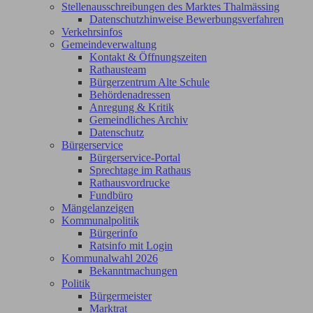
Stellenausschreibungen des Marktes Thalmässing
Datenschutzhinweise Bewerbungsverfahren
Verkehrsinfos
Gemeindeverwaltung
Kontakt & Öffnungszeiten
Rathausteam
Bürgerzentrum Alte Schule
Behördenadressen
Anregung & Kritik
Gemeindliches Archiv
Datenschutz
Bürgerservice
Bürgerservice-Portal
Sprechtage im Rathaus
Rathausvordrucke
Fundbüro
Mängelanzeigen
Kommunalpolitik
Bürgerinfo
Ratsinfo mit Login
Kommunalwahl 2026
Bekanntmachungen
Politik
Bürgermeister
Marktrat