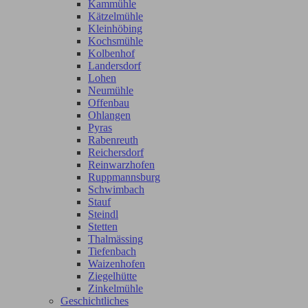
Kammühle
Kätzelmühle
Kleinhöbing
Kochsmühle
Kolbenhof
Landersdorf
Lohen
Neumühle
Offenbau
Ohlangen
Pyras
Rabenreuth
Reichersdorf
Reinwarzhofen
Ruppmannsburg
Schwimbach
Stauf
Steindl
Stetten
Thalmässing
Tiefenbach
Waizenhofen
Ziegelhütte
Zinkelmühle
Geschichtliches