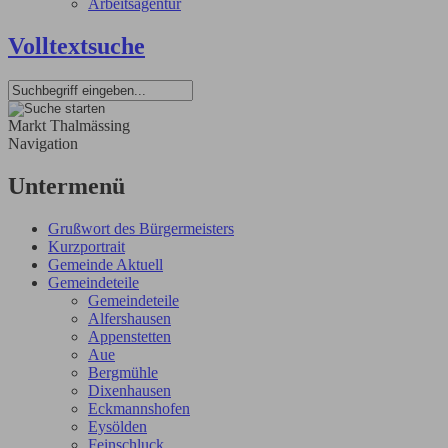
Arbeitsagentur
Volltextsuche
Markt Thalmässing
Navigation
Untermenü
Grußwort des Bürgermeisters
Kurzportrait
Gemeinde Aktuell
Gemeindeteile
Gemeindeteile
Alfershausen
Appenstetten
Aue
Bergmühle
Dixenhausen
Eckmannshofen
Eysölden
Feinschluck