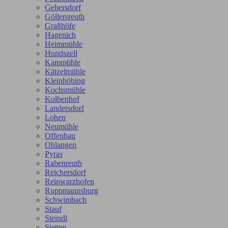
Gebersdorf
Göllersreuth
Graßhöfe
Hagenich
Heimmühle
Hundszell
Kammühle
Kätzelmühle
Kleinhöbing
Kochsmühle
Kolbenhof
Landersdorf
Lohen
Neumühle
Offenbau
Ohlangen
Pyras
Rabenreuth
Reichersdorf
Reinwarzhofen
Ruppmannsburg
Schwimbach
Stauf
Steindl
Stetten