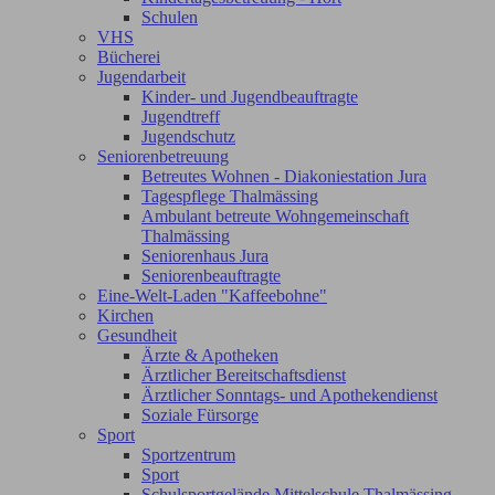
Schulen
VHS
Bücherei
Jugendarbeit
Kinder- und Jugendbeauftragte
Jugendtreff
Jugendschutz
Seniorenbetreuung
Betreutes Wohnen - Diakoniestation Jura
Tagespflege Thalmässing
Ambulant betreute Wohngemeinschaft
Thalmässing
Seniorenhaus Jura
Seniorenbeauftragte
Eine-Welt-Laden "Kaffeebohne"
Kirchen
Gesundheit
Ärzte & Apotheken
Ärztlicher Bereitschaftsdienst
Ärztlicher Sonntags- und Apothekendienst
Soziale Fürsorge
Sport
Sportzentrum
Sport
Schulsportgelände Mittelschule Thalmässing