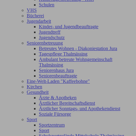
Schulen
VHS
Bücherei
Jugendarbeit
Kinder- und Jugendbeauftragte
Jugendtreff
Jugendschutz
Seniorenbetreuung
Betreutes Wohnen - Diakoniestation Jura
Tagespflege Thalmässing
Ambulant betreute Wohngemeinschaft
Thalmässing
Seniorenhaus Jura
Seniorenbeauftragte
Eine-Welt-Laden "Kaffeebohne"
Kirchen
Gesundheit
Ärzte & Apotheken
Ärztlicher Bereitschaftsdienst
Ärztlicher Sonntags- und Apothekendienst
Soziale Fürsorge
Sport
Sportzentrum
Sport
Schulsportgelände Mittelschule Thalmässing