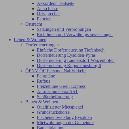
Akkordeon Testseite
Ausschüsse
Ortssprecher
Parteien
Ortsrecht
Satzungen und Verordnungen
Richtlinien und Verwaltungsanweisungen
Leben & Wohnen
Dorferneuerungen
Einfache Dorferneuerung Tiefenbach
Dorferneuerung Eysölden-Pyras
Dorferneuerung Landersdorf-Waizenhofen
Dorferneuerung Ruppmannsburg II
ÖPNV Öff.PersonenNahVerkehr
Fahrpläne
Rufbus
Freizeitlinie Gredl-Express
Anrufsammeltaxi AST
Schülerbeförderung
Bauen & Wohnen
Qualifizierter Mietspiegel
Grundstücksbörse
Flächenentwicklung Eysölden
Mietwohnungen der Gemeinde
Bauleitplanung