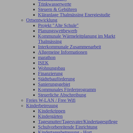
Trinkwasserwerte
Steuern & Gebühren
Kläranlage Thalmässing Energiestudie
Ortsentwicklung
Projekt "Alte Schule"
Planungswettbewerb
Kommunale Wärmeleitplanung im Markt
Thalmässing
Interkommunale Zusammenarbeit
Allgemeine Informationen
marathon
ISEK
Wohnungsbau
Finanzierung
Städtebauförderung
Sanierungsgebiet
Kommunales Förderprogramm
Steuerliche Abschreibung
Freies W-LAN / Free Wifi
Kinderbetreuung
Kinderkrippen
Kindergärten
Tagesmutter/Tagesvater/Kindertagespflege
Schulvorbereitende Einrichtung
Kindertagesbetreuung - Hort