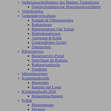
Stellenausschreibungen des Marktes Thalmässing
Datenschutzhinweise Bewerbungsverfahren
Verkehrsinfos
Gemeindeverwaltung
Kontakt & Öffnungszeiten
Rathausteam
Bürgerzentrum Alte Schule
Behördenadressen
Anregung & Kritik
Gemeindliches Archiv
Datenschutz
Bürgerservice
Bürgerservice-Portal
Sprechtage im Rathaus
Rathausvordrucke
Fundbüro
Mängelanzeigen
Kommunalpolitik
Bürgerinfo
Ratsinfo mit Login
Kommunalwahl 2026
Bekanntmachungen
Politik
Bürgermeister
Marktrat