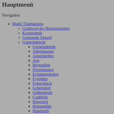
Hauptmenü
Navigation
Markt Thalmässing
Grußwort des Bürgermeisters
Kurzportrait
Gemeinde Aktuell
Gemeindeteile
Gemeindeteile
Alfershausen
Appenstetten
Aue
Bergmühle
Dixenhausen
Eckmannshofen
Eysölden
Feinschluck
Gebersdorf
Göllersreuth
Graßhöfe
Hagenich
Heimmühle
Hundszell