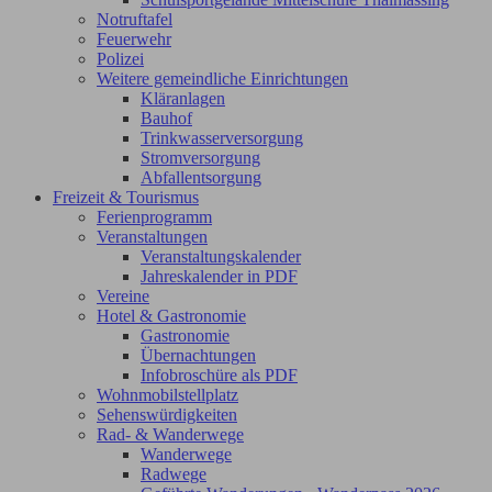
Notruftafel
Feuerwehr
Polizei
Weitere gemeindliche Einrichtungen
Kläranlagen
Bauhof
Trinkwasserversorgung
Stromversorgung
Abfallentsorgung
Freizeit & Tourismus
Ferienprogramm
Veranstaltungen
Veranstaltungskalender
Jahreskalender in PDF
Vereine
Hotel & Gastronomie
Gastronomie
Übernachtungen
Infobroschüre als PDF
Wohnmobilstellplatz
Sehenswürdigkeiten
Rad- & Wanderwege
Wanderwege
Radwege