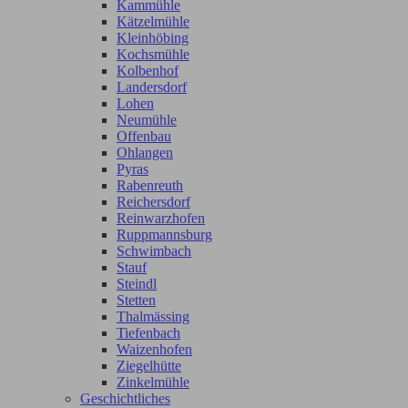
Kammühle
Kätzelmühle
Kleinhöbing
Kochsmühle
Kolbenhof
Landersdorf
Lohen
Neumühle
Offenbau
Ohlangen
Pyras
Rabenreuth
Reichersdorf
Reinwarzhofen
Ruppmannsburg
Schwimbach
Stauf
Steindl
Stetten
Thalmässing
Tiefenbach
Waizenhofen
Ziegelhütte
Zinkelmühle
Geschichtliches