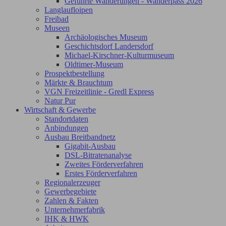
Geführte Wanderungen - Wanderpass 2026
Langlaufloipen
Freibad
Museen
Archäologisches Museum
Geschichtsdorf Landersdorf
Michael-Kirschner-Kulturmuseum
Oldtimer-Museum
Prospektbestellung
Märkte & Brauchtum
VGN Freizeitlinie - Gredl Express
Natur Pur
Wirtschaft & Gewerbe
Standortdaten
Anbindungen
Ausbau Breitbandnetz
Gigabit-Ausbau
DSL-Bitratenanalyse
Zweites Förderverfahren
Erstes Förderverfahren
Regionalerzeuger
Gewerbegebiete
Zahlen & Fakten
Unternehmerfabrik
IHK & HWK