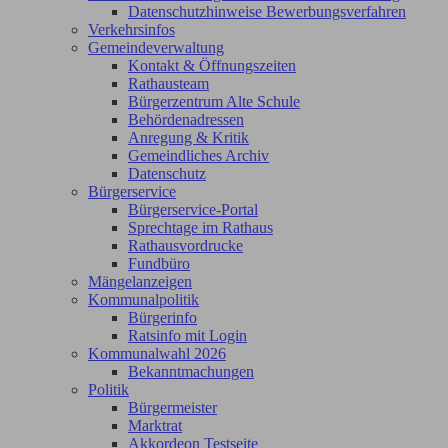
Datenschutzhinweise Bewerbungsverfahren
Verkehrsinfos
Gemeindeverwaltung
Kontakt & Öffnungszeiten
Rathausteam
Bürgerzentrum Alte Schule
Behördenadressen
Anregung & Kritik
Gemeindliches Archiv
Datenschutz
Bürgerservice
Bürgerservice-Portal
Sprechtage im Rathaus
Rathausvordrucke
Fundbüro
Mängelanzeigen
Kommunalpolitik
Bürgerinfo
Ratsinfo mit Login
Kommunalwahl 2026
Bekanntmachungen
Politik
Bürgermeister
Marktrat
Akkordeon Testseite