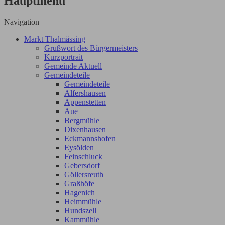
Hauptmenü
Navigation
Markt Thalmässing
Grußwort des Bürgermeisters
Kurzportrait
Gemeinde Aktuell
Gemeindeteile
Gemeindeteile
Alfershausen
Appenstetten
Aue
Bergmühle
Dixenhausen
Eckmannshofen
Eysölden
Feinschluck
Gebersdorf
Göllersreuth
Graßhöfe
Hagenich
Heimmühle
Hundszell
Kammühle