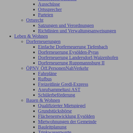
Ausschüsse
Ortssprecher
Parteien
Ortsrecht
Satzungen und Verordnungen
Richtlinien und Verwaltungsanweisungen
Leben & Wohnen
Dorferneuerungen
Einfache Dorferneuerung Tiefenbach
Dorferneuerung Eysölden-Pyras
Dorferneuerung Landersdorf-Waizenhofen
Dorferneuerung Ruppmannsburg II
ÖPNV Öff.PersonenNahVerkehr
Fahrpläne
Rufbus
Freizeitlinie Gredl-Express
Anrufsammeltaxi AST
Schülerbeförderung
Bauen & Wohnen
Qualifizierter Mietspiegel
Grundstücksbörse
Flächenentwicklung Eysölden
Mietwohnungen der Gemeinde
Bauleitplanung
Trinkwasserwerte