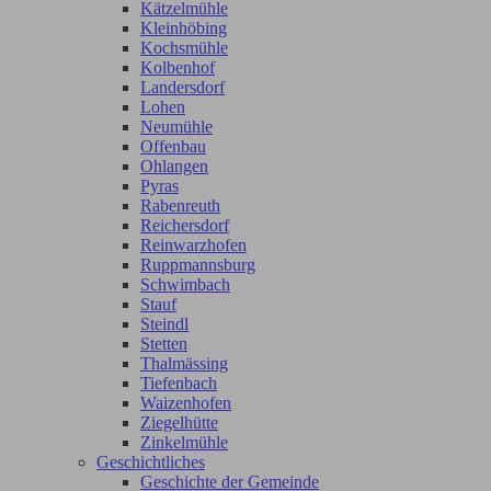
Kätzelmühle
Kleinhöbing
Kochsmühle
Kolbenhof
Landersdorf
Lohen
Neumühle
Offenbau
Ohlangen
Pyras
Rabenreuth
Reichersdorf
Reinwarzhofen
Ruppmannsburg
Schwimbach
Stauf
Steindl
Stetten
Thalmässing
Tiefenbach
Waizenhofen
Ziegelhütte
Zinkelmühle
Geschichtliches
Geschichte der Gemeinde