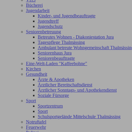
Bücherei
Jugendarbeit
Kinder- und Jugendbeauftragte
Jugendtreff
Jugendschutz
Seniorenbetreuung
Betreutes Wohnen - Diakoniestation Jura
Tagespflege Thalmässing
Ambulant betreute Wohngemeinschaft Thalmässin
Seniorenhaus Jura
Seniorenbeauftragte
Eine-Welt-Laden "Kaffeebohne"
Kirchen
Gesundheit
Ärzte & Apotheken
Ärztlicher Bereitschaftsdienst
Ärztlicher Sonntags- und Apothekendienst
Soziale Fürsorge
Sport
Sportzentrum
Sport
Schulsportgelände Mittelschule Thalmässing
Notruftafel
Feuerwehr