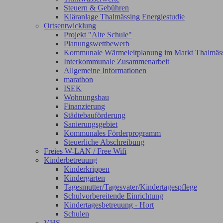
Steuern & Gebühren
Kläranlage Thalmässing Energiestudie
Ortsentwicklung
Projekt "Alte Schule"
Planungswettbewerb
Kommunale Wärmeleitplanung im Markt Thalmäs
Interkommunale Zusammenarbeit
Allgemeine Informationen
marathon
ISEK
Wohnungsbau
Finanzierung
Städtebauförderung
Sanierungsgebiet
Kommunales Förderprogramm
Steuerliche Abschreibung
Freies W-LAN / Free Wifi
Kinderbetreuung
Kinderkrippen
Kindergärten
Tagesmutter/Tagesvater/Kindertagespflege
Schulvorbereitende Einrichtung
Kindertagesbetreuung - Hort
Schulen
VHS