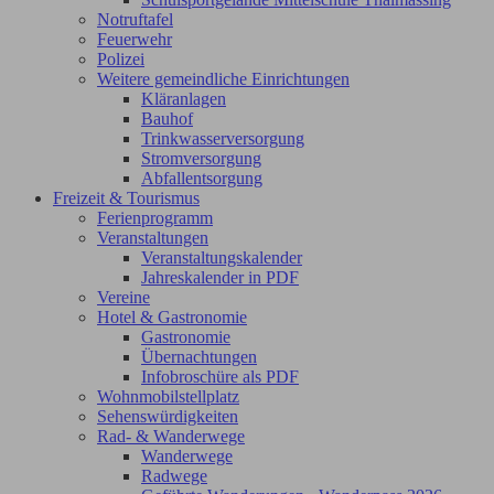
Notruftafel
Feuerwehr
Polizei
Weitere gemeindliche Einrichtungen
Kläranlagen
Bauhof
Trinkwasserversorgung
Stromversorgung
Abfallentsorgung
Freizeit & Tourismus
Ferienprogramm
Veranstaltungen
Veranstaltungskalender
Jahreskalender in PDF
Vereine
Hotel & Gastronomie
Gastronomie
Übernachtungen
Infobroschüre als PDF
Wohnmobilstellplatz
Sehenswürdigkeiten
Rad- & Wanderwege
Wanderwege
Radwege