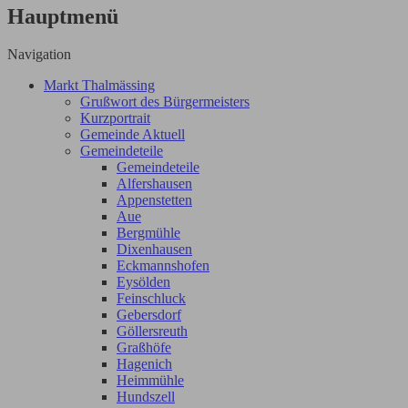
Hauptmenü
Navigation
Markt Thalmässing
Grußwort des Bürgermeisters
Kurzportrait
Gemeinde Aktuell
Gemeindeteile
Gemeindeteile
Alfershausen
Appenstetten
Aue
Bergmühle
Dixenhausen
Eckmannshofen
Eysölden
Feinschluck
Gebersdorf
Göllersreuth
Graßhöfe
Hagenich
Heimmühle
Hundszell