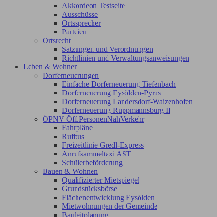
Akkordeon Testseite
Ausschüsse
Ortssprecher
Parteien
Ortsrecht
Satzungen und Verordnungen
Richtlinien und Verwaltungsanweisungen
Leben & Wohnen
Dorferneuerungen
Einfache Dorferneuerung Tiefenbach
Dorferneuerung Eysölden-Pyras
Dorferneuerung Landersdorf-Waizenhofen
Dorferneuerung Ruppmannsburg II
ÖPNV Öff.PersonenNahVerkehr
Fahrpläne
Rufbus
Freizeitlinie Gredl-Express
Anrufsammeltaxi AST
Schülerbeförderung
Bauen & Wohnen
Qualifizierter Mietspiegel
Grundstücksbörse
Flächenentwicklung Eysölden
Mietwohnungen der Gemeinde
Bauleitplanung