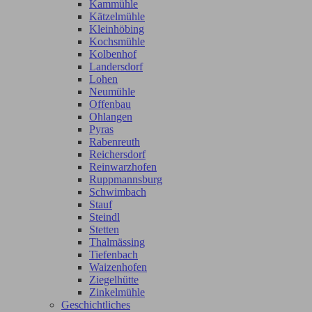
Kammühle
Kätzelmühle
Kleinhöbing
Kochsmühle
Kolbenhof
Landersdorf
Lohen
Neumühle
Offenbau
Ohlangen
Pyras
Rabenreuth
Reichersdorf
Reinwarzhofen
Ruppmannsburg
Schwimbach
Stauf
Steindl
Stetten
Thalmässing
Tiefenbach
Waizenhofen
Ziegelhütte
Zinkelmühle
Geschichtliches