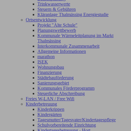
Trinkwasserwerte
Steuern & Gebühren
Kläranlage Thalmässing Energiestudie
Ortsentwicklung
Projekt "Alte Schule"
Planungswettbewerb
Kommunale Wärmeleitplanung im Markt
Thalmässing
Interkommunale Zusammenarbeit
Allgemeine Informationen
marathon
ISEK
Wohnungsbau
Finanzierung
Städtebauförderung
Sanierungsgebiet
Kommunales Förderprogramm
Steuerliche Abschreibung
Freies W-LAN / Free Wifi
Kinderbetreuung
Kinderkrippen
Kindergärten
Tagesmutter/Tagesvater/Kindertagespflege
Schulvorbereitende Einrichtung
Kindertagesbetreuung - Hort