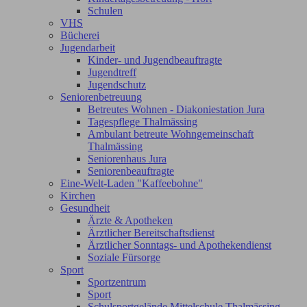
Schulen
VHS
Bücherei
Jugendarbeit
Kinder- und Jugendbeauftragte
Jugendtreff
Jugendschutz
Seniorenbetreuung
Betreutes Wohnen - Diakoniestation Jura
Tagespflege Thalmässing
Ambulant betreute Wohngemeinschaft
Thalmässing
Seniorenhaus Jura
Seniorenbeauftragte
Eine-Welt-Laden "Kaffeebohne"
Kirchen
Gesundheit
Ärzte & Apotheken
Ärztlicher Bereitschaftsdienst
Ärztlicher Sonntags- und Apothekendienst
Soziale Fürsorge
Sport
Sportzentrum
Sport
Schulsportgelände Mittelschule Thalmässing