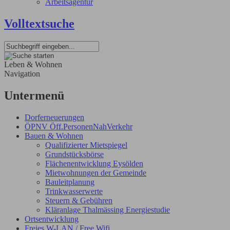
Arbeitsagentur
Volltextsuche
Leben & Wohnen
Navigation
Untermenü
Dorferneuerungen
ÖPNV Öff.PersonenNahVerkehr
Bauen & Wohnen
Qualifizierter Mietspiegel
Grundstücksbörse
Flächenentwicklung Eysölden
Mietwohnungen der Gemeinde
Bauleitplanung
Trinkwasserwerte
Steuern & Gebühren
Kläranlage Thalmässing Energiestudie
Ortsentwicklung
Freies W-LAN / Free Wifi