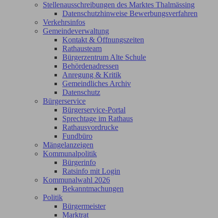
Stellenausschreibungen des Marktes Thalmässing
Datenschutzhinweise Bewerbungsverfahren
Verkehrsinfos
Gemeindeverwaltung
Kontakt & Öffnungszeiten
Rathausteam
Bürgerzentrum Alte Schule
Behördenadressen
Anregung & Kritik
Gemeindliches Archiv
Datenschutz
Bürgerservice
Bürgerservice-Portal
Sprechtage im Rathaus
Rathausvordrucke
Fundbüro
Mängelanzeigen
Kommunalpolitik
Bürgerinfo
Ratsinfo mit Login
Kommunalwahl 2026
Bekanntmachungen
Politik
Bürgermeister
Marktrat