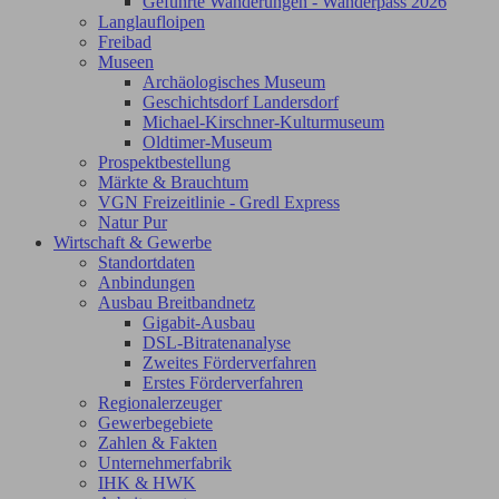
Geführte Wanderungen - Wanderpass 2026
Langlaufloipen
Freibad
Museen
Archäologisches Museum
Geschichtsdorf Landersdorf
Michael-Kirschner-Kulturmuseum
Oldtimer-Museum
Prospektbestellung
Märkte & Brauchtum
VGN Freizeitlinie - Gredl Express
Natur Pur
Wirtschaft & Gewerbe
Standortdaten
Anbindungen
Ausbau Breitbandnetz
Gigabit-Ausbau
DSL-Bitratenanalyse
Zweites Förderverfahren
Erstes Förderverfahren
Regionalerzeuger
Gewerbegebiete
Zahlen & Fakten
Unternehmerfabrik
IHK & HWK