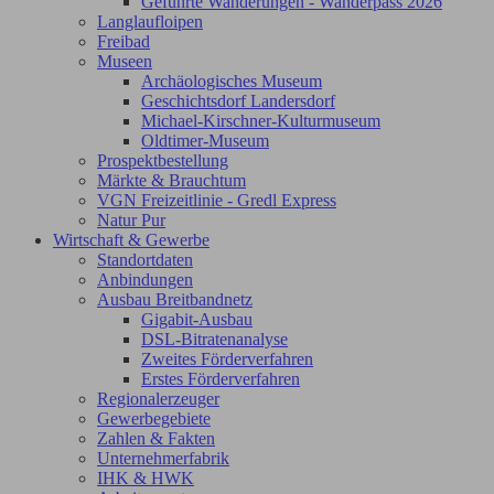
Geführte Wanderungen - Wanderpass 2026
Langlaufloipen
Freibad
Museen
Archäologisches Museum
Geschichtsdorf Landersdorf
Michael-Kirschner-Kulturmuseum
Oldtimer-Museum
Prospektbestellung
Märkte & Brauchtum
VGN Freizeitlinie - Gredl Express
Natur Pur
Wirtschaft & Gewerbe
Standortdaten
Anbindungen
Ausbau Breitbandnetz
Gigabit-Ausbau
DSL-Bitratenanalyse
Zweites Förderverfahren
Erstes Förderverfahren
Regionalerzeuger
Gewerbegebiete
Zahlen & Fakten
Unternehmerfabrik
IHK & HWK