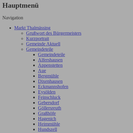
Hauptmenü
Navigation
Markt Thalmässing
Grußwort des Bürgermeisters
Kurzportrait
Gemeinde Aktuell
Gemeindeteile
Gemeindeteile
Alfershausen
Appenstetten
Aue
Bergmühle
Dixenhausen
Eckmannshofen
Eysölden
Feinschluck
Gebersdorf
Göllersreuth
Graßhöfe
Hagenich
Heimmühle
Hundszell