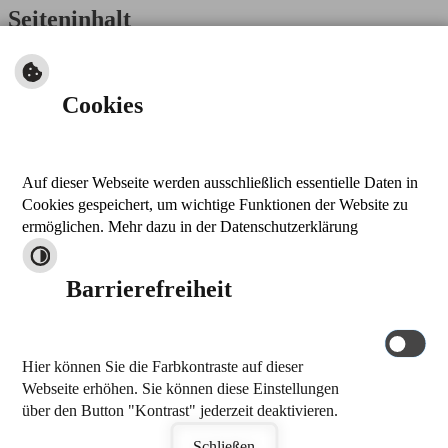
Seiteninhalt
Allgemeines
Cookies
Ergebnisse Bürgermeisterwahl 2023
Die Ergebnisse der Bürgermeisterwahl vom 19.03.2023 können
über diesen Link eingesehen werden.
Auf dieser Webseite werden ausschließlich essentielle Daten in
nach oben
Cookies gespeichert, um wichtige Funktionen der Website zu
drucken
ermöglichen. Mehr dazu in der Datenschutzerklärung
Kontakt
Barrierefreiheit
Markt Thalmässing
Stettener Straße 26
91177 Thalmässing
Hier können Sie die Farbkontraste auf dieser
Tel.: 09173 909-0
Webseite erhöhen. Sie können diese Einstellungen
Fax: 09173 909-32
über den Button "Kontrast" jederzeit deaktivieren.
E-Mail schreiben
by
cm city media GmbH
Schließen