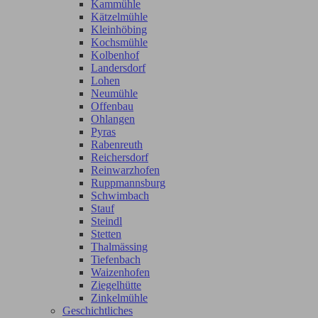
Kammühle
Kätzelmühle
Kleinhöbing
Kochsmühle
Kolbenhof
Landersdorf
Lohen
Neumühle
Offenbau
Ohlangen
Pyras
Rabenreuth
Reichersdorf
Reinwarzhofen
Ruppmannsburg
Schwimbach
Stauf
Steindl
Stetten
Thalmässing
Tiefenbach
Waizenhofen
Ziegelhütte
Zinkelmühle
Geschichtliches