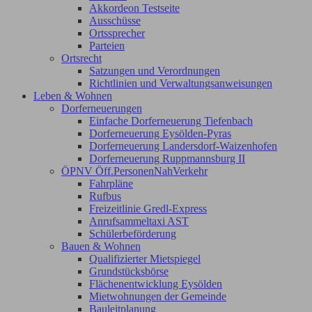
Akkordeon Testseite
Ausschüsse
Ortssprecher
Parteien
Ortsrecht
Satzungen und Verordnungen
Richtlinien und Verwaltungsanweisungen
Leben & Wohnen
Dorferneuerungen
Einfache Dorferneuerung Tiefenbach
Dorferneuerung Eysölden-Pyras
Dorferneuerung Landersdorf-Waizenhofen
Dorferneuerung Ruppmannsburg II
ÖPNV Öff.PersonenNahVerkehr
Fahrpläne
Rufbus
Freizeitlinie Gredl-Express
Anrufsammeltaxi AST
Schülerbeförderung
Bauen & Wohnen
Qualifizierter Mietspiegel
Grundstücksbörse
Flächenentwicklung Eysölden
Mietwohnungen der Gemeinde
Bauleitplanung