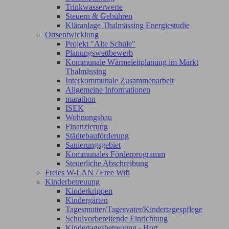
Trinkwasserwerte
Steuern & Gebühren
Kläranlage Thalmässing Energiestudie
Ortsentwicklung
Projekt "Alte Schule"
Planungswettbewerb
Kommunale Wärmeleitplanung im Markt
Thalmässing
Interkommunale Zusammenarbeit
Allgemeine Informationen
marathon
ISEK
Wohnungsbau
Finanzierung
Städtebauförderung
Sanierungsgebiet
Kommunales Förderprogramm
Steuerliche Abschreibung
Freies W-LAN / Free Wifi
Kinderbetreuung
Kinderkrippen
Kindergärten
Tagesmutter/Tagesvater/Kindertagespflege
Schulvorbereitende Einrichtung
Kindertagesbetreuung - Hort