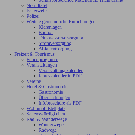
Notruftafel
Feuerwehr
Polizei
Weitere gemeindliche Einrichtungen
Kläranlagen
Bauhof
Trinkwasserversorgung
Stromversorgung
Abfallentsorgung
Freizeit & Tourismus
Ferienprogramm
Veranstaltungen
Veranstaltungskalender
Jahreskalender in PDF
Vereine
Hotel & Gastronomie
Gastronomie
Übernachtungen
Infobroschüre als PDF
Wohnmobilstellplatz
Sehenswürdigkeiten
Rad- & Wanderwege
Wanderwege
Radwege