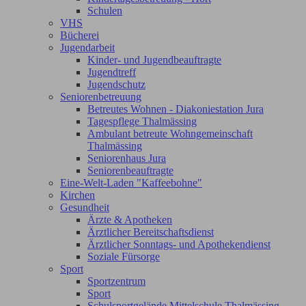
Schulen
VHS
Bücherei
Jugendarbeit
Kinder- und Jugendbeauftragte
Jugendtreff
Jugendschutz
Seniorenbetreuung
Betreutes Wohnen - Diakoniestation Jura
Tagespflege Thalmässing
Ambulant betreute Wohngemeinschaft
Thalmässing
Seniorenhaus Jura
Seniorenbeauftragte
Eine-Welt-Laden "Kaffeebohne"
Kirchen
Gesundheit
Ärzte & Apotheken
Ärztlicher Bereitschaftsdienst
Ärztlicher Sonntags- und Apothekendienst
Soziale Fürsorge
Sport
Sportzentrum
Sport
Schulsportgelände Mittelschule Thalmässing