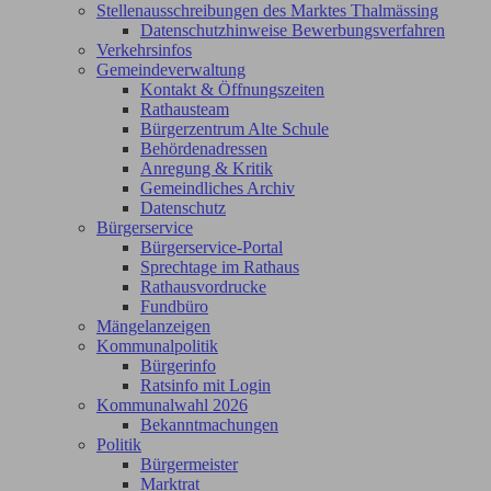
Stellenausschreibungen des Marktes Thalmässing
Datenschutzhinweise Bewerbungsverfahren
Verkehrsinfos
Gemeindeverwaltung
Kontakt & Öffnungszeiten
Rathausteam
Bürgerzentrum Alte Schule
Behördenadressen
Anregung & Kritik
Gemeindliches Archiv
Datenschutz
Bürgerservice
Bürgerservice-Portal
Sprechtage im Rathaus
Rathausvordrucke
Fundbüro
Mängelanzeigen
Kommunalpolitik
Bürgerinfo
Ratsinfo mit Login
Kommunalwahl 2026
Bekanntmachungen
Politik
Bürgermeister
Marktrat