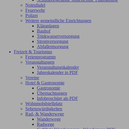
Notruftafel
Feuerwehr
Polizei
Weitere gemeindliche Einrichtungen
Kläranlagen
Bauhof
Trinkwasserversorgung
Stromversorgung
Abfallentsorgung
Freizeit & Tourismus
Ferienprogramm
Veranstaltungen
Veranstaltungskalender
Jahreskalender in PDF
Vereine
Hotel & Gastronomie
Gastronomie
Übernachtungen
Infobroschüre als PDF
Wohnmobilstellplatz
Sehenswürdigkeiten
Rad- & Wanderwege
Wanderwege
Radwege