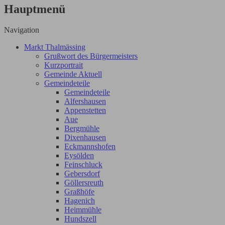
Hauptmenü
Navigation
Markt Thalmässing
Grußwort des Bürgermeisters
Kurzportrait
Gemeinde Aktuell
Gemeindeteile
Gemeindeteile
Alfershausen
Appenstetten
Aue
Bergmühle
Dixenhausen
Eckmannshofen
Eysölden
Feinschluck
Gebersdorf
Göllersreuth
Graßhöfe
Hagenich
Heimmühle
Hundszell