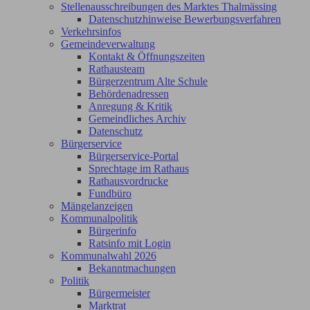
Stellenausschreibungen des Marktes Thalmässing
Datenschutzhinweise Bewerbungsverfahren
Verkehrsinfos
Gemeindeverwaltung
Kontakt & Öffnungszeiten
Rathausteam
Bürgerzentrum Alte Schule
Behördenadressen
Anregung & Kritik
Gemeindliches Archiv
Datenschutz
Bürgerservice
Bürgerservice-Portal
Sprechtage im Rathaus
Rathausvordrucke
Fundbüro
Mängelanzeigen
Kommunalpolitik
Bürgerinfo
Ratsinfo mit Login
Kommunalwahl 2026
Bekanntmachungen
Politik
Bürgermeister
Marktrat