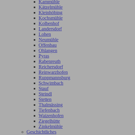
Kammühle
Kätzelmühle
Kleinhöbing
Kochsmühle
Kolbenhof
Landersdorf
Lohen
Neumühle
Offenbau
Ohlangen
Pyras
Rabenreuth
Reichersdorf
Reinwarzhofen
Ruppmannsburg
Schwimbach
Stauf
Steindl
Stetten
Thalmässing
Tiefenbach
Waizenhofen
Ziegelhütte
Zinkelmühle
Geschichtliches