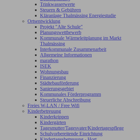
Trinkwasserwerte
Steuern & Gebühren
Kläranlage Thalmässing Energiestudie
Ortsentwicklung
Projekt "Alte Schule"
Planungswettbewerb
Kommunale Wärmeleitplanung im Markt
Thalmässing
Interkommunale Zusammenarbeit
Allgemeine Informationen
marathon
ISEK
Wohnungsbau
Finanzierung
Städtebauförderung
Sanierungsgebiet
Kommunales Förderprogramm
Steuerliche Abschreibung
Freies W-LAN / Free Wifi
Kinderbetreuung
Kinderkrippen
Kindergärten
Tagesmutter/Tagesvater/Kindertagespflege
Schulvorbereitende Einrichtung
Kindertagesbetreuung - Hort