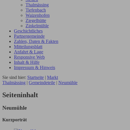
Thalmässing
Tiefenbach
Waizenhofen
Ziegelhütte
Zinkelmühle
Geschichtliches
Partnergemeinde
Zahlen, Daten & Fakten
Mitteilungsblatt
Anfahrt & Lage
Responsive Web
Inhalt & Hilfe
Impressum & Hinweis
Sie sind hier:
Startseite
|
Markt
Thalmässing
|
Gemeindeteile
|
Neumühle
Seiteninhalt
Neumühle
Kurzporträt