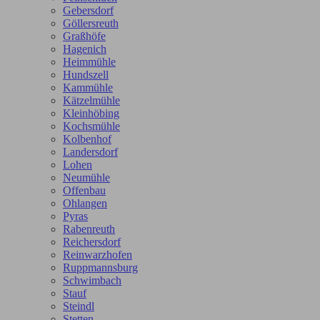
Gebersdorf
Göllersreuth
Graßhöfe
Hagenich
Heimmühle
Hundszell
Kammühle
Kätzelmühle
Kleinhöbing
Kochsmühle
Kolbenhof
Landersdorf
Lohen
Neumühle
Offenbau
Ohlangen
Pyras
Rabenreuth
Reichersdorf
Reinwarzhofen
Ruppmannsburg
Schwimbach
Stauf
Steindl
Stetten