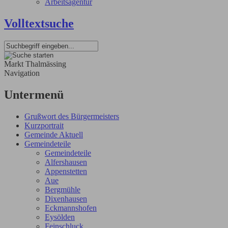
Arbeitsagentur
Volltextsuche
Markt Thalmässing
Navigation
Untermenü
Grußwort des Bürgermeisters
Kurzportrait
Gemeinde Aktuell
Gemeindeteile
Gemeindeteile
Alfershausen
Appenstetten
Aue
Bergmühle
Dixenhausen
Eckmannshofen
Eysölden
Feinschluck