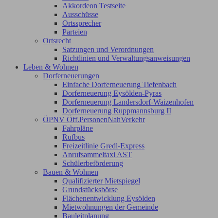
Akkordeon Testseite
Ausschüsse
Ortssprecher
Parteien
Ortsrecht
Satzungen und Verordnungen
Richtlinien und Verwaltungsanweisungen
Leben & Wohnen
Dorferneuerungen
Einfache Dorferneuerung Tiefenbach
Dorferneuerung Eysölden-Pyras
Dorferneuerung Landersdorf-Waizenhofen
Dorferneuerung Ruppmannsburg II
ÖPNV Öff.PersonenNahVerkehr
Fahrpläne
Rufbus
Freizeitlinie Gredl-Express
Anrufsammeltaxi AST
Schülerbeförderung
Bauen & Wohnen
Qualifizierter Mietspiegel
Grundstücksbörse
Flächenentwicklung Eysölden
Mietwohnungen der Gemeinde
Bauleitplanung