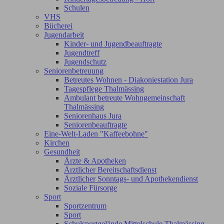
Schulen
VHS
Bücherei
Jugendarbeit
Kinder- und Jugendbeauftragte
Jugendtreff
Jugendschutz
Seniorenbetreuung
Betreutes Wohnen - Diakoniestation Jura
Tagespflege Thalmässing
Ambulant betreute Wohngemeinschaft
Thalmässing
Seniorenhaus Jura
Seniorenbeauftragte
Eine-Welt-Laden "Kaffeebohne"
Kirchen
Gesundheit
Ärzte & Apotheken
Ärztlicher Bereitschaftsdienst
Ärztlicher Sonntags- und Apothekendienst
Soziale Fürsorge
Sport
Sportzentrum
Sport
Schulsportgelände Mittelschule Thalmässing