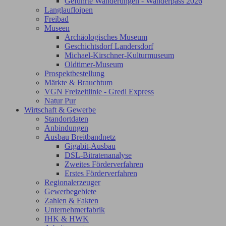
Geführte Wanderungen - Wanderpass 2026
Langlaufloipen
Freibad
Museen
Archäologisches Museum
Geschichtsdorf Landersdorf
Michael-Kirschner-Kulturmuseum
Oldtimer-Museum
Prospektbestellung
Märkte & Brauchtum
VGN Freizeitlinie - Gredl Express
Natur Pur
Wirtschaft & Gewerbe
Standortdaten
Anbindungen
Ausbau Breitbandnetz
Gigabit-Ausbau
DSL-Bitratenanalyse
Zweites Förderverfahren
Erstes Förderverfahren
Regionalerzeuger
Gewerbegebiete
Zahlen & Fakten
Unternehmerfabrik
IHK & HWK