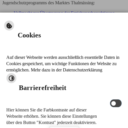
Jugendschutzprogramms des Marktes Thalmässing:
Vollmacht zur Übertragung der Erziehungsberechtigung
Veranstaltungsanzeige und Leitfaden über die Anwendung
der Jugendschutzbestimmungen
Weitere Anträge für Veranstaltungen:
Cookies
Antrag auf Gestattung eines vorübergehenden
Gaststättenbetriebes
Auf dieser Webseite werden ausschließlich essentielle Daten in
nach oben
Cookies gespeichert, um wichtige Funktionen der Website zu
drucken
ermöglichen. Mehr dazu in der Datenschutzerklärung
Kontakt
Barrierefreiheit
Markt Thalmässing
Stettener Straße 26
91177 Thalmässing
Hier können Sie die Farbkontraste auf dieser
Tel.: 09173 909-0
Webseite erhöhen. Sie können diese Einstellungen
Fax: 09173 909-32
über den Button "Kontrast" jederzeit deaktivieren.
E-Mail schreiben