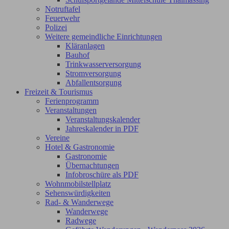
Notruftafel
Feuerwehr
Polizei
Weitere gemeindliche Einrichtungen
Kläranlagen
Bauhof
Trinkwasserversorgung
Stromversorgung
Abfallentsorgung
Freizeit & Tourismus
Ferienprogramm
Veranstaltungen
Veranstaltungskalender
Jahreskalender in PDF
Vereine
Hotel & Gastronomie
Gastronomie
Übernachtungen
Infobroschüre als PDF
Wohnmobilstellplatz
Sehenswürdigkeiten
Rad- & Wanderwege
Wanderwege
Radwege