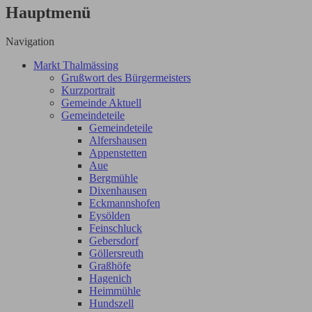
Hauptmenü
Navigation
Markt Thalmässing
Grußwort des Bürgermeisters
Kurzportrait
Gemeinde Aktuell
Gemeindeteile
Gemeindeteile
Alfershausen
Appenstetten
Aue
Bergmühle
Dixenhausen
Eckmannshofen
Eysölden
Feinschluck
Gebersdorf
Göllersreuth
Graßhöfe
Hagenich
Heimmühle
Hundszell