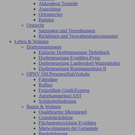
Akkordeon Testseite
Ausschüsse
Ortssprecher
Parteien
Ortsrecht
Satzungen und Verordnungen
Richtlinien und Verwaltungsanweisungen
Leben & Wohnen
Dorferneuerungen
Einfache Dorferneuerung Tiefenbach
Dorferneuerung Eysölden-Pyras
Dorferneuerung Landersdorf-Waizenhofen
Dorferneuerung Ruppmannsburg II
ÖPNV Öff.PersonenNahVerkehr
Fahrpläne
Rufbus
Freizeitlinie Gredl-Express
Anrufsammeltaxi AST
Schülerbeförderung
Bauen & Wohnen
Qualifizierter Mietspiegel
Grundstücksbörse
Flächenentwicklung Eysölden
Mietwohnungen der Gemeinde
Bauleitplanung