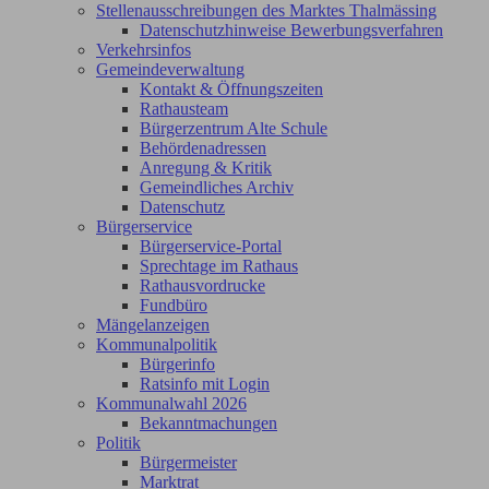
Stellenausschreibungen des Marktes Thalmässing
Datenschutzhinweise Bewerbungsverfahren
Verkehrsinfos
Gemeindeverwaltung
Kontakt & Öffnungszeiten
Rathausteam
Bürgerzentrum Alte Schule
Behördenadressen
Anregung & Kritik
Gemeindliches Archiv
Datenschutz
Bürgerservice
Bürgerservice-Portal
Sprechtage im Rathaus
Rathausvordrucke
Fundbüro
Mängelanzeigen
Kommunalpolitik
Bürgerinfo
Ratsinfo mit Login
Kommunalwahl 2026
Bekanntmachungen
Politik
Bürgermeister
Marktrat