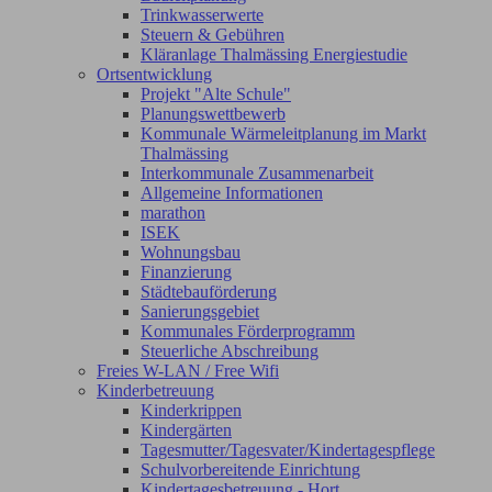
Trinkwasserwerte
Steuern & Gebühren
Kläranlage Thalmässing Energiestudie
Ortsentwicklung
Projekt "Alte Schule"
Planungswettbewerb
Kommunale Wärmeleitplanung im Markt
Thalmässing
Interkommunale Zusammenarbeit
Allgemeine Informationen
marathon
ISEK
Wohnungsbau
Finanzierung
Städtebauförderung
Sanierungsgebiet
Kommunales Förderprogramm
Steuerliche Abschreibung
Freies W-LAN / Free Wifi
Kinderbetreuung
Kinderkrippen
Kindergärten
Tagesmutter/Tagesvater/Kindertagespflege
Schulvorbereitende Einrichtung
Kindertagesbetreuung - Hort