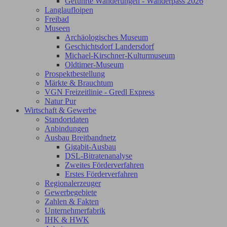
Geführte Wanderungen - Wanderpass 2026
Langlaufloipen
Freibad
Museen
Archäologisches Museum
Geschichtsdorf Landersdorf
Michael-Kirschner-Kulturmuseum
Oldtimer-Museum
Prospektbestellung
Märkte & Brauchtum
VGN Freizeitlinie - Gredl Express
Natur Pur
Wirtschaft & Gewerbe
Standortdaten
Anbindungen
Ausbau Breitbandnetz
Gigabit-Ausbau
DSL-Bitratenanalyse
Zweites Förderverfahren
Erstes Förderverfahren
Regionalerzeuger
Gewerbegebiete
Zahlen & Fakten
Unternehmerfabrik
IHK & HWK