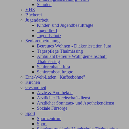
Schulen
VHS
Bücherei
Jugendarbeit
Kinder- und Jugendbeauftragte
Jugendtreff
Jugendschutz
Seniorenbetreuung
Betreutes Wohnen - Diakoniestation Jura
Tagespflege Thalmässing
Ambulant betreute Wohngemeinschaft
Thalmässing
Seniorenhaus Jura
Seniorenbeauftragte
Eine-Welt-Laden "Kaffeebohne"
Kirchen
Gesundheit
Ärzte & Apotheken
Ärztlicher Bereitschaftsdienst
Ärztlicher Sonntags- und Apothekendienst
Soziale Fürsorge
Sport
Sportzentrum
Sport
Schulsportgelände Mittelschule Thalmässing