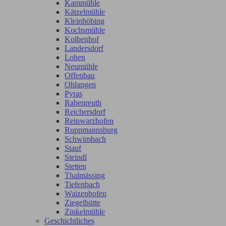
Kammühle
Kätzelmühle
Kleinhöbing
Kochsmühle
Kolbenhof
Landersdorf
Lohen
Neumühle
Offenbau
Ohlangen
Pyras
Rabenreuth
Reichersdorf
Reinwarzhofen
Ruppmannsburg
Schwimbach
Stauf
Steindl
Stetten
Thalmässing
Tiefenbach
Waizenhofen
Ziegelhütte
Zinkelmühle
Geschichtliches