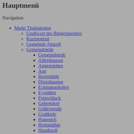
Hauptmenü
Navigation
Markt Thalmässing
Grußwort des Bürgermeisters
Kurzportrait
Gemeinde Aktuell
Gemeindeteile
Gemeindeteile
Alfershausen
Appenstetten
Aue
Bergmühle
Dixenhausen
Eckmannshofen
Eysölden
Feinschluck
Gebersdorf
Göllersreuth
Graßhöfe
Hagenich
Heimmühle
Hundszell