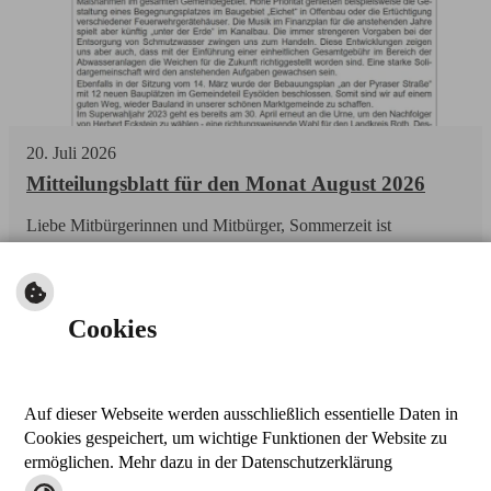
20
.
Juli
2026
Mitteilungsblatt für den Monat August 2026
Liebe Mitbürgerinnen und Mitbürger, Sommerzeit ist
Urlaubszeit! Für viele beginnt jetzt die schönste Zeit des Jahres:
Zeit für Aus-flüge mit der Familie, für Gartenabende und Feste
im Ort.
Cookies
weiterlesen
Auf dieser Webseite werden ausschließlich essentielle Daten in
nach oben
Cookies gespeichert, um wichtige Funktionen der Website zu
drucken
ermöglichen. Mehr dazu in der Datenschutzerklärung
Kontakt