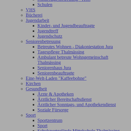
Schulen
VHS
Bücherei
Jugendarbeit
Kinder- und Jugendbeauftragte
Jugendtreff
Jugendschutz
Seniorenbetreuung
Betreutes Wohnen - Diakoniestation Jura
Tagespflege Thalmässing
Ambulant betreute Wohngemeinschaft
Thalmässing
Seniorenhaus Jura
Seniorenbeauftragte
Eine-Welt-Laden "Kaffeebohne"
Kirchen
Gesundheit
Ärzte & Apotheken
Ärztlicher Bereitschaftsdienst
Ärztlicher Sonntags- und Apothekendienst
Soziale Fürsorge
Sport
Sportzentrum
Sport
Schulsportgelände Mittelschule Thalmässing