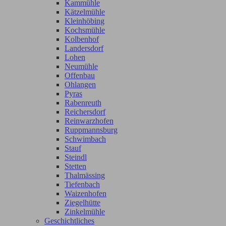
Kammühle
Kätzelmühle
Kleinhöbing
Kochsmühle
Kolbenhof
Landersdorf
Lohen
Neumühle
Offenbau
Ohlangen
Pyras
Rabenreuth
Reichersdorf
Reinwarzhofen
Ruppmannsburg
Schwimbach
Stauf
Steindl
Stetten
Thalmässing
Tiefenbach
Waizenhofen
Ziegelhütte
Zinkelmühle
Geschichtliches