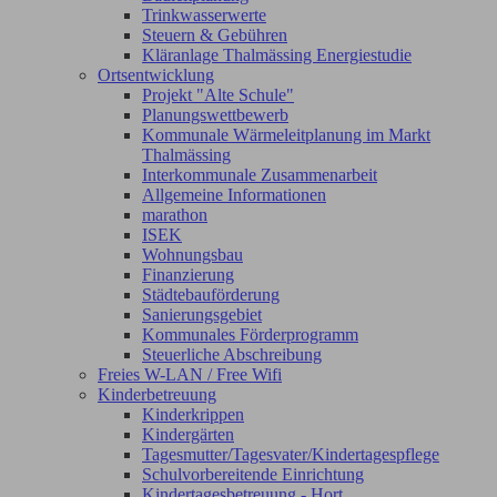
Trinkwasserwerte
Steuern & Gebühren
Kläranlage Thalmässing Energiestudie
Ortsentwicklung
Projekt "Alte Schule"
Planungswettbewerb
Kommunale Wärmeleitplanung im Markt
Thalmässing
Interkommunale Zusammenarbeit
Allgemeine Informationen
marathon
ISEK
Wohnungsbau
Finanzierung
Städtebauförderung
Sanierungsgebiet
Kommunales Förderprogramm
Steuerliche Abschreibung
Freies W-LAN / Free Wifi
Kinderbetreuung
Kinderkrippen
Kindergärten
Tagesmutter/Tagesvater/Kindertagespflege
Schulvorbereitende Einrichtung
Kindertagesbetreuung - Hort