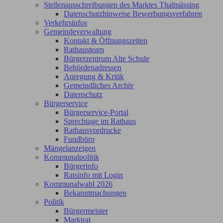
Stellenausschreibungen des Marktes Thalmässing
Datenschutzhinweise Bewerbungsverfahren
Verkehrsinfos
Gemeindeverwaltung
Kontakt & Öffnungszeiten
Rathausteam
Bürgerzentrum Alte Schule
Behördenadressen
Anregung & Kritik
Gemeindliches Archiv
Datenschutz
Bürgerservice
Bürgerservice-Portal
Sprechtage im Rathaus
Rathausvordrucke
Fundbüro
Mängelanzeigen
Kommunalpolitik
Bürgerinfo
Ratsinfo mit Login
Kommunalwahl 2026
Bekanntmachungen
Politik
Bürgermeister
Marktrat