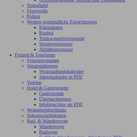
Notruftafel
Feuerwehr
Polizei
Weitere gemeindliche Einrichtungen
Kläranlagen
Bauhof
Trinkwasserversorgung
Stromversorgung
Abfallentsorgung
Freizeit & Tourismus
Ferienprogramm
Veranstaltungen
Veranstaltungskalender
Jahreskalender in PDF
Vereine
Hotel & Gastronomie
Gastronomie
Übernachtungen
Infobroschüre als PDF
Wohnmobilstellplatz
Sehenswürdigkeiten
Rad- & Wanderwege
Wanderwege
Radwege