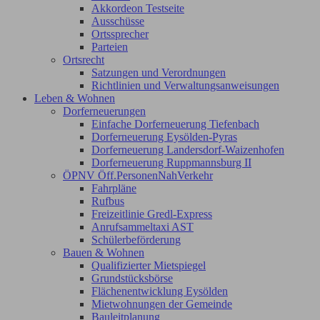
Akkordeon Testseite
Ausschüsse
Ortssprecher
Parteien
Ortsrecht
Satzungen und Verordnungen
Richtlinien und Verwaltungsanweisungen
Leben & Wohnen
Dorferneuerungen
Einfache Dorferneuerung Tiefenbach
Dorferneuerung Eysölden-Pyras
Dorferneuerung Landersdorf-Waizenhofen
Dorferneuerung Ruppmannsburg II
ÖPNV Öff.PersonenNahVerkehr
Fahrpläne
Rufbus
Freizeitlinie Gredl-Express
Anrufsammeltaxi AST
Schülerbeförderung
Bauen & Wohnen
Qualifizierter Mietspiegel
Grundstücksbörse
Flächenentwicklung Eysölden
Mietwohnungen der Gemeinde
Bauleitplanung