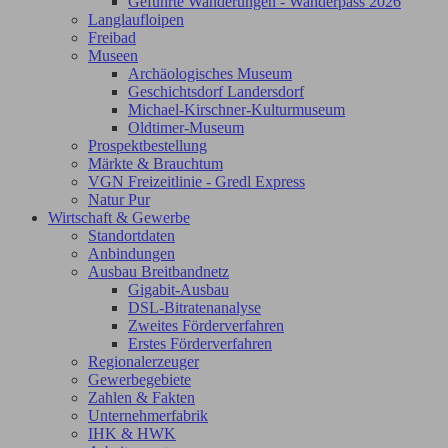
Geführte Wanderungen - Wanderpass 2026
Langlaufloipen
Freibad
Museen
Archäologisches Museum
Geschichtsdorf Landersdorf
Michael-Kirschner-Kulturmuseum
Oldtimer-Museum
Prospektbestellung
Märkte & Brauchtum
VGN Freizeitlinie - Gredl Express
Natur Pur
Wirtschaft & Gewerbe
Standortdaten
Anbindungen
Ausbau Breitbandnetz
Gigabit-Ausbau
DSL-Bitratenanalyse
Zweites Förderverfahren
Erstes Förderverfahren
Regionalerzeuger
Gewerbegebiete
Zahlen & Fakten
Unternehmerfabrik
IHK & HWK