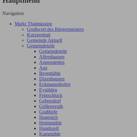
Hauptmenü
Navigation
Markt Thalmässing
Grußwort des Bürgermeisters
Kurzportrait
Gemeinde Aktuell
Gemeindeteile
Gemeindeteile
Alfershausen
Appenstetten
Aue
Bergmühle
Dixenhausen
Eckmannshofen
Eysölden
Feinschluck
Gebersdorf
Göllersreuth
Graßhöfe
Hagenich
Heimmühle
Hundszell
Kammühle