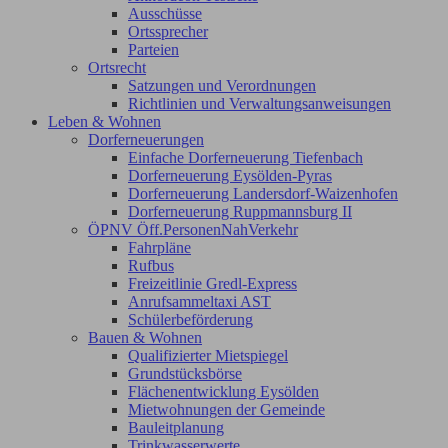
Ausschüsse
Ortssprecher
Parteien
Ortsrecht
Satzungen und Verordnungen
Richtlinien und Verwaltungsanweisungen
Leben & Wohnen
Dorferneuerungen
Einfache Dorferneuerung Tiefenbach
Dorferneuerung Eysölden-Pyras
Dorferneuerung Landersdorf-Waizenhofen
Dorferneuerung Ruppmannsburg II
ÖPNV Öff.PersonenNahVerkehr
Fahrpläne
Rufbus
Freizeitlinie Gredl-Express
Anrufsammeltaxi AST
Schülerbeförderung
Bauen & Wohnen
Qualifizierter Mietspiegel
Grundstücksbörse
Flächenentwicklung Eysölden
Mietwohnungen der Gemeinde
Bauleitplanung
Trinkwasserwerte