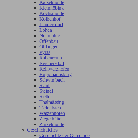
Kätzelmühle
Kleinhöbing
Kochsmühle
Kolbenhof
Landersdorf
Lohen
Neumühle
Offenbau
Ohlangen
Pyras
Rabenreuth
Reichersdorf
Reinwarzhofen
Ruppmannsburg
Schwimbach
Stauf
Steindl
Stetten
Thalmässing
Tiefenbach
Waizenhofen
Ziegelhütte
Zinkelmühle
Geschichtliches
Geschichte der Gemeinde