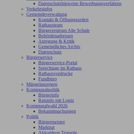
Datenschutzhinweise Bewerbungsverfahren
Verkehrsinfos
Gemeindeverwaltung
Kontakt & Öffnungszeiten
Rathausteam
Bürgerzentrum Alte Schule
Behördenadressen
Anregung & Kritik
Gemeindliches Archiv
Datenschutz
Bürgerservice
Bürgerservice-Portal
Sprechtage im Rathaus
Rathausvordrucke
Fundbüro
Mängelanzeigen
Kommunalpolitik
Bürgerinfo
Ratsinfo mit Login
Kommunalwahl 2026
Bekanntmachungen
Politik
Bürgermeister
Marktrat
Akkordeon Testseite