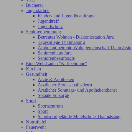
Bücherei
Jugendarbeit
Kinder- und Jugendbeauftragte
Jugendtreff
Jugendschutz
Seniorenbetreuung
Betreutes Wohnen - Diakoniestation Jura
Tagespflege Thalmässing
Ambulant betreute Wohngemeinschaft Thalmässin
Seniorenhaus Jura
Seniorenbeauftragte
Eine-Welt-Laden "Kaffeebohne"
Kirchen
Gesundheit
Ärzte & Apotheken
Ärztlicher Bereitschaftsdienst
Ärztlicher Sonntags- und Apothekendienst
Soziale Fürsorge
Sport
Sportzentrum
Sport
Schulsportgelände Mittelschule Thalmässing
Notruftafel
Feuerwehr