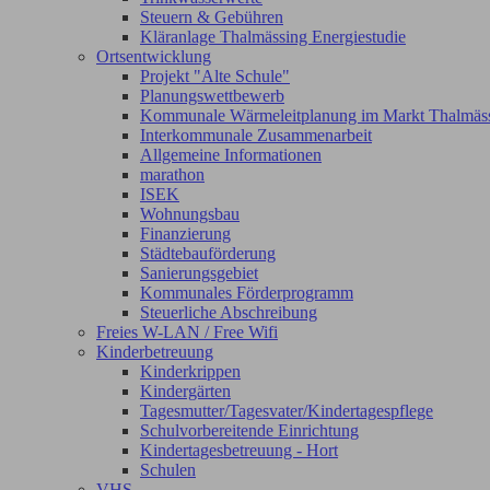
Steuern & Gebühren
Kläranlage Thalmässing Energiestudie
Ortsentwicklung
Projekt "Alte Schule"
Planungswettbewerb
Kommunale Wärmeleitplanung im Markt Thalmäs
Interkommunale Zusammenarbeit
Allgemeine Informationen
marathon
ISEK
Wohnungsbau
Finanzierung
Städtebauförderung
Sanierungsgebiet
Kommunales Förderprogramm
Steuerliche Abschreibung
Freies W-LAN / Free Wifi
Kinderbetreuung
Kinderkrippen
Kindergärten
Tagesmutter/Tagesvater/Kindertagespflege
Schulvorbereitende Einrichtung
Kindertagesbetreuung - Hort
Schulen
VHS