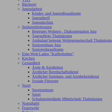
Bücherei
Jugendarbeit
Kinder- und Jugendbeauftragte
Jugendtreff
Jugendschutz
Seniorenbetreuung
Betreutes Wohnen - Diakoniestation Jura
Tagespflege Thalmässing
Ambulant betreute Wohngemeinschaft Thalmässin
Seniorenhaus Jura
Seniorenbeauftragte
Eine-Welt-Laden "Kaffeebohne"
Kirchen
Gesundheit
Ärzte & Apotheken
Ärztlicher Bereitschaftsdienst
Ärztlicher Sonntags- und Apothekendienst
Soziale Fürsorge
Sport
Sportzentrum
Sport
Schulsportgelände Mittelschule Thalmässing
Notruftafel
Feuerwehr