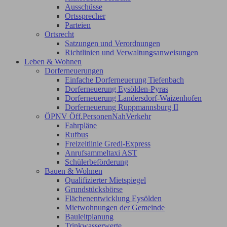
Ausschüsse
Ortssprecher
Parteien
Ortsrecht
Satzungen und Verordnungen
Richtlinien und Verwaltungsanweisungen
Leben & Wohnen
Dorferneuerungen
Einfache Dorferneuerung Tiefenbach
Dorferneuerung Eysölden-Pyras
Dorferneuerung Landersdorf-Waizenhofen
Dorferneuerung Ruppmannsburg II
ÖPNV Öff.PersonenNahVerkehr
Fahrpläne
Rufbus
Freizeitlinie Gredl-Express
Anrufsammeltaxi AST
Schülerbeförderung
Bauen & Wohnen
Qualifizierter Mietspiegel
Grundstücksbörse
Flächenentwicklung Eysölden
Mietwohnungen der Gemeinde
Bauleitplanung
Trinkwasserwerte