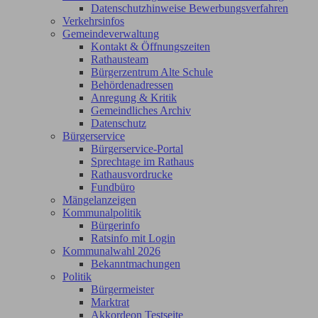
Datenschutzhinweise Bewerbungsverfahren
Verkehrsinfos
Gemeindeverwaltung
Kontakt & Öffnungszeiten
Rathausteam
Bürgerzentrum Alte Schule
Behördenadressen
Anregung & Kritik
Gemeindliches Archiv
Datenschutz
Bürgerservice
Bürgerservice-Portal
Sprechtage im Rathaus
Rathausvordrucke
Fundbüro
Mängelanzeigen
Kommunalpolitik
Bürgerinfo
Ratsinfo mit Login
Kommunalwahl 2026
Bekanntmachungen
Politik
Bürgermeister
Marktrat
Akkordeon Testseite