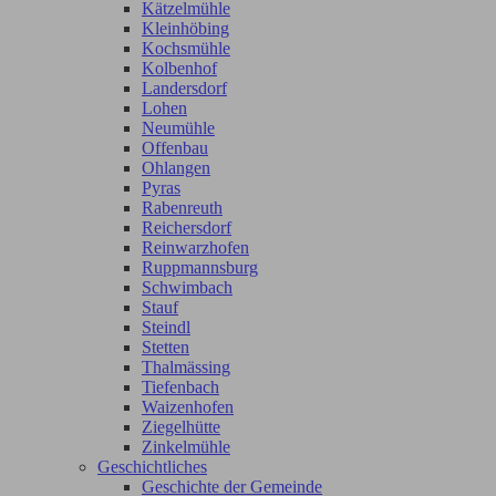
Kätzelmühle
Kleinhöbing
Kochsmühle
Kolbenhof
Landersdorf
Lohen
Neumühle
Offenbau
Ohlangen
Pyras
Rabenreuth
Reichersdorf
Reinwarzhofen
Ruppmannsburg
Schwimbach
Stauf
Steindl
Stetten
Thalmässing
Tiefenbach
Waizenhofen
Ziegelhütte
Zinkelmühle
Geschichtliches
Geschichte der Gemeinde