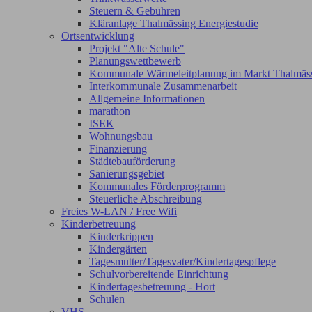
Steuern & Gebühren
Kläranlage Thalmässing Energiestudie
Ortsentwicklung
Projekt "Alte Schule"
Planungswettbewerb
Kommunale Wärmeleitplanung im Markt Thalmäs
Interkommunale Zusammenarbeit
Allgemeine Informationen
marathon
ISEK
Wohnungsbau
Finanzierung
Städtebauförderung
Sanierungsgebiet
Kommunales Förderprogramm
Steuerliche Abschreibung
Freies W-LAN / Free Wifi
Kinderbetreuung
Kinderkrippen
Kindergärten
Tagesmutter/Tagesvater/Kindertagespflege
Schulvorbereitende Einrichtung
Kindertagesbetreuung - Hort
Schulen
VHS