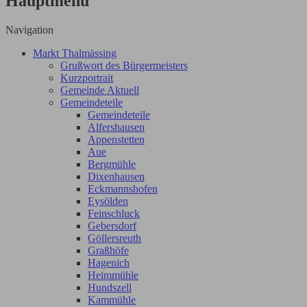
Hauptmenü
Navigation
Markt Thalmässing
Grußwort des Bürgermeisters
Kurzportrait
Gemeinde Aktuell
Gemeindeteile
Gemeindeteile
Alfershausen
Appenstetten
Aue
Bergmühle
Dixenhausen
Eckmannshofen
Eysölden
Feinschluck
Gebersdorf
Göllersreuth
Graßhöfe
Hagenich
Heimmühle
Hundszell
Kammühle