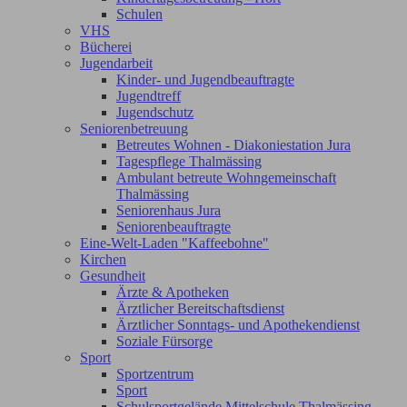
Schulen
VHS
Bücherei
Jugendarbeit
Kinder- und Jugendbeauftragte
Jugendtreff
Jugendschutz
Seniorenbetreuung
Betreutes Wohnen - Diakoniestation Jura
Tagespflege Thalmässing
Ambulant betreute Wohngemeinschaft
Thalmässing
Seniorenhaus Jura
Seniorenbeauftragte
Eine-Welt-Laden "Kaffeebohne"
Kirchen
Gesundheit
Ärzte & Apotheken
Ärztlicher Bereitschaftsdienst
Ärztlicher Sonntags- und Apothekendienst
Soziale Fürsorge
Sport
Sportzentrum
Sport
Schulsportgelände Mittelschule Thalmässing