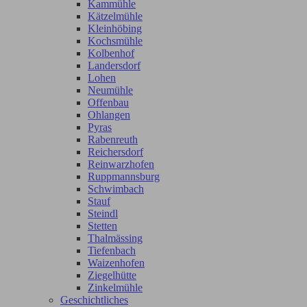
Kammühle
Kätzelmühle
Kleinhöbing
Kochsmühle
Kolbenhof
Landersdorf
Lohen
Neumühle
Offenbau
Ohlangen
Pyras
Rabenreuth
Reichersdorf
Reinwarzhofen
Ruppmannsburg
Schwimbach
Stauf
Steindl
Stetten
Thalmässing
Tiefenbach
Waizenhofen
Ziegelhütte
Zinkelmühle
Geschichtliches