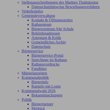
Stellenausschreibungen des Marktes Thalmässing
Datenschutzhinweise Bewerbungsverfahren
Verkehrsinfos
Gemeindeverwaltung
Kontakt & Öffnungszeiten
Rathausteam
Bürgerzentrum Alte Schule
Behördenadressen
Anregung & Kritik
Gemeindliches Archiv
Datenschutz
Bürgerservice
Bürgerservice-Portal
Sprechtage im Rathaus
Rathausvordrucke
Fundbüro
Mängelanzeigen
Kommunalpolitik
Bürgerinfo
Ratsinfo mit Login
Kommunalwahl 2026
Bekanntmachungen
Politik
Bürgermeister
Marktrat