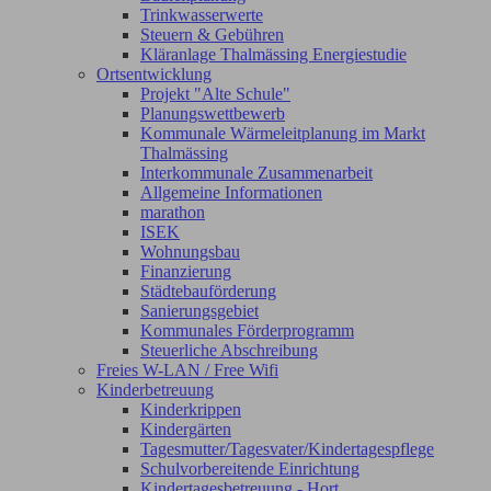
Trinkwasserwerte
Steuern & Gebühren
Kläranlage Thalmässing Energiestudie
Ortsentwicklung
Projekt "Alte Schule"
Planungswettbewerb
Kommunale Wärmeleitplanung im Markt
Thalmässing
Interkommunale Zusammenarbeit
Allgemeine Informationen
marathon
ISEK
Wohnungsbau
Finanzierung
Städtebauförderung
Sanierungsgebiet
Kommunales Förderprogramm
Steuerliche Abschreibung
Freies W-LAN / Free Wifi
Kinderbetreuung
Kinderkrippen
Kindergärten
Tagesmutter/Tagesvater/Kindertagespflege
Schulvorbereitende Einrichtung
Kindertagesbetreuung - Hort