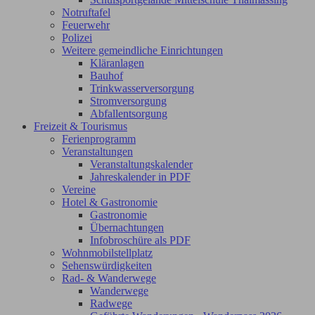
Notruftafel
Feuerwehr
Polizei
Weitere gemeindliche Einrichtungen
Kläranlagen
Bauhof
Trinkwasserversorgung
Stromversorgung
Abfallentsorgung
Freizeit & Tourismus
Ferienprogramm
Veranstaltungen
Veranstaltungskalender
Jahreskalender in PDF
Vereine
Hotel & Gastronomie
Gastronomie
Übernachtungen
Infobroschüre als PDF
Wohnmobilstellplatz
Sehenswürdigkeiten
Rad- & Wanderwege
Wanderwege
Radwege