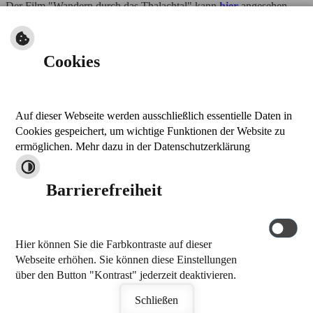
Der Film "Wandern durch das Thalachtal" kann
hier
angesehen
werden.
Link zur Homepage des VGN mit näheren Informationen und
Cookies
Fahrplanauskunft
Weiteres Prospektmaterial können Sie unter "Prospektbestellung"
auf dieser Homepage anfordern oder einfach herunterladen.
Auf dieser Webseite werden ausschließlich essentielle Daten in
nach oben
Cookies gespeichert, um wichtige Funktionen der Website zu
drucken
ermöglichen. Mehr dazu in der Datenschutzerklärung
Kontakt
Barrierefreiheit
Markt Thalmässing
Stettener Straße 26
91177 Thalmässing
Hier können Sie die Farbkontraste auf dieser
Tel.: 09173 909-0
Webseite erhöhen. Sie können diese Einstellungen
Fax: 09173 909-32
über den Button "Kontrast" jederzeit deaktivieren.
E-Mail schreiben
by
cm city media GmbH
Schließen