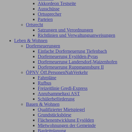
Akkordeon Testseite
Ausschüsse
Ortssprecher
Parteien
Ortsrecht
Satzungen und Verordnungen
Richtlinien und Verwaltungsanweisungen
Leben & Wohnen
Dorferneuerungen
Einfache Dorferneuerung Tiefenbach
Dorferneuerung Eysölden-Pyras
Dorferneuerung Landersdorf-Waizenhofen
Dorferneuerung Ruppmannsburg II
ÖPNV Öff.PersonenNahVerkehr
Fahrpläne
Rufbus
Freizeitlinie Gredl-Express
Anrufsammeltaxi AST
Schülerbeförderung
Bauen & Wohnen
Qualifizierter Mietspiegel
Grundstücksbörse
Flächenentwicklung Eysölden
Mietwohnungen der Gemeinde
Bauleitplanung