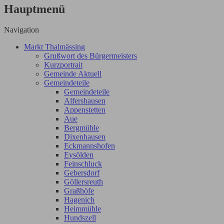
Hauptmenü
Navigation
Markt Thalmässing
Grußwort des Bürgermeisters
Kurzportrait
Gemeinde Aktuell
Gemeindeteile
Gemeindeteile
Alfershausen
Appenstetten
Aue
Bergmühle
Dixenhausen
Eckmannshofen
Eysölden
Feinschluck
Gebersdorf
Göllersreuth
Graßhöfe
Hagenich
Heimmühle
Hundszell