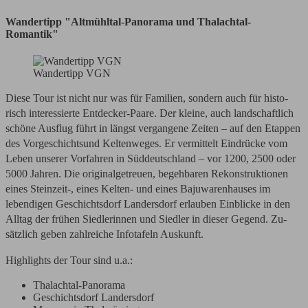
Wandertipp "Altmühltal-Panorama und Thalachtal-
Romantik"
Wandertipp VGN
Diese Tour ist nicht nur was für Familien, sondern auch für his­to­
risch interessierte Entdecker-Paare. Der kleine, auch land­schaft­lich
schöne Ausflug führt in längst vergangene Zeiten – auf den Etappen
des Vorgeschichtsund Keltenweges. Er vermittelt Eindrücke vom
Leben unserer Vorfahren in Süddeutschland – vor 1200, 2500 oder
5000 Jahren. Die originalgetreuen, begehbaren Rekonstruktionen
eines Steinzeit-, eines Kelten- und eines Bajuwarenhauses im
lebendigen Geschichtsdorf Landersdorf erlauben Einblicke in den
Alltag der frühen Siedlerinnen und Siedler in dieser Gegend. Zu­
sätz­lich geben zahl­reiche Infotafeln Auskunft.
High­lights der Tour sind u.a.:
Thalachtal-Panorama
Geschichtsdorf Landersdorf