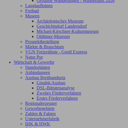
Geführte Wanderungen - Wanderpass 2026
Langlaufloipen
Freibad
Museen
Archäologisches Museum
Geschichtsdorf Landersdorf
Michael-Kirschner-Kulturmuseum
Oldtimer-Museum
Prospektbestellung
Märkte & Brauchtum
VGN Freizeitlinie - Gredl Express
Natur Pur
Wirtschaft & Gewerbe
Standortdaten
Anbindungen
Ausbau Breitbandnetz
Gigabit-Ausbau
DSL-Bitratenanalyse
Zweites Förderverfahren
Erstes Förderverfahren
Regionalerzeuger
Gewerbegebiete
Zahlen & Fakten
Unternehmerfabrik
IHK & HWK