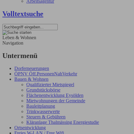
Arbeitsagentur
Volltextsuche
Leben & Wohnen
Navigation
Untermenü
Dorferneuerungen
ÖPNV Öff.PersonenNahVerkehr
Bauen & Wohnen
Qualifizierter Mietspiegel
Grundstücksbörse
Flächenentwicklung Eysölden
Mietwohnungen der Gemeinde
Bauleitplanung
Trinkwasserwerte
Steuern & Gebühren
Kläranlage Thalmässing Energiestudie
Ortsentwicklung
Freies W-LAN / Free Wifi