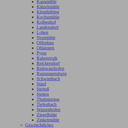
Kammühle
Kätzelmühle
Kleinhöbing
Kochsmühle
Kolbenhof
Landersdorf
Lohen
Neumühle
Offenbau
Ohlangen
Pyras
Rabenreuth
Reichersdorf
Reinwarzhofen
Ruppmannsburg
Schwimbach
Stauf
Steindl
Stetten
Thalmässing
Tiefenbach
Waizenhofen
Ziegelhütte
Zinkelmühle
Geschichtliches