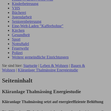
Kinderbetreuung
VHS
Bücherei
Jugendarbeit
Seniorenbetreuung
Eine-Welt-Laden "Kaffeebohne"
Kirchen
Gesundheit
Sport
Notruftafel
Feuerwehr
Polizei
Weitere gemeindliche Einrichtungen
Sie sind hier:
Startseite
|
Leben & Wohnen
|
Bauen &
Wohnen
|
Kläranlage Thalmässing Energiestudie
Seiteninhalt
Kläranlage Thalmässing Energiestudie
Kläranlage Thalmässing setzt auf energieeffiziente Belüftung