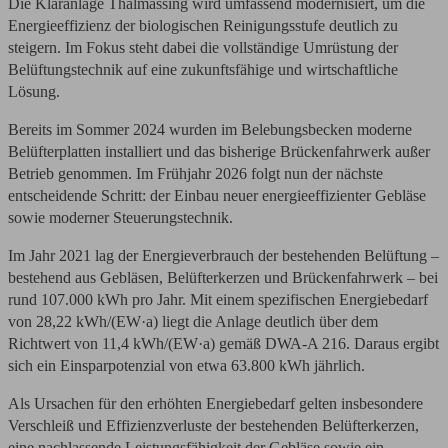
Die Kläranlage Thalmässing wird umfassend modernisiert, um die
Energieeffizienz der biologischen Reinigungsstufe deutlich zu
steigern. Im Fokus steht dabei die vollständige Umrüstung der
Belüftungstechnik auf eine zukunftsfähige und wirtschaftliche
Lösung.
Bereits im Sommer 2024 wurden im Belebungsbecken moderne
Belüfterplatten installiert und das bisherige Brückenfahrwerk außer
Betrieb genommen. Im Frühjahr 2026 folgt nun der nächste
entscheidende Schritt: der Einbau neuer energieeffizienter Gebläse
sowie moderner Steuerungstechnik.
Im Jahr 2021 lag der Energieverbrauch der bestehenden Belüftung –
bestehend aus Gebläsen, Belüfterkerzen und Brückenfahrwerk – bei
rund 107.000 kWh pro Jahr. Mit einem spezifischen Energiebedarf
von 28,22 kWh/(EW·a) liegt die Anlage deutlich über dem
Richtwert von 11,4 kWh/(EW·a) gemäß DWA-A 216. Daraus ergibt
sich ein Einsparpotenzial von etwa 63.800 kWh jährlich.
Als Ursachen für den erhöhten Energiebedarf gelten insbesondere
Verschleiß und Effizienzverluste der bestehenden Belüfterkerzen,
eine nachlassende Leistungsfähigkeit der Gebläse sowie ein