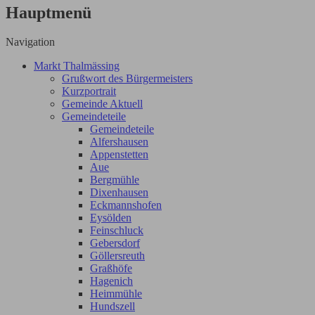
Hauptmenü
Navigation
Markt Thalmässing
Grußwort des Bürgermeisters
Kurzportrait
Gemeinde Aktuell
Gemeindeteile
Gemeindeteile
Alfershausen
Appenstetten
Aue
Bergmühle
Dixenhausen
Eckmannshofen
Eysölden
Feinschluck
Gebersdorf
Göllersreuth
Graßhöfe
Hagenich
Heimmühle
Hundszell