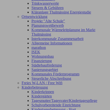
Trinkwasserwerte
Steuern & Gebühren
Kläranlage Thalmässing Energiestudie
Ortsentwicklung
Projekt "Alte Schule"
Planungswettbewerb
Kommunale Wärmeleitplanung im Markt
Thalmässing
Interkommunale Zusammenarbeit
Allgemeine Informationen
marathon
ISEK
Wohnungsbau
Finanzierung
Städtebauförderung
Sanierungsgebiet
Kommunales Förderprogramm
Steuerliche Abschreibung
Freies W-LAN / Free Wifi
Kinderbetreuung
Kinderkrippen
Kindergärten
Tagesmutter/Tagesvater/Kindertagespflege
Schulvorbereitende Einrichtung
Kindertagesbetreuung - Hort