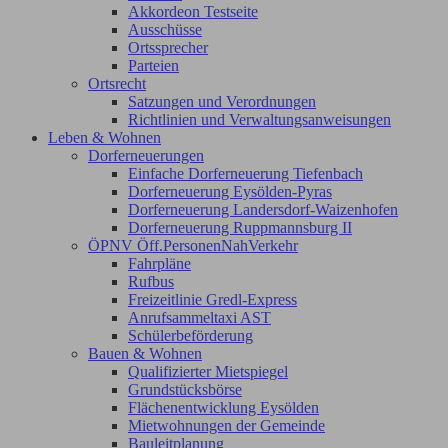
Akkordeon Testseite
Ausschüsse
Ortssprecher
Parteien
Ortsrecht
Satzungen und Verordnungen
Richtlinien und Verwaltungsanweisungen
Leben & Wohnen
Dorferneuerungen
Einfache Dorferneuerung Tiefenbach
Dorferneuerung Eysölden-Pyras
Dorferneuerung Landersdorf-Waizenhofen
Dorferneuerung Ruppmannsburg II
ÖPNV Öff.PersonenNahVerkehr
Fahrpläne
Rufbus
Freizeitlinie Gredl-Express
Anrufsammeltaxi AST
Schülerbeförderung
Bauen & Wohnen
Qualifizierter Mietspiegel
Grundstücksbörse
Flächenentwicklung Eysölden
Mietwohnungen der Gemeinde
Bauleitplanung