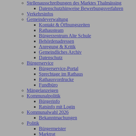
Stellenausschreibungen des Marktes Thalmässing
Datenschutzhinweise Bewerbungsverfahren
Verkehrsinfos
Gemeindeverwaltung
Kontakt & Öffnungszeiten
Rathausteam
Bürgerzentrum Alte Schule
Behördenadressen
Anregung & Kritik
Gemeindliches Archiv
Datenschutz
Bürgerservice
Bürgerservice-Portal
Sprechtage im Rathaus
Rathausvordrucke
Fundbüro
Mängelanzeigen
Kommunalpolitik
Bürgerinfo
Ratsinfo mit Login
Kommunalwahl 2026
Bekanntmachungen
Politik
Bürgermeister
Marktrat