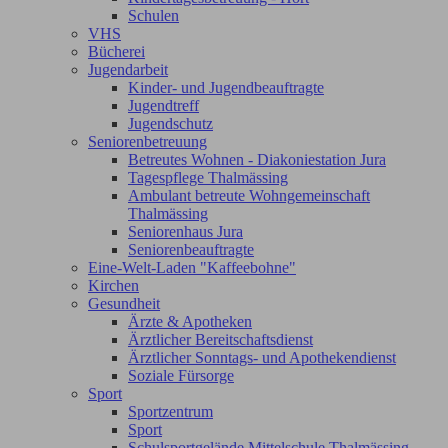
Schulen
VHS
Bücherei
Jugendarbeit
Kinder- und Jugendbeauftragte
Jugendtreff
Jugendschutz
Seniorenbetreuung
Betreutes Wohnen - Diakoniestation Jura
Tagespflege Thalmässing
Ambulant betreute Wohngemeinschaft
Thalmässing
Seniorenhaus Jura
Seniorenbeauftragte
Eine-Welt-Laden "Kaffeebohne"
Kirchen
Gesundheit
Ärzte & Apotheken
Ärztlicher Bereitschaftsdienst
Ärztlicher Sonntags- und Apothekendienst
Soziale Fürsorge
Sport
Sportzentrum
Sport
Schulsportgelände Mittelschule Thalmässing