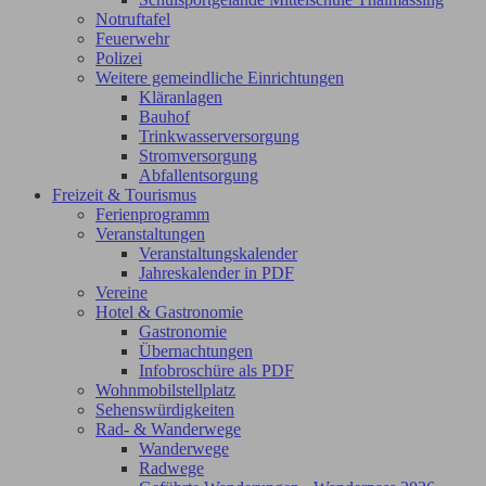
Notruftafel
Feuerwehr
Polizei
Weitere gemeindliche Einrichtungen
Kläranlagen
Bauhof
Trinkwasserversorgung
Stromversorgung
Abfallentsorgung
Freizeit & Tourismus
Ferienprogramm
Veranstaltungen
Veranstaltungskalender
Jahreskalender in PDF
Vereine
Hotel & Gastronomie
Gastronomie
Übernachtungen
Infobroschüre als PDF
Wohnmobilstellplatz
Sehenswürdigkeiten
Rad- & Wanderwege
Wanderwege
Radwege