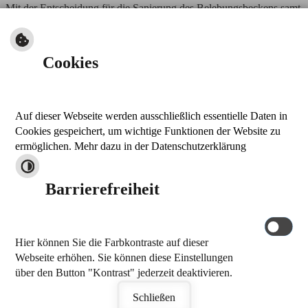
Mit der Entscheidung für die Sanierung des Belebungsbeckens samt
Gebläsetausch setzt der Markt Thalmässing konsequent auf eine
energieeffiziente und nachhaltige Abwasserbehandlung. Die
Maßnahme kombiniert erhebliche Einsparpotenziale mit attraktiven
Cookies
Fördermöglichkeiten und stellt einen wichtigen Schritt zur
Zukunftssicherung der kommunalen Infrastruktur dar.
Auf dieser Webseite werden ausschließlich essentielle Daten in
nach oben
Cookies gespeichert, um wichtige Funktionen der Website zu
drucken
ermöglichen. Mehr dazu in der Datenschutzerklärung
Kontakt
Barrierefreiheit
Markt Thalmässing
Stettener Straße 26
91177 Thalmässing
Hier können Sie die Farbkontraste auf dieser
Tel.: 09173 909-0
Webseite erhöhen. Sie können diese Einstellungen
Fax: 09173 909-32
über den Button "Kontrast" jederzeit deaktivieren.
E-Mail schreiben
by
cm city media GmbH
Schließen