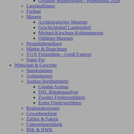
Geführte Wanderungen - Wanderpass 2026
Langlaufloipen
Freibad
Museen
Archäologisches Museum
Geschichtsdorf Landersdorf
Michael-Kirschner-Kulturmuseum
Oldtimer-Museum
Prospektbestellung
Märkte & Brauchtum
VGN Freizeitlinie - Gredl Express
Natur Pur
Wirtschaft & Gewerbe
Standortdaten
Anbindungen
Ausbau Breitbandnetz
Gigabit-Ausbau
DSL-Bitratenanalyse
Zweites Förderverfahren
Erstes Förderverfahren
Regionalerzeuger
Gewerbegebiete
Zahlen & Fakten
Unternehmerfabrik
IHK & HWK