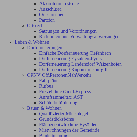
Akkordeon Testseite
Ausschüsse
Ortssprecher
Parteien
Ortsrecht
Satzungen und Verordnungen
Richtlinien und Verwaltungsanweisungen
Leben & Wohnen
Dorferneuerungen
Einfache Dorferneuerung Tiefenbach
Dorferneuerung Eysölden-Pyras
Dorferneuerung Landersdorf-Waizenhofen
Dorferneuerung Ruppmannsburg II
ÖPNV Öff.PersonenNahVerkehr
Fahrpläne
Rufbus
Freizeitlinie Gredl-Express
Anrufsammeltaxi AST
Schülerbeförderung
Bauen & Wohnen
Qualifizierter Mietspiegel
Grundstücksbörse
Flächenentwicklung Eysölden
Mietwohnungen der Gemeinde
Bauleitplanung