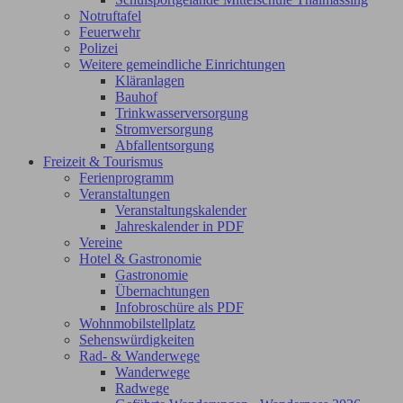
Notruftafel
Feuerwehr
Polizei
Weitere gemeindliche Einrichtungen
Kläranlagen
Bauhof
Trinkwasserversorgung
Stromversorgung
Abfallentsorgung
Freizeit & Tourismus
Ferienprogramm
Veranstaltungen
Veranstaltungskalender
Jahreskalender in PDF
Vereine
Hotel & Gastronomie
Gastronomie
Übernachtungen
Infobroschüre als PDF
Wohnmobilstellplatz
Sehenswürdigkeiten
Rad- & Wanderwege
Wanderwege
Radwege