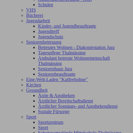
Schulen
VHS
Bücherei
Jugendarbeit
Kinder- und Jugendbeauftragte
Jugendtreff
Jugendschutz
Seniorenbetreuung
Betreutes Wohnen - Diakoniestation Jura
Tagespflege Thalmässing
Ambulant betreute Wohngemeinschaft
Thalmässing
Seniorenhaus Jura
Seniorenbeauftragte
Eine-Welt-Laden "Kaffeebohne"
Kirchen
Gesundheit
Ärzte & Apotheken
Ärztlicher Bereitschaftsdienst
Ärztlicher Sonntags- und Apothekendienst
Soziale Fürsorge
Sport
Sportzentrum
Sport
Schulsportgelände Mittelschule Thalmässing