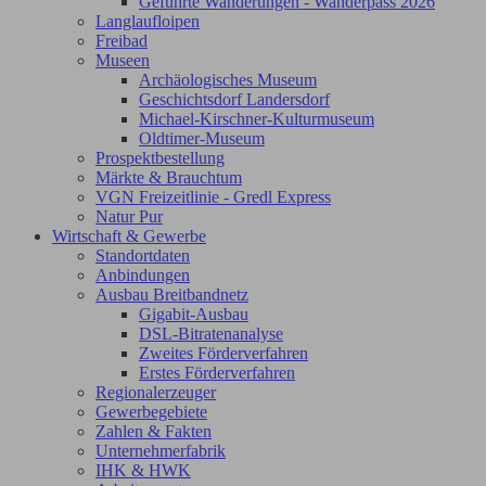
Geführte Wanderungen - Wanderpass 2026
Langlaufloipen
Freibad
Museen
Archäologisches Museum
Geschichtsdorf Landersdorf
Michael-Kirschner-Kulturmuseum
Oldtimer-Museum
Prospektbestellung
Märkte & Brauchtum
VGN Freizeitlinie - Gredl Express
Natur Pur
Wirtschaft & Gewerbe
Standortdaten
Anbindungen
Ausbau Breitbandnetz
Gigabit-Ausbau
DSL-Bitratenanalyse
Zweites Förderverfahren
Erstes Förderverfahren
Regionalerzeuger
Gewerbegebiete
Zahlen & Fakten
Unternehmerfabrik
IHK & HWK