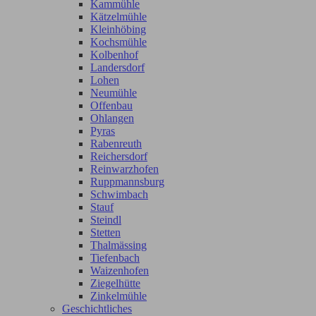
Kammühle
Kätzelmühle
Kleinhöbing
Kochsmühle
Kolbenhof
Landersdorf
Lohen
Neumühle
Offenbau
Ohlangen
Pyras
Rabenreuth
Reichersdorf
Reinwarzhofen
Ruppmannsburg
Schwimbach
Stauf
Steindl
Stetten
Thalmässing
Tiefenbach
Waizenhofen
Ziegelhütte
Zinkelmühle
Geschichtliches