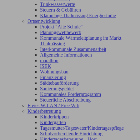
Trinkwasserwerte
Steuern & Gebühren
Kläranlage Thalmässing Energiestudie
Ortsentwicklung
Projekt "Alte Schule"
Planungswettbewerb
Kommunale Wärmeleitplanung im Markt
Thalmässing
Interkommunale Zusammenarbeit
Allgemeine Informationen
marathon
ISEK
Wohnungsbau
Finanzierung
Städtebauförderung
Sanierungsgebiet
Kommunales Förderprogramm
Steuerliche Abschreibung
Freies W-LAN / Free Wifi
Kinderbetreuung
Kinderkrippen
Kindergärten
Tagesmutter/Tagesvater/Kindertagespflege
Schulvorbereitende Einrichtung
Kindertagesbetreuung - Hort