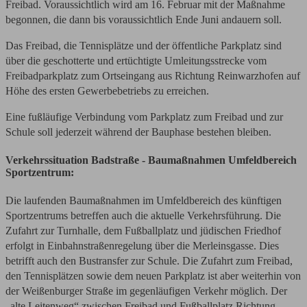
Freibad. Voraussichtlich wird am 16. Februar mit der Maßnahme
begonnen, die dann bis voraussichtlich Ende Juni andauern soll.
Das Freibad, die Tennisplätze und der öffentliche Parkplatz sind
über die geschotterte und ertüchtigte Umleitungsstrecke vom
Freibadparkplatz zum Ortseingang aus Richtung Reinwarzhofen auf
Höhe des ersten Gewerbebetriebs zu erreichen.
Eine fußläufige Verbindung vom Parkplatz zum Freibad und zur
Schule soll jederzeit während der Bauphase bestehen bleiben.
Verkehrssituation Badstraße - Baumaßnahmen Umfeldbereich
Sportzentrum:
Die laufenden Baumaßnahmen im Umfeldbereich des künftigen
Sportzentrums betreffen auch die aktuelle Verkehrsführung. Die
Zufahrt zur Turnhalle, dem Fußballplatz und jüdischen Friedhof
erfolgt in Einbahnstraßenregelung über die Merleinsgasse. Dies
betrifft auch den Bustransfer zur Schule. Die Zufahrt zum Freibad,
den Tennisplätzen sowie dem neuen Parkplatz ist aber weiterhin von
der Weißenburger Straße im gegenläufigen Verkehr möglich. Der
„alte Leitenweg“ zwischen Freibad und Fußballplatz Richtung