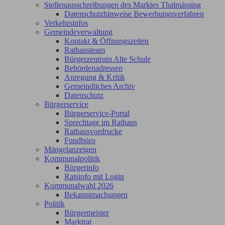
Stellenausschreibungen des Marktes Thalmässing
Datenschutzhinweise Bewerbungsverfahren
Verkehrsinfos
Gemeindeverwaltung
Kontakt & Öffnungszeiten
Rathausteam
Bürgerzentrum Alte Schule
Behördenadressen
Anregung & Kritik
Gemeindliches Archiv
Datenschutz
Bürgerservice
Bürgerservice-Portal
Sprechtage im Rathaus
Rathausvordrucke
Fundbüro
Mängelanzeigen
Kommunalpolitik
Bürgerinfo
Ratsinfo mit Login
Kommunalwahl 2026
Bekanntmachungen
Politik
Bürgermeister
Marktrat