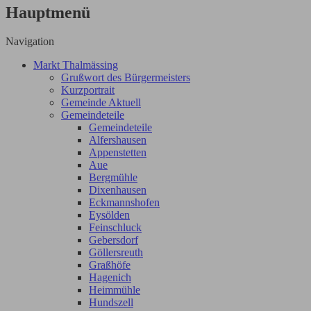
Hauptmenü
Navigation
Markt Thalmässing
Grußwort des Bürgermeisters
Kurzportrait
Gemeinde Aktuell
Gemeindeteile
Gemeindeteile
Alfershausen
Appenstetten
Aue
Bergmühle
Dixenhausen
Eckmannshofen
Eysölden
Feinschluck
Gebersdorf
Göllersreuth
Graßhöfe
Hagenich
Heimmühle
Hundszell