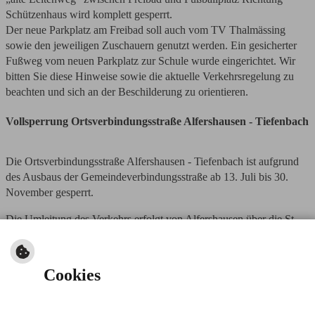
Schützenhaus wird komplett gesperrt.
Der neue Parkplatz am Freibad soll auch vom TV Thalmässing
sowie den jeweiligen Zuschauern genutzt werden. Ein gesicherter
Fußweg vom neuen Parkplatz zur Schule wurde eingerichtet. Wir
bitten Sie diese Hinweise sowie die aktuelle Verkehrsregelung zu
beachten und sich an der Beschilderung zu orientieren.
Vollsperrung Ortsverbindungsstraße Alfershausen - Tiefenbach
Die Ortsverbindungsstraße Alfershausen - Tiefenbach ist aufgrund
des Ausbaus der Gemeindeverbindungsstraße ab 13. Juli bis 30.
November gesperrt.
Die Umleitung des Verkehrs erfolgt von Alfershausen über die St
2225 Richtung Thalmässing, über die Europabrücke zur Kreisstr.
RH 40 nach Stetten - weiter über Stauf nach Eysölden - Kreisstr.
RH 25 über Steindl zur St 2225 (bzw. umgekehrt).
Cookies
Die Umleitungsstraecke als PDf zum Download finden Sie hier: