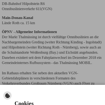
DB-Bahnhof Hilpoltstein R6
Omnibuslinienverkehr 611(VGN)
Main-Donau-Kanal
Lände Roth ca. 15 km
ÖPNV - Allgemeine Informationen
Der Markt Thalmässing ist durch vielfältige Omnibuslinien an die
Nachbargemeinden Greding (weiter Richtung Kinding - Ingolstadt)
und Hilpoltstein (weiter Richtung Roth - Nürnberg), sowie auch an
die Schulstandorte Weißenburg (Bay.) und Eichstätt angebunden.
Daneben existiert seit dem Fahrplanwechsel im Dezember 2018 ein
Gemeindeinternes Rufbussystem - das Thalmässing MOBIL.
Im Rathaus erhalten Sie neben den aktuellen VGN-
Gebietsfahrplänen in verschiedenen Formaten des
Verkehrsverbundes Großraum Nürnberg (VGN) auch Flyer zu
besonderen Angeboten. Bei Fragen, Anregungen oder Kritik stehen
Ihnen die Mitarbeiter im Rathaus Thalmässing unter Tel. 09173/909-
22 bzw. beim Landratsamt Roth unter Tel. 09171/811-302 gerne zur
Cookies
Verfügung.