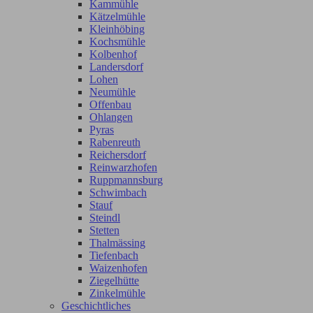
Kammühle
Kätzelmühle
Kleinhöbing
Kochsmühle
Kolbenhof
Landersdorf
Lohen
Neumühle
Offenbau
Ohlangen
Pyras
Rabenreuth
Reichersdorf
Reinwarzhofen
Ruppmannsburg
Schwimbach
Stauf
Steindl
Stetten
Thalmässing
Tiefenbach
Waizenhofen
Ziegelhütte
Zinkelmühle
Geschichtliches