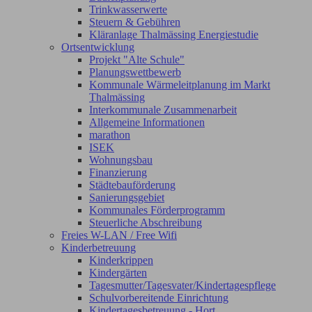
Trinkwasserwerte
Steuern & Gebühren
Kläranlage Thalmässing Energiestudie
Ortsentwicklung
Projekt "Alte Schule"
Planungswettbewerb
Kommunale Wärmeleitplanung im Markt
Thalmässing
Interkommunale Zusammenarbeit
Allgemeine Informationen
marathon
ISEK
Wohnungsbau
Finanzierung
Städtebauförderung
Sanierungsgebiet
Kommunales Förderprogramm
Steuerliche Abschreibung
Freies W-LAN / Free Wifi
Kinderbetreuung
Kinderkrippen
Kindergärten
Tagesmutter/Tagesvater/Kindertagespflege
Schulvorbereitende Einrichtung
Kindertagesbetreuung - Hort