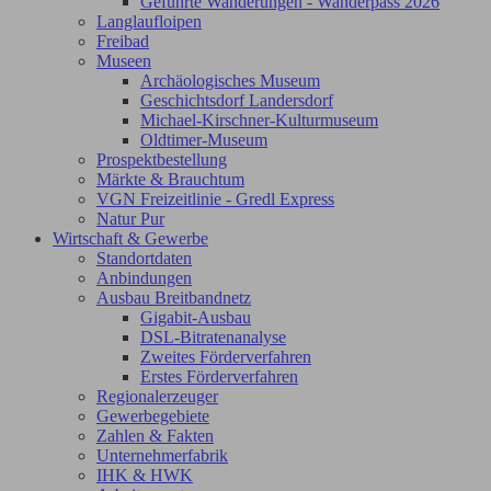
Geführte Wanderungen - Wanderpass 2026
Langlaufloipen
Freibad
Museen
Archäologisches Museum
Geschichtsdorf Landersdorf
Michael-Kirschner-Kulturmuseum
Oldtimer-Museum
Prospektbestellung
Märkte & Brauchtum
VGN Freizeitlinie - Gredl Express
Natur Pur
Wirtschaft & Gewerbe
Standortdaten
Anbindungen
Ausbau Breitbandnetz
Gigabit-Ausbau
DSL-Bitratenanalyse
Zweites Förderverfahren
Erstes Förderverfahren
Regionalerzeuger
Gewerbegebiete
Zahlen & Fakten
Unternehmerfabrik
IHK & HWK