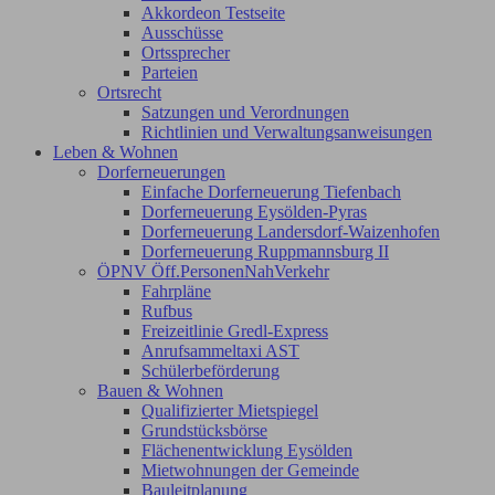
Akkordeon Testseite
Ausschüsse
Ortssprecher
Parteien
Ortsrecht
Satzungen und Verordnungen
Richtlinien und Verwaltungsanweisungen
Leben & Wohnen
Dorferneuerungen
Einfache Dorferneuerung Tiefenbach
Dorferneuerung Eysölden-Pyras
Dorferneuerung Landersdorf-Waizenhofen
Dorferneuerung Ruppmannsburg II
ÖPNV Öff.PersonenNahVerkehr
Fahrpläne
Rufbus
Freizeitlinie Gredl-Express
Anrufsammeltaxi AST
Schülerbeförderung
Bauen & Wohnen
Qualifizierter Mietspiegel
Grundstücksbörse
Flächenentwicklung Eysölden
Mietwohnungen der Gemeinde
Bauleitplanung