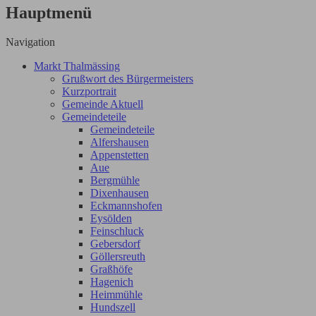
Hauptmenü
Navigation
Markt Thalmässing
Grußwort des Bürgermeisters
Kurzportrait
Gemeinde Aktuell
Gemeindeteile
Gemeindeteile
Alfershausen
Appenstetten
Aue
Bergmühle
Dixenhausen
Eckmannshofen
Eysölden
Feinschluck
Gebersdorf
Göllersreuth
Graßhöfe
Hagenich
Heimmühle
Hundszell