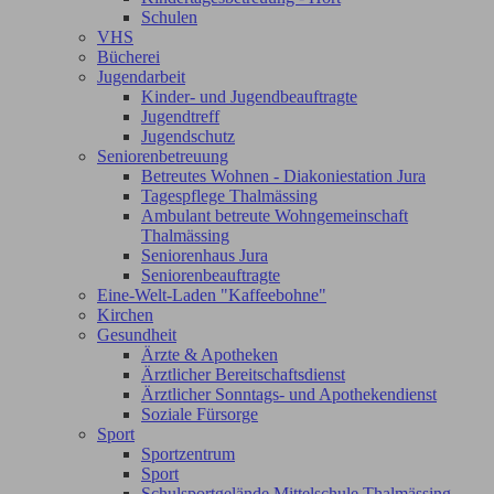
Schulen
VHS
Bücherei
Jugendarbeit
Kinder- und Jugendbeauftragte
Jugendtreff
Jugendschutz
Seniorenbetreuung
Betreutes Wohnen - Diakoniestation Jura
Tagespflege Thalmässing
Ambulant betreute Wohngemeinschaft
Thalmässing
Seniorenhaus Jura
Seniorenbeauftragte
Eine-Welt-Laden "Kaffeebohne"
Kirchen
Gesundheit
Ärzte & Apotheken
Ärztlicher Bereitschaftsdienst
Ärztlicher Sonntags- und Apothekendienst
Soziale Fürsorge
Sport
Sportzentrum
Sport
Schulsportgelände Mittelschule Thalmässing