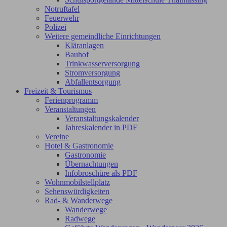
Notruftafel
Feuerwehr
Polizei
Weitere gemeindliche Einrichtungen
Kläranlagen
Bauhof
Trinkwasserversorgung
Stromversorgung
Abfallentsorgung
Freizeit & Tourismus
Ferienprogramm
Veranstaltungen
Veranstaltungskalender
Jahreskalender in PDF
Vereine
Hotel & Gastronomie
Gastronomie
Übernachtungen
Infobroschüre als PDF
Wohnmobilstellplatz
Sehenswürdigkeiten
Rad- & Wanderwege
Wanderwege
Radwege