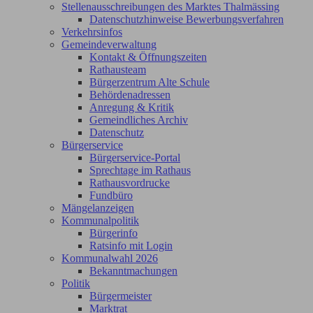
Stellenausschreibungen des Marktes Thalmässing
Datenschutzhinweise Bewerbungsverfahren
Verkehrsinfos
Gemeindeverwaltung
Kontakt & Öffnungszeiten
Rathausteam
Bürgerzentrum Alte Schule
Behördenadressen
Anregung & Kritik
Gemeindliches Archiv
Datenschutz
Bürgerservice
Bürgerservice-Portal
Sprechtage im Rathaus
Rathausvordrucke
Fundbüro
Mängelanzeigen
Kommunalpolitik
Bürgerinfo
Ratsinfo mit Login
Kommunalwahl 2026
Bekanntmachungen
Politik
Bürgermeister
Marktrat