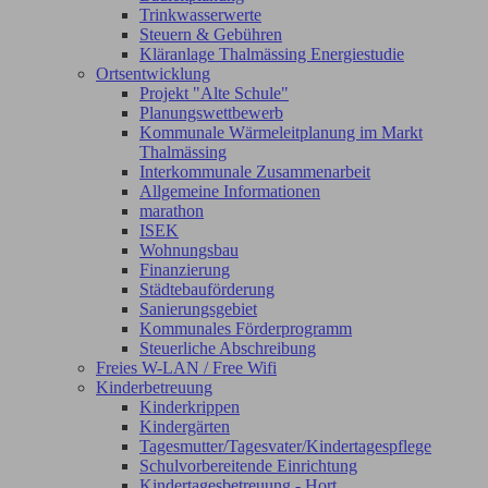
Trinkwasserwerte
Steuern & Gebühren
Kläranlage Thalmässing Energiestudie
Ortsentwicklung
Projekt "Alte Schule"
Planungswettbewerb
Kommunale Wärmeleitplanung im Markt
Thalmässing
Interkommunale Zusammenarbeit
Allgemeine Informationen
marathon
ISEK
Wohnungsbau
Finanzierung
Städtebauförderung
Sanierungsgebiet
Kommunales Förderprogramm
Steuerliche Abschreibung
Freies W-LAN / Free Wifi
Kinderbetreuung
Kinderkrippen
Kindergärten
Tagesmutter/Tagesvater/Kindertagespflege
Schulvorbereitende Einrichtung
Kindertagesbetreuung - Hort