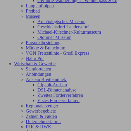
Geführte Wanderungen - Wanderpass 2026
Langlaufloipen
Freibad
Museen
Archäologisches Museum
Geschichtsdorf Landersdorf
Michael-Kirschner-Kulturmuseum
Oldtimer-Museum
Prospektbestellung
Märkte & Brauchtum
VGN Freizeitlinie - Gredl Express
Natur Pur
Wirtschaft & Gewerbe
Standortdaten
Anbindungen
Ausbau Breitbandnetz
Gigabit-Ausbau
DSL-Bitratenanalyse
Zweites Förderverfahren
Erstes Förderverfahren
Regionalerzeuger
Gewerbegebiete
Zahlen & Fakten
Unternehmerfabrik
IHK & HWK