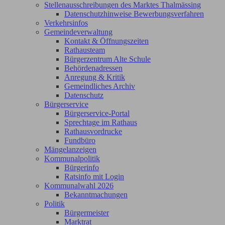
Stellenausschreibungen des Marktes Thalmässing
Datenschutzhinweise Bewerbungsverfahren
Verkehrsinfos
Gemeindeverwaltung
Kontakt & Öffnungszeiten
Rathausteam
Bürgerzentrum Alte Schule
Behördenadressen
Anregung & Kritik
Gemeindliches Archiv
Datenschutz
Bürgerservice
Bürgerservice-Portal
Sprechtage im Rathaus
Rathausvordrucke
Fundbüro
Mängelanzeigen
Kommunalpolitik
Bürgerinfo
Ratsinfo mit Login
Kommunalwahl 2026
Bekanntmachungen
Politik
Bürgermeister
Marktrat