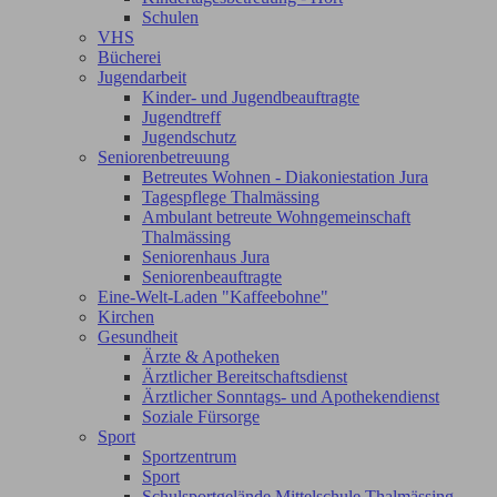
Schulen
VHS
Bücherei
Jugendarbeit
Kinder- und Jugendbeauftragte
Jugendtreff
Jugendschutz
Seniorenbetreuung
Betreutes Wohnen - Diakoniestation Jura
Tagespflege Thalmässing
Ambulant betreute Wohngemeinschaft
Thalmässing
Seniorenhaus Jura
Seniorenbeauftragte
Eine-Welt-Laden "Kaffeebohne"
Kirchen
Gesundheit
Ärzte & Apotheken
Ärztlicher Bereitschaftsdienst
Ärztlicher Sonntags- und Apothekendienst
Soziale Fürsorge
Sport
Sportzentrum
Sport
Schulsportgelände Mittelschule Thalmässing