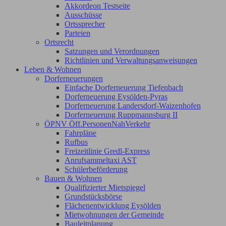
Akkordeon Testseite
Ausschüsse
Ortssprecher
Parteien
Ortsrecht
Satzungen und Verordnungen
Richtlinien und Verwaltungsanweisungen
Leben & Wohnen
Dorferneuerungen
Einfache Dorferneuerung Tiefenbach
Dorferneuerung Eysölden-Pyras
Dorferneuerung Landersdorf-Waizenhofen
Dorferneuerung Ruppmannsburg II
ÖPNV Öff.PersonenNahVerkehr
Fahrpläne
Rufbus
Freizeitlinie Gredl-Express
Anrufsammeltaxi AST
Schülerbeförderung
Bauen & Wohnen
Qualifizierter Mietspiegel
Grundstücksbörse
Flächenentwicklung Eysölden
Mietwohnungen der Gemeinde
Bauleitplanung