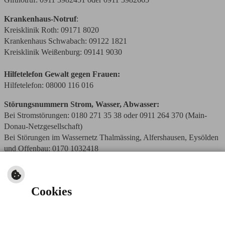
Krankenhaus-Notruf
:
Kreisklinik Roth: 09171 8020
Krankenhaus Schwabach: 09122 1821
Kreisklinik Weißenburg: 09141 9030
Hilfetelefon Gewalt gegen Frauen:
Hilfetelefon: 08000 116 016
Störungsnummern Strom, Wasser, Abwasser:
Bei Stromstörungen: 0180 271 35 38 oder 0911 264 370 (Main-
Donau-Netzgesellschaft)
Bei Störungen im Wassernetz Thalmässing, Alfershausen, Eysölden
und Offenbau: 0170 1032418
Bei Störungen im Wassernetz des Zweckverbands Jura-
Schwarzach-Thalach-Gruppe: 08463 9690
Bei Störungen im Abwasserbereich: 0151 22 77 24 88
Cookies
Tierärzlicher Notdienst:
An Wochenenden und Feiertagen:
https://tierarztnotdiesnt-
mittelfranken.de