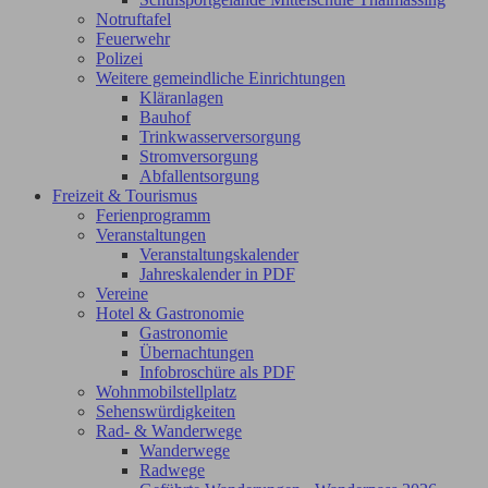
Notruftafel
Feuerwehr
Polizei
Weitere gemeindliche Einrichtungen
Kläranlagen
Bauhof
Trinkwasserversorgung
Stromversorgung
Abfallentsorgung
Freizeit & Tourismus
Ferienprogramm
Veranstaltungen
Veranstaltungskalender
Jahreskalender in PDF
Vereine
Hotel & Gastronomie
Gastronomie
Übernachtungen
Infobroschüre als PDF
Wohnmobilstellplatz
Sehenswürdigkeiten
Rad- & Wanderwege
Wanderwege
Radwege