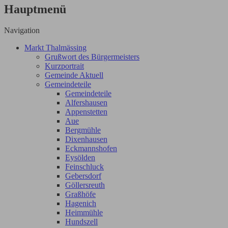
Hauptmenü
Navigation
Markt Thalmässing
Grußwort des Bürgermeisters
Kurzportrait
Gemeinde Aktuell
Gemeindeteile
Gemeindeteile
Alfershausen
Appenstetten
Aue
Bergmühle
Dixenhausen
Eckmannshofen
Eysölden
Feinschluck
Gebersdorf
Göllersreuth
Graßhöfe
Hagenich
Heimmühle
Hundszell