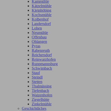
Kammühle
Kätzelmühle
Kleinhöbing
Kochsmühle
Kolbenhof
Landersdorf
Lohen
Neumühle
Offenbau
Ohlangen
Pyras
Rabenreuth
Reichersdorf
Reinwarzhofen
Ruppmannsburg
Schwimbach
Stauf
Steindl
Stetten
Thalmässing
Tiefenbach
Waizenhofen
Ziegelhütte
Zinkelmühle
Geschichtliches