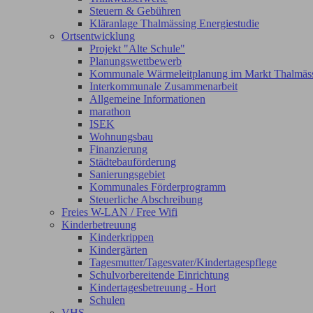
Steuern & Gebühren
Kläranlage Thalmässing Energiestudie
Ortsentwicklung
Projekt "Alte Schule"
Planungswettbewerb
Kommunale Wärmeleitplanung im Markt Thalmäs
Interkommunale Zusammenarbeit
Allgemeine Informationen
marathon
ISEK
Wohnungsbau
Finanzierung
Städtebauförderung
Sanierungsgebiet
Kommunales Förderprogramm
Steuerliche Abschreibung
Freies W-LAN / Free Wifi
Kinderbetreuung
Kinderkrippen
Kindergärten
Tagesmutter/Tagesvater/Kindertagespflege
Schulvorbereitende Einrichtung
Kindertagesbetreuung - Hort
Schulen
VHS