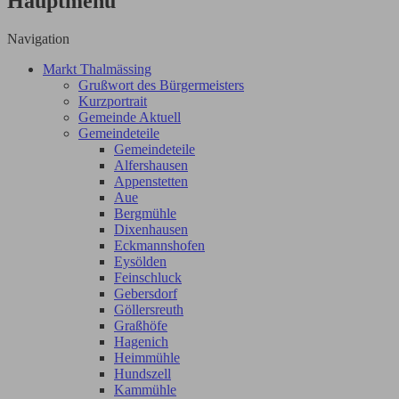
Hauptmenü
Navigation
Markt Thalmässing
Grußwort des Bürgermeisters
Kurzportrait
Gemeinde Aktuell
Gemeindeteile
Gemeindeteile
Alfershausen
Appenstetten
Aue
Bergmühle
Dixenhausen
Eckmannshofen
Eysölden
Feinschluck
Gebersdorf
Göllersreuth
Graßhöfe
Hagenich
Heimmühle
Hundszell
Kammühle