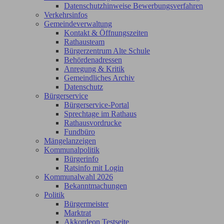
Datenschutzhinweise Bewerbungsverfahren
Verkehrsinfos
Gemeindeverwaltung
Kontakt & Öffnungszeiten
Rathausteam
Bürgerzentrum Alte Schule
Behördenadressen
Anregung & Kritik
Gemeindliches Archiv
Datenschutz
Bürgerservice
Bürgerservice-Portal
Sprechtage im Rathaus
Rathausvordrucke
Fundbüro
Mängelanzeigen
Kommunalpolitik
Bürgerinfo
Ratsinfo mit Login
Kommunalwahl 2026
Bekanntmachungen
Politik
Bürgermeister
Marktrat
Akkordeon Testseite