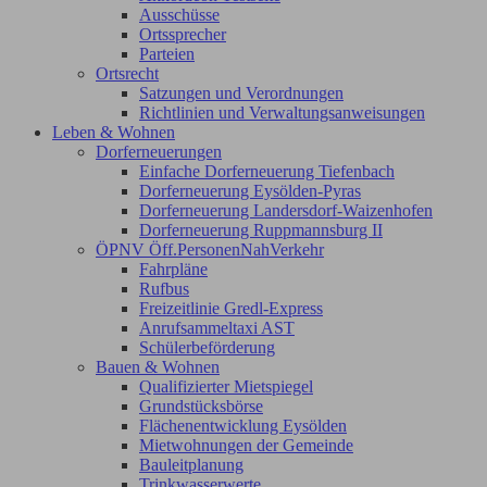
Ausschüsse
Ortssprecher
Parteien
Ortsrecht
Satzungen und Verordnungen
Richtlinien und Verwaltungsanweisungen
Leben & Wohnen
Dorferneuerungen
Einfache Dorferneuerung Tiefenbach
Dorferneuerung Eysölden-Pyras
Dorferneuerung Landersdorf-Waizenhofen
Dorferneuerung Ruppmannsburg II
ÖPNV Öff.PersonenNahVerkehr
Fahrpläne
Rufbus
Freizeitlinie Gredl-Express
Anrufsammeltaxi AST
Schülerbeförderung
Bauen & Wohnen
Qualifizierter Mietspiegel
Grundstücksbörse
Flächenentwicklung Eysölden
Mietwohnungen der Gemeinde
Bauleitplanung
Trinkwasserwerte