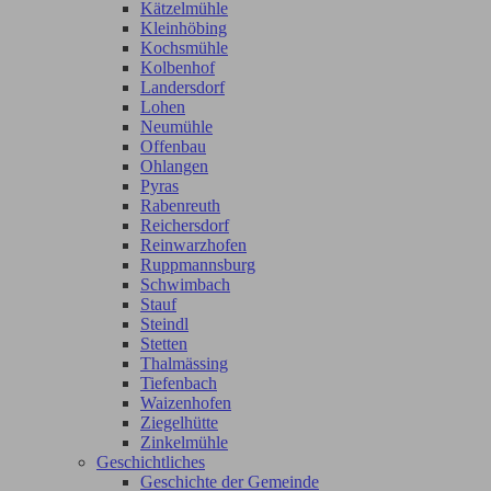
Kätzelmühle
Kleinhöbing
Kochsmühle
Kolbenhof
Landersdorf
Lohen
Neumühle
Offenbau
Ohlangen
Pyras
Rabenreuth
Reichersdorf
Reinwarzhofen
Ruppmannsburg
Schwimbach
Stauf
Steindl
Stetten
Thalmässing
Tiefenbach
Waizenhofen
Ziegelhütte
Zinkelmühle
Geschichtliches
Geschichte der Gemeinde