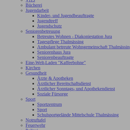
Bücherei
Jugendarbeit
Kinder- und Jugendbeauftragte
Jugendtreff
Jugendschutz
Seniorenbetreuung
Betreutes Wohnen - Diakoniestation Jura
Tagespflege Thalmässing
Ambulant betreute Wohngemeinschaft Thalmässin
Seniorenhaus Jura
Seniorenbeauftragte
Eine-Welt-Laden "Kaffeebohne"
Kirchen
Gesundheit
Ärzte & Apotheken
Ärztlicher Bereitschaftsdienst
Ärztlicher Sonntags- und Apothekendienst
Soziale Fürsorge
Sport
Sportzentrum
Sport
Schulsportgelände Mittelschule Thalmässing
Notruftafel
Feuerwehr