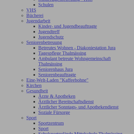
Schulen
VHS
Bücherei
Jugendarbeit
Kinder- und Jugendbeauftragte
Jugendtreff
Jugendschutz
Seniorenbetreuung
Betreutes Wohnen - Diakoniestation Jura
Tagespflege Thalmässing
Ambulant betreute Wohngemeinschaft
Thalmässing
Seniorenhaus Jura
Seniorenbeauftragte
Eine-Welt-Laden "Kaffeebohne"
Kirchen
Gesundheit
Ärzte & Apotheken
Ärztlicher Bereitschaftsdienst
Ärztlicher Sonntags- und Apothekendienst
Soziale Fürsorge
Sport
Sportzentrum
Sport
Schulsportgelände Mittelschule Thalmässing