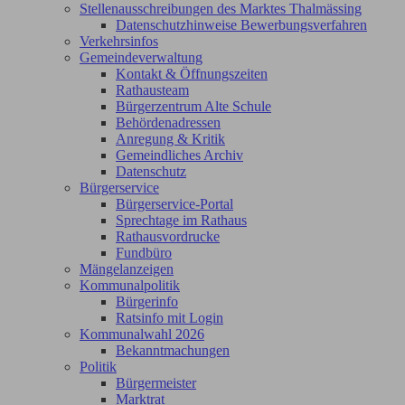
Stellenausschreibungen des Marktes Thalmässing
Datenschutzhinweise Bewerbungsverfahren
Verkehrsinfos
Gemeindeverwaltung
Kontakt & Öffnungszeiten
Rathausteam
Bürgerzentrum Alte Schule
Behördenadressen
Anregung & Kritik
Gemeindliches Archiv
Datenschutz
Bürgerservice
Bürgerservice-Portal
Sprechtage im Rathaus
Rathausvordrucke
Fundbüro
Mängelanzeigen
Kommunalpolitik
Bürgerinfo
Ratsinfo mit Login
Kommunalwahl 2026
Bekanntmachungen
Politik
Bürgermeister
Marktrat