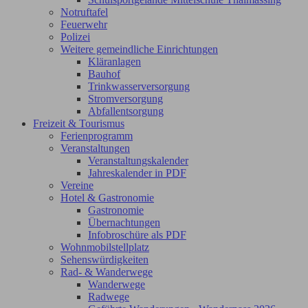
Notruftafel
Feuerwehr
Polizei
Weitere gemeindliche Einrichtungen
Kläranlagen
Bauhof
Trinkwasserversorgung
Stromversorgung
Abfallentsorgung
Freizeit & Tourismus
Ferienprogramm
Veranstaltungen
Veranstaltungskalender
Jahreskalender in PDF
Vereine
Hotel & Gastronomie
Gastronomie
Übernachtungen
Infobroschüre als PDF
Wohnmobilstellplatz
Sehenswürdigkeiten
Rad- & Wanderwege
Wanderwege
Radwege