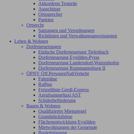
Akkordeon Testseite
Ausschüsse
Ortssprecher
Parteien
Ortsrecht
Satzungen und Verordnungen
Richtlinien und Verwaltungsanweisungen
Leben & Wohnen
Dorferneuerungen
Einfache Dorferneuerung Tiefenbach
Dorferneuerung Eysölden-Pyras
Dorferneuerung Landersdorf-Waizenhofen
Dorferneuerung Ruppmannsburg II
ÖPNV Öff.PersonenNahVerkehr
Fahrpläne
Rufbus
Freizeitlinie Gredl-Express
Anrufsammeltaxi AST
Schülerbeförderung
Bauen & Wohnen
Qualifizierter Mietspiegel
Grundstücksbörse
Flächenentwicklung Eysölden
Mietwohnungen der Gemeinde
Bauleitplanung