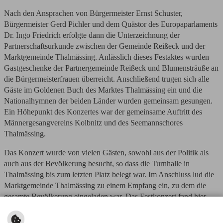
Nach den Ansprachen von Bürgermeister Ernst Schuster,
Bürgermeister Gerd Pichler und dem Quästor des Europaparlaments
Dr. Ingo Friedrich erfolgte dann die Unterzeichnung der
Partnerschaftsurkunde zwischen der Gemeinde Reißeck und der
Marktgemeinde Thalmässing. Anlässlich dieses Festaktes wurden
Gastgeschenke der Partnergemeinde Reißeck und Blumensträuße an
die Bürgermeisterfrauen überreicht. Anschließend trugen sich alle
Gäste im Goldenen Buch des Marktes Thalmässing ein und die
Nationalhymnen der beiden Länder wurden gemeinsam gesungen.
Ein Höhepunkt des Konzertes war der gemeinsame Auftritt des
Männergesangvereins Kolbnitz und des Seemannschores
Thalmässing.
Das Konzert wurde von vielen Gästen, sowohl aus der Politik als
auch aus der Bevölkerung besucht, so dass die Turnhalle in
Thalmässing bis zum letzten Platz belegt war. Im Anschluss lud die
Marktgemeinde Thalmässing zu einem Empfang ein, zu dem die
gesamte Bevölkerung eingeladen war. Das Festkonzert fand hier
einen schönen Ausklang bis spät in die Nacht hinein.