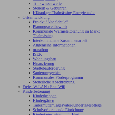
Trinkwasserwerte
Steuern & Gebühren
Kläranlage Thalmässing Energiestudie
Ortsentwicklung
Projekt "Alte Schule"
Planungswettbewerb
Kommunale Wärmeleitplanung im Markt
Thalmässing
Interkommunale Zusammenarbeit
Allgemeine Informationen
marathon
ISEK
Wohnungsbau
Finanzierung
Städtebauförderung
Sanierungsgebiet
Kommunales Förderprogramm
Steuerliche Abschreibung
Freies W-LAN / Free Wifi
Kinderbetreuung
Kinderkrippen
Kindergärten
Tagesmutter/Tagesvater/Kindertagespflege
Schulvorbereitende Einrichtung
Kindertagesbetreuung - Hort