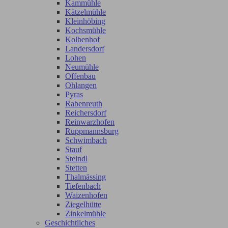
Kammühle
Kätzelmühle
Kleinhöbing
Kochsmühle
Kolbenhof
Landersdorf
Lohen
Neumühle
Offenbau
Ohlangen
Pyras
Rabenreuth
Reichersdorf
Reinwarzhofen
Ruppmannsburg
Schwimbach
Stauf
Steindl
Stetten
Thalmässing
Tiefenbach
Waizenhofen
Ziegelhütte
Zinkelmühle
Geschichtliches