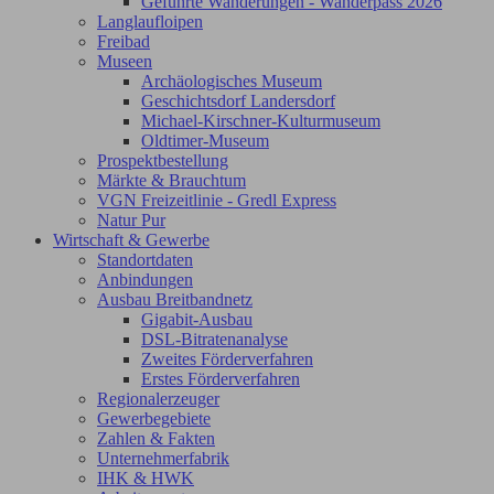
Geführte Wanderungen - Wanderpass 2026
Langlaufloipen
Freibad
Museen
Archäologisches Museum
Geschichtsdorf Landersdorf
Michael-Kirschner-Kulturmuseum
Oldtimer-Museum
Prospektbestellung
Märkte & Brauchtum
VGN Freizeitlinie - Gredl Express
Natur Pur
Wirtschaft & Gewerbe
Standortdaten
Anbindungen
Ausbau Breitbandnetz
Gigabit-Ausbau
DSL-Bitratenanalyse
Zweites Förderverfahren
Erstes Förderverfahren
Regionalerzeuger
Gewerbegebiete
Zahlen & Fakten
Unternehmerfabrik
IHK & HWK