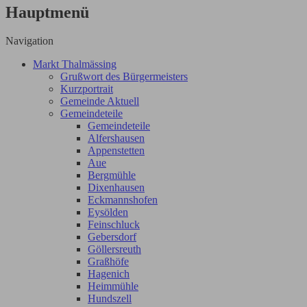
Hauptmenü
Navigation
Markt Thalmässing
Grußwort des Bürgermeisters
Kurzportrait
Gemeinde Aktuell
Gemeindeteile
Gemeindeteile
Alfershausen
Appenstetten
Aue
Bergmühle
Dixenhausen
Eckmannshofen
Eysölden
Feinschluck
Gebersdorf
Göllersreuth
Graßhöfe
Hagenich
Heimmühle
Hundszell