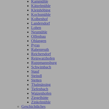
Kammühle
Kätzelmühle
Kleinhöbing
Kochsmühle
Kolbenhof
Landersdorf
Lohen
Neumühle
Offenbau
Ohlangen
Pyras
Rabenreuth
Reichersdorf
Reinwarzhofen
Ruppmannsburg
Schwimbach
Stauf
Steindl
Stetten
Thalmässing
Tiefenbach
Waizenhofen
Ziegelhütte
Zinkelmühle
Geschichtliches