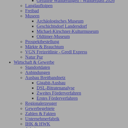
Geführte Wanderungen - Wanderpass 2026
Langlaufloipen
Freibad
Museen
Archäologisches Museum
Geschichtsdorf Landersdorf
Michael-Kirschner-Kulturmuseum
Oldtimer-Museum
Prospektbestellung
Märkte & Brauchtum
VGN Freizeitlinie - Gredl Express
Natur Pur
Wirtschaft & Gewerbe
Standortdaten
Anbindungen
Ausbau Breitbandnetz
Gigabit-Ausbau
DSL-Bitratenanalyse
Zweites Förderverfahren
Erstes Förderverfahren
Regionalerzeuger
Gewerbegebiete
Zahlen & Fakten
Unternehmerfabrik
IHK & HWK