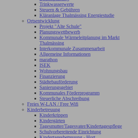
Trinkwasserwerte
Steuern & Gebühren
Kläranlage Thalmässing Energiestudie
Ortsentwicklung
Projekt "Alte Schule"
Planungswettbewerb
Kommunale Wärmeleitplanung im Markt
Thalmässing
Interkommunale Zusammenarbeit
Allgemeine Informationen
marathon
ISEK
Wohnungsbau
Finanzierung
Städtebauförderung
Sanierungsgebiet
Kommunales Förderprogramm
Steuerliche Abschreibung
Freies W-LAN / Free Wifi
Kinderbetreuung
Kinderkrippen
Kindergärten
Tagesmutter/Tagesvater/Kindertagespflege
Schulvorbereitende Einrichtung
Kindertagesbetreuung - Hort