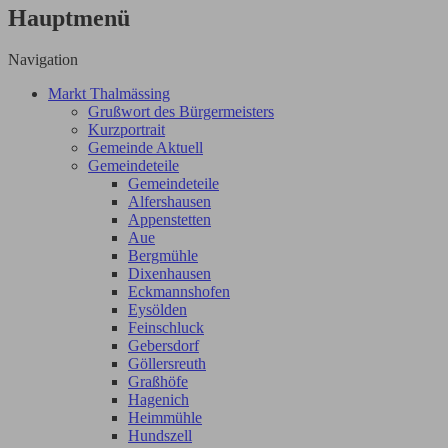
Hauptmenü
Navigation
Markt Thalmässing
Grußwort des Bürgermeisters
Kurzportrait
Gemeinde Aktuell
Gemeindeteile
Gemeindeteile
Alfershausen
Appenstetten
Aue
Bergmühle
Dixenhausen
Eckmannshofen
Eysölden
Feinschluck
Gebersdorf
Göllersreuth
Graßhöfe
Hagenich
Heimmühle
Hundszell