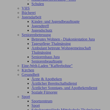
Schulen
VHS
Bücherei
Jugendarbeit
Kinder- und Jugendbeauftragte
Jugendtreff
Jugendschutz
Seniorenbetreuung
Betreutes Wohnen - Diakoniestation Jura
Tagespflege Thalmässing
Ambulant betreute Wohngemeinschaft
Thalmässing
Seniorenhaus Jura
Seniorenbeauftragte
Eine-Welt-Laden "Kaffeebohne"
Kirchen
Gesundheit
Ärzte & Apotheken
Ärztlicher Bereitschaftsdienst
Ärztlicher Sonntags- und Apothekendienst
Soziale Fürsorge
Sport
Sportzentrum
Sport
Schulsportgelände Mittelschule Thalmässing