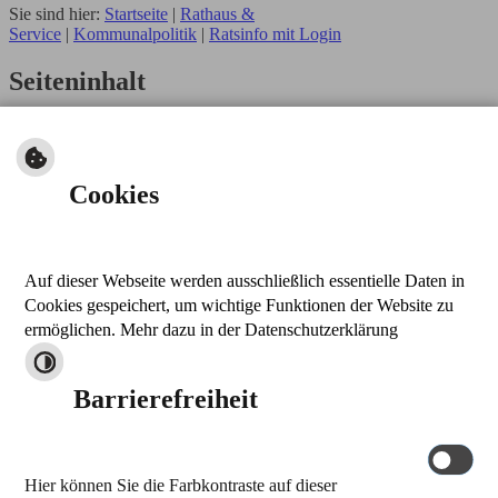
Sie sind hier:
Startseite
|
Rathaus &
Service
|
Kommunalpolitik
|
Ratsinfo mit Login
Seiteninhalt
Ratsinfo mit Login
Ratsinformationssytem
Cookies
Das Ratsinformationssystem für Mitglieder des Marktgemeinderates.
Link zum Ratsinfo für Mitglieder des Marktgemeinderates
Auf dieser Webseite werden ausschließlich essentielle Daten in
nach oben
Cookies gespeichert, um wichtige Funktionen der Website zu
drucken
ermöglichen. Mehr dazu in der Datenschutzerklärung
Kontakt
Barrierefreiheit
Markt Thalmässing
Stettener Straße 26
91177 Thalmässing
Hier können Sie die Farbkontraste auf dieser
Tel.: 09173 909-0