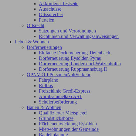
Akkordeon Testseite
Ausschüsse
Ortssprecher
Parteien
Ortsrecht
Satzungen und Verordnungen
Richtlinien und Verwaltungsanweisungen
Leben & Wohnen
Dorferneuerungen
Einfache Dorferneuerung Tiefenbach
Dorferneuerung Eysölden-Pyras
Dorferneuerung Landersdorf-Waizenhofen
Dorferneuerung Ruppmannsburg II
ÖPNV Öff.PersonenNahVerkehr
Fahrpläne
Rufbus
Freizeitlinie Gredl-Express
Anrufsammeltaxi AST
Schülerbeförderung
Bauen & Wohnen
Qualifizierter Mietspiegel
Grundstücksbörse
Flächenentwicklung Eysölden
Mietwohnungen der Gemeinde
Bauleitplanung