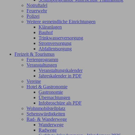
Notruftafel
Feuerwehr
Polizei
Weitere gemeindliche Einrichtungen
Kläranlagen
Bauhof
Trinkwasserversorgung
Stromversorgung
Abfallentsorgung
Freizeit & Tourismus
Ferienprogramm
Veranstaltungen
Veranstaltungskalender
Jahreskalender in PDF
Vereine
Hotel & Gastronomie
Gastronomie
Übernachtungen
Infobroschüre als PDF
Wohnmobilstellplatz
Sehenswürdigkeiten
Rad- & Wanderwege
Wanderwege
Radwege