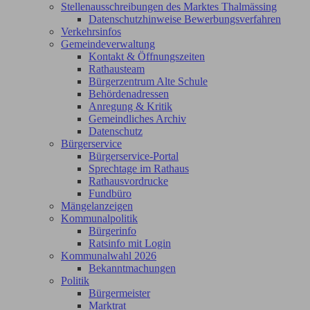
Stellenausschreibungen des Marktes Thalmässing
Datenschutzhinweise Bewerbungsverfahren
Verkehrsinfos
Gemeindeverwaltung
Kontakt & Öffnungszeiten
Rathausteam
Bürgerzentrum Alte Schule
Behördenadressen
Anregung & Kritik
Gemeindliches Archiv
Datenschutz
Bürgerservice
Bürgerservice-Portal
Sprechtage im Rathaus
Rathausvordrucke
Fundbüro
Mängelanzeigen
Kommunalpolitik
Bürgerinfo
Ratsinfo mit Login
Kommunalwahl 2026
Bekanntmachungen
Politik
Bürgermeister
Marktrat