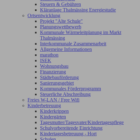
Steuern & Gebühren
Kläranlage Thalmässing Energiestudie
Ortsentwicklung
Projekt "Alte Schule"
Planungswettbewerb
Kommunale Wärmeleitplanung im Markt
Thalmässing
Interkommunale Zusammenarbeit
Allgemeine Informationen
marathon
ISEK
Wohnungsbau
Finanzierung
Städtebauförderung
Sanierungsgebiet
Kommunales Förderprogramm
Steuerliche Abschreibung
Freies W-LAN / Free Wifi
Kinderbetreuung
Kinderkrippen
Kindergärten
Tagesmutter/Tagesvater/Kindertagespflege
Schulvorbereitende Einrichtung
Kindertagesbetreuung - Hort
Schulen