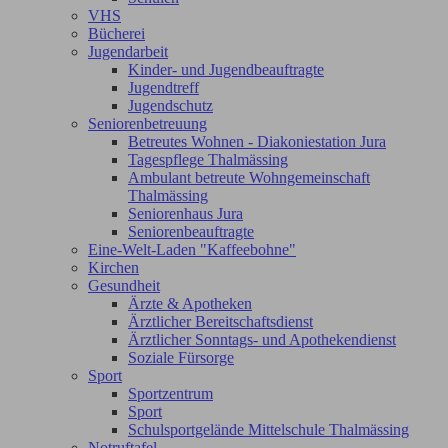
VHS
Bücherei
Jugendarbeit
Kinder- und Jugendbeauftragte
Jugendtreff
Jugendschutz
Seniorenbetreuung
Betreutes Wohnen - Diakoniestation Jura
Tagespflege Thalmässing
Ambulant betreute Wohngemeinschaft
Thalmässing
Seniorenhaus Jura
Seniorenbeauftragte
Eine-Welt-Laden "Kaffeebohne"
Kirchen
Gesundheit
Ärzte & Apotheken
Ärztlicher Bereitschaftsdienst
Ärztlicher Sonntags- und Apothekendienst
Soziale Fürsorge
Sport
Sportzentrum
Sport
Schulsportgelände Mittelschule Thalmässing
Notruftafel