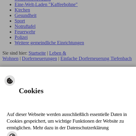
Eine-Welt-Laden "Kaffeebohne"
Kirchen
Gesundheit
Sport
Notruftafel
Feuerwehr
Polizei
Weitere gemeindliche Einrichtungen
Sie sind hier:
Startseite
|
Leben &
Wohnen
|
Dorferneuerungen
|
Einfache Dorferneuerung Tiefenbach
Seiteninhalt
Einfache Dorferneuerung Tiefenbach
Cookies
Einfache Dorferneuerung Tiefenbach
251008_Tiefenbach VE 9.1.1 Pflaster wilder Verband.pdf
Auf dieser Webseite werden ausschließlich essentielle Daten in
nach oben
Cookies gespeichert, um wichtige Funktionen der Website zu
drucken
ermöglichen. Mehr dazu in der Datenschutzerklärung
Kontakt