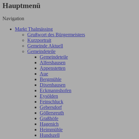
Hauptmenü
Navigation
Markt Thalmässing
Grußwort des Bürgermeisters
Kurzportrait
Gemeinde Aktuell
Gemeindeteile
Gemeindeteile
Alfershausen
Appenstetten
Aue
Bergmühle
Dixenhausen
Eckmannshofen
Eysölden
Feinschluck
Gebersdorf
Göllersreuth
Graßhöfe
Hagenich
Heimmühle
Hundszell