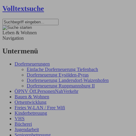
Volltextsuche
Leben & Wohnen
Navigation
Untermenü
Dorferneuerungen
Einfache Dorferneuerung Tiefenbach
Dorferneuerung Eysölden-Pyras
Dorferneuerung Landersdorf-Waizenhofen
Dorferneuerung Ruppmannsburg II
ÖPNV Öff.PersonenNahVerkehr
Bauen & Wohnen
Ortsentwicklung
Freies W-LAN / Free Wifi
Kinderbetreuung
VHS
Bücherei
Jugendarbeit
Seniorenbetreuung