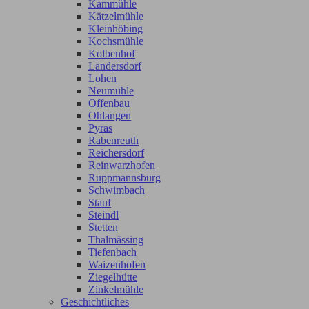
Kammühle
Kätzelmühle
Kleinhöbing
Kochsmühle
Kolbenhof
Landersdorf
Lohen
Neumühle
Offenbau
Ohlangen
Pyras
Rabenreuth
Reichersdorf
Reinwarzhofen
Ruppmannsburg
Schwimbach
Stauf
Steindl
Stetten
Thalmässing
Tiefenbach
Waizenhofen
Ziegelhütte
Zinkelmühle
Geschichtliches