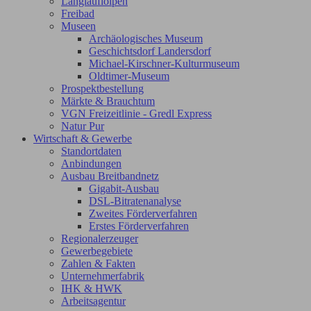
Langlaufloipen
Freibad
Museen
Archäologisches Museum
Geschichtsdorf Landersdorf
Michael-Kirschner-Kulturmuseum
Oldtimer-Museum
Prospektbestellung
Märkte & Brauchtum
VGN Freizeitlinie - Gredl Express
Natur Pur
Wirtschaft & Gewerbe
Standortdaten
Anbindungen
Ausbau Breitbandnetz
Gigabit-Ausbau
DSL-Bitratenanalyse
Zweites Förderverfahren
Erstes Förderverfahren
Regionalerzeuger
Gewerbegebiete
Zahlen & Fakten
Unternehmerfabrik
IHK & HWK
Arbeitsagentur