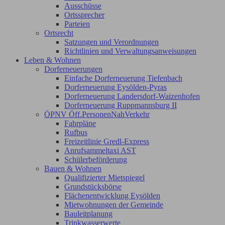
Ausschüsse
Ortssprecher
Parteien
Ortsrecht
Satzungen und Verordnungen
Richtlinien und Verwaltungsanweisungen
Leben & Wohnen
Dorferneuerungen
Einfache Dorferneuerung Tiefenbach
Dorferneuerung Eysölden-Pyras
Dorferneuerung Landersdorf-Waizenhofen
Dorferneuerung Ruppmannsburg II
ÖPNV Öff.PersonenNahVerkehr
Fahrpläne
Rufbus
Freizeitlinie Gredl-Express
Anrufsammeltaxi AST
Schülerbeförderung
Bauen & Wohnen
Qualifizierter Mietspiegel
Grundstücksbörse
Flächenentwicklung Eysölden
Mietwohnungen der Gemeinde
Bauleitplanung
Trinkwasserwerte