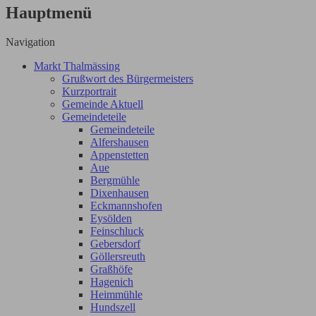
Hauptmenü
Navigation
Markt Thalmässing
Grußwort des Bürgermeisters
Kurzportrait
Gemeinde Aktuell
Gemeindeteile
Gemeindeteile
Alfershausen
Appenstetten
Aue
Bergmühle
Dixenhausen
Eckmannshofen
Eysölden
Feinschluck
Gebersdorf
Göllersreuth
Graßhöfe
Hagenich
Heimmühle
Hundszell