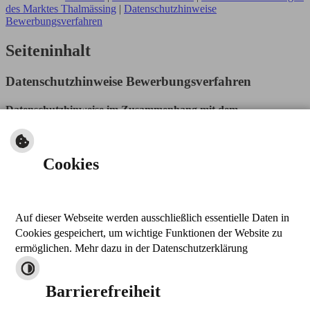
des Marktes Thalmässing
|
Datenschutzhinweise
Bewerbungsverfahren
Seiteninhalt
Datenschutzhinweise Bewerbungsverfahren
Datenschutzhinweise im Zusammenhang mit dem
Bewerbungsverfahren
Nachfolgend können Sie die Datenschutzhinweise, die das
Cookies
Bewerbungsverfahren betreffen, herunterladen:
Datenschutzhinweise im Zusammenhang mit dem
Bewerbungsverfahren
Auf dieser Webseite werden ausschließlich essentielle Daten in
nach oben
Cookies gespeichert, um wichtige Funktionen der Website zu
drucken
ermöglichen. Mehr dazu in der Datenschutzerklärung
Kontakt
Barrierefreiheit
Markt Thalmässing
Stettener Straße 26