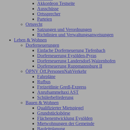
Akkordeon Testseite
Ausschüsse
Ortssprecher
Parteien
Ortsrecht
Satzungen und Verordnungen
Richtlinien und Verwaltungsanweisungen
Leben & Wohnen
Dorferneuerungen
Einfache Dorferneuerung Tiefenbach
Dorferneuerung Eysölden-Pyras
Dorferneuerung Landersdorf-Waizenhofen
Dorferneuerung Ruppmannsburg II
ÖPNV Öff.PersonenNahVerkehr
Fahrpläne
Rufbus
Freizeitlinie Gredl-Express
Anrufsammeltaxi AST
Schülerbeförderung
Bauen & Wohnen
Qualifizierter Mietspiegel
Grundstücksbörse
Flächenentwicklung Eysölden
Mietwohnungen der Gemeinde
Bauleitplanung