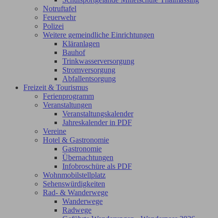
Notruftafel
Feuerwehr
Polizei
Weitere gemeindliche Einrichtungen
Kläranlagen
Bauhof
Trinkwasserversorgung
Stromversorgung
Abfallentsorgung
Freizeit & Tourismus
Ferienprogramm
Veranstaltungen
Veranstaltungskalender
Jahreskalender in PDF
Vereine
Hotel & Gastronomie
Gastronomie
Übernachtungen
Infobroschüre als PDF
Wohnmobilstellplatz
Sehenswürdigkeiten
Rad- & Wanderwege
Wanderwege
Radwege