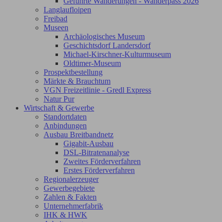
Geführte Wanderungen - Wanderpass 2026
Langlaufloipen
Freibad
Museen
Archäologisches Museum
Geschichtsdorf Landersdorf
Michael-Kirschner-Kulturmuseum
Oldtimer-Museum
Prospektbestellung
Märkte & Brauchtum
VGN Freizeitlinie - Gredl Express
Natur Pur
Wirtschaft & Gewerbe
Standortdaten
Anbindungen
Ausbau Breitbandnetz
Gigabit-Ausbau
DSL-Bitratenanalyse
Zweites Förderverfahren
Erstes Förderverfahren
Regionalerzeuger
Gewerbegebiete
Zahlen & Fakten
Unternehmerfabrik
IHK & HWK