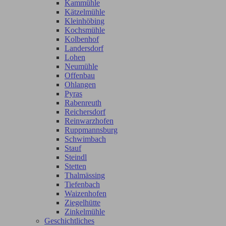
Kammühle
Kätzelmühle
Kleinhöbing
Kochsmühle
Kolbenhof
Landersdorf
Lohen
Neumühle
Offenbau
Ohlangen
Pyras
Rabenreuth
Reichersdorf
Reinwarzhofen
Ruppmannsburg
Schwimbach
Stauf
Steindl
Stetten
Thalmässing
Tiefenbach
Waizenhofen
Ziegelhütte
Zinkelmühle
Geschichtliches