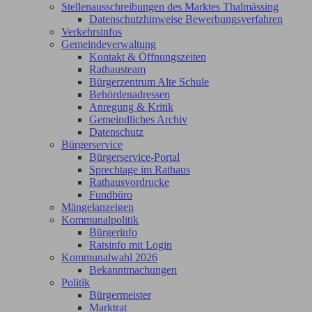
Stellenausschreibungen des Marktes Thalmässing
Datenschutzhinweise Bewerbungsverfahren
Verkehrsinfos
Gemeindeverwaltung
Kontakt & Öffnungszeiten
Rathausteam
Bürgerzentrum Alte Schule
Behördenadressen
Anregung & Kritik
Gemeindliches Archiv
Datenschutz
Bürgerservice
Bürgerservice-Portal
Sprechtage im Rathaus
Rathausvordrucke
Fundbüro
Mängelanzeigen
Kommunalpolitik
Bürgerinfo
Ratsinfo mit Login
Kommunalwahl 2026
Bekanntmachungen
Politik
Bürgermeister
Marktrat