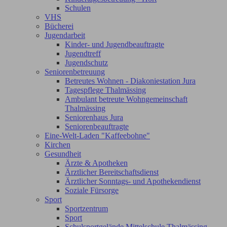
Schulen
VHS
Bücherei
Jugendarbeit
Kinder- und Jugendbeauftragte
Jugendtreff
Jugendschutz
Seniorenbetreuung
Betreutes Wohnen - Diakoniestation Jura
Tagespflege Thalmässing
Ambulant betreute Wohngemeinschaft
Thalmässing
Seniorenhaus Jura
Seniorenbeauftragte
Eine-Welt-Laden "Kaffeebohne"
Kirchen
Gesundheit
Ärzte & Apotheken
Ärztlicher Bereitschaftsdienst
Ärztlicher Sonntags- und Apothekendienst
Soziale Fürsorge
Sport
Sportzentrum
Sport
Schulsportgelände Mittelschule Thalmässing