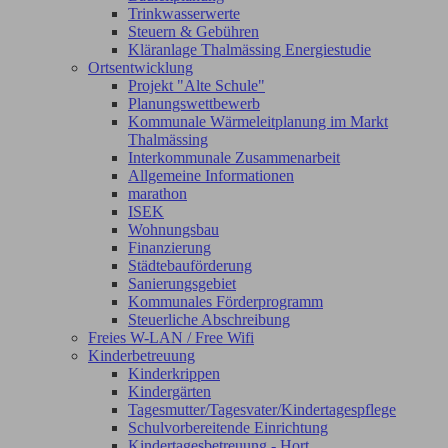
Trinkwasserwerte
Steuern & Gebühren
Kläranlage Thalmässing Energiestudie
Ortsentwicklung
Projekt "Alte Schule"
Planungswettbewerb
Kommunale Wärmeleitplanung im Markt
Thalmässing
Interkommunale Zusammenarbeit
Allgemeine Informationen
marathon
ISEK
Wohnungsbau
Finanzierung
Städtebauförderung
Sanierungsgebiet
Kommunales Förderprogramm
Steuerliche Abschreibung
Freies W-LAN / Free Wifi
Kinderbetreuung
Kinderkrippen
Kindergärten
Tagesmutter/Tagesvater/Kindertagespflege
Schulvorbereitende Einrichtung
Kindertagesbetreuung - Hort