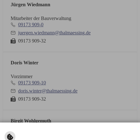
Jürgen Wiedmann
Mitarbeiter der Bauverwaltung
09173 909-0
juergen.wiedmann@thalmaessing.de
09173 909-32
Doris Winter
Vorzimmer
09173 909-10
doris.winter@thalmaessing.de
09173 909-32
Birgit Wohlgemuth
Mitarbeiterin Bauverwaltung