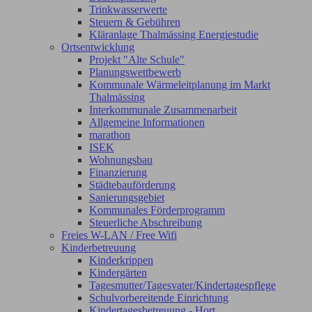
Trinkwasserwerte
Steuern & Gebühren
Kläranlage Thalmässing Energiestudie
Ortsentwicklung
Projekt "Alte Schule"
Planungswettbewerb
Kommunale Wärmeleitplanung im Markt
Thalmässing
Interkommunale Zusammenarbeit
Allgemeine Informationen
marathon
ISEK
Wohnungsbau
Finanzierung
Städtebauförderung
Sanierungsgebiet
Kommunales Förderprogramm
Steuerliche Abschreibung
Freies W-LAN / Free Wifi
Kinderbetreuung
Kinderkrippen
Kindergärten
Tagesmutter/Tagesvater/Kindertagespflege
Schulvorbereitende Einrichtung
Kindertagesbetreuung - Hort