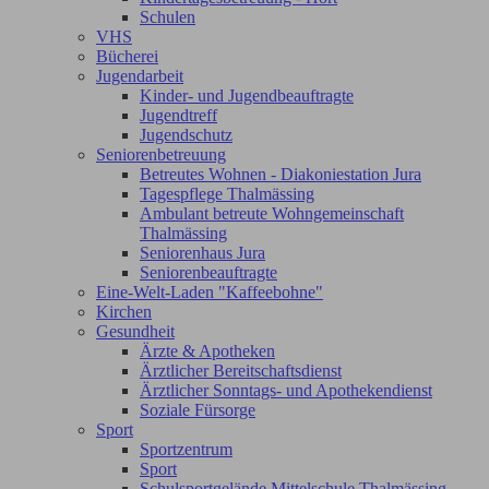
Schulen
VHS
Bücherei
Jugendarbeit
Kinder- und Jugendbeauftragte
Jugendtreff
Jugendschutz
Seniorenbetreuung
Betreutes Wohnen - Diakoniestation Jura
Tagespflege Thalmässing
Ambulant betreute Wohngemeinschaft
Thalmässing
Seniorenhaus Jura
Seniorenbeauftragte
Eine-Welt-Laden "Kaffeebohne"
Kirchen
Gesundheit
Ärzte & Apotheken
Ärztlicher Bereitschaftsdienst
Ärztlicher Sonntags- und Apothekendienst
Soziale Fürsorge
Sport
Sportzentrum
Sport
Schulsportgelände Mittelschule Thalmässing