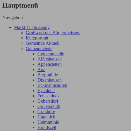
Hauptmenü
Navigation
Markt Thalmässing
Grußwort des Bürgermeisters
Kurzportrait
Gemeinde Aktuell
Gemeindeteile
Gemeindeteile
Alfershausen
Appenstetten
Aue
Bergmühle
Dixenhausen
Eckmannshofen
Eysölden
Feinschluck
Gebersdorf
Göllersreuth
Graßhöfe
Hagenich
Heimmühle
Hundszell