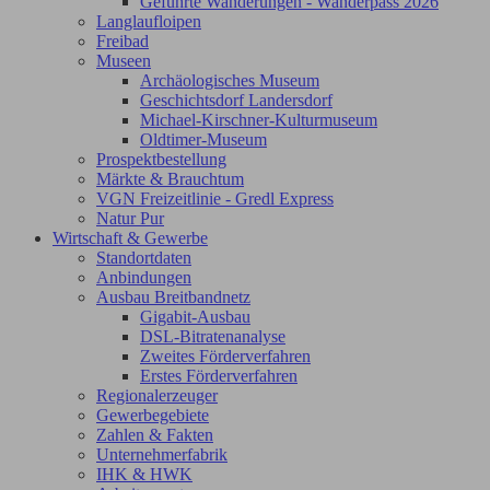
Geführte Wanderungen - Wanderpass 2026
Langlaufloipen
Freibad
Museen
Archäologisches Museum
Geschichtsdorf Landersdorf
Michael-Kirschner-Kulturmuseum
Oldtimer-Museum
Prospektbestellung
Märkte & Brauchtum
VGN Freizeitlinie - Gredl Express
Natur Pur
Wirtschaft & Gewerbe
Standortdaten
Anbindungen
Ausbau Breitbandnetz
Gigabit-Ausbau
DSL-Bitratenanalyse
Zweites Förderverfahren
Erstes Förderverfahren
Regionalerzeuger
Gewerbegebiete
Zahlen & Fakten
Unternehmerfabrik
IHK & HWK