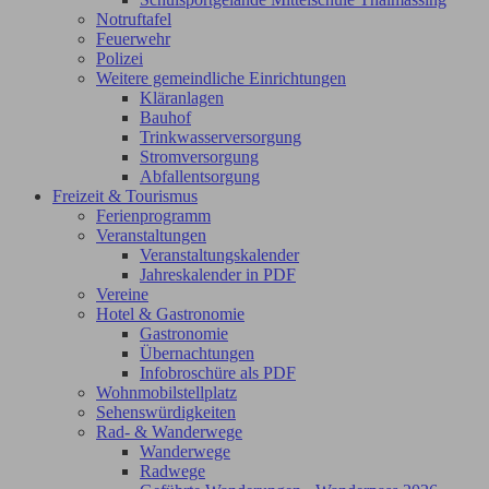
Notruftafel
Feuerwehr
Polizei
Weitere gemeindliche Einrichtungen
Kläranlagen
Bauhof
Trinkwasserversorgung
Stromversorgung
Abfallentsorgung
Freizeit & Tourismus
Ferienprogramm
Veranstaltungen
Veranstaltungskalender
Jahreskalender in PDF
Vereine
Hotel & Gastronomie
Gastronomie
Übernachtungen
Infobroschüre als PDF
Wohnmobilstellplatz
Sehenswürdigkeiten
Rad- & Wanderwege
Wanderwege
Radwege