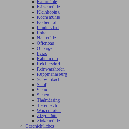
Kammühle
Kätzelmühle
Kleinhöbing
Kochsmühle
Kolbenhof
Landersdorf
Lohen
Neumühle
Offenbau
Ohlangen
Pyras
Rabenreuth
Reichersdorf
Reinwarzhofen
Ruppmannsburg
Schwimbach
Stauf
Steindl
Stetten
Thalmässing
Tiefenbach
Waizenhofen
Ziegelhütte
Zinkelmühle
Geschichtliches