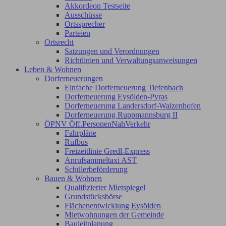
Akkordeon Testseite
Ausschüsse
Ortssprecher
Parteien
Ortsrecht
Satzungen und Verordnungen
Richtlinien und Verwaltungsanweisungen
Leben & Wohnen
Dorferneuerungen
Einfache Dorferneuerung Tiefenbach
Dorferneuerung Eysölden-Pyras
Dorferneuerung Landersdorf-Waizenhofen
Dorferneuerung Ruppmannsburg II
ÖPNV Öff.PersonenNahVerkehr
Fahrpläne
Rufbus
Freizeitlinie Gredl-Express
Anrufsammeltaxi AST
Schülerbeförderung
Bauen & Wohnen
Qualifizierter Mietspiegel
Grundstücksbörse
Flächenentwicklung Eysölden
Mietwohnungen der Gemeinde
Bauleitplanung