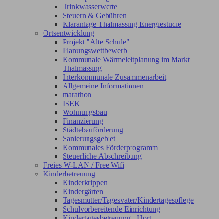
Trinkwasserwerte
Steuern & Gebühren
Kläranlage Thalmässing Energiestudie
Ortsentwicklung
Projekt "Alte Schule"
Planungswettbewerb
Kommunale Wärmeleitplanung im Markt
Thalmässing
Interkommunale Zusammenarbeit
Allgemeine Informationen
marathon
ISEK
Wohnungsbau
Finanzierung
Städtebauförderung
Sanierungsgebiet
Kommunales Förderprogramm
Steuerliche Abschreibung
Freies W-LAN / Free Wifi
Kinderbetreuung
Kinderkrippen
Kindergärten
Tagesmutter/Tagesvater/Kindertagespflege
Schulvorbereitende Einrichtung
Kindertagesbetreuung - Hort