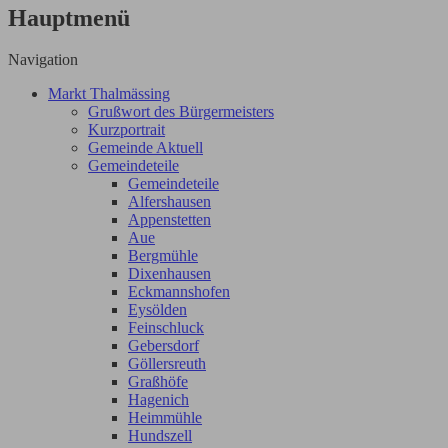
Hauptmenü
Navigation
Markt Thalmässing
Grußwort des Bürgermeisters
Kurzportrait
Gemeinde Aktuell
Gemeindeteile
Gemeindeteile
Alfershausen
Appenstetten
Aue
Bergmühle
Dixenhausen
Eckmannshofen
Eysölden
Feinschluck
Gebersdorf
Göllersreuth
Graßhöfe
Hagenich
Heimmühle
Hundszell