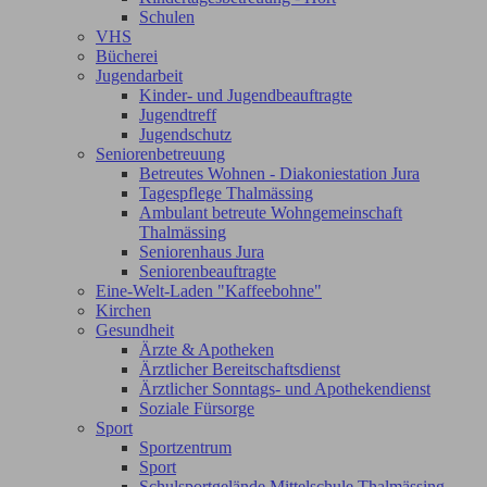
Schulen
VHS
Bücherei
Jugendarbeit
Kinder- und Jugendbeauftragte
Jugendtreff
Jugendschutz
Seniorenbetreuung
Betreutes Wohnen - Diakoniestation Jura
Tagespflege Thalmässing
Ambulant betreute Wohngemeinschaft
Thalmässing
Seniorenhaus Jura
Seniorenbeauftragte
Eine-Welt-Laden "Kaffeebohne"
Kirchen
Gesundheit
Ärzte & Apotheken
Ärztlicher Bereitschaftsdienst
Ärztlicher Sonntags- und Apothekendienst
Soziale Fürsorge
Sport
Sportzentrum
Sport
Schulsportgelände Mittelschule Thalmässing