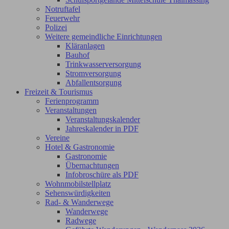
Notruftafel
Feuerwehr
Polizei
Weitere gemeindliche Einrichtungen
Kläranlagen
Bauhof
Trinkwasserversorgung
Stromversorgung
Abfallentsorgung
Freizeit & Tourismus
Ferienprogramm
Veranstaltungen
Veranstaltungskalender
Jahreskalender in PDF
Vereine
Hotel & Gastronomie
Gastronomie
Übernachtungen
Infobroschüre als PDF
Wohnmobilstellplatz
Sehenswürdigkeiten
Rad- & Wanderwege
Wanderwege
Radwege