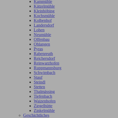
Kammühle
Kätzelmühle
Kleinhöbing
Kochsmühle
Kolbenhof
Landersdorf
Lohen
Neumühle
Offenbau
Ohlangen
Pyras
Rabenreuth
Reichersdorf
Reinwarzhofen
Ruppmannsburg
Schwimbach
Stauf
Steindl
Stetten
Thalmässing
Tiefenbach
Waizenhofen
Ziegelhütte
Zinkelmühle
Geschichtliches