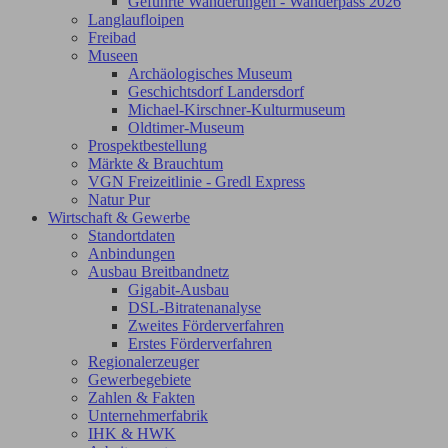
Geführte Wanderungen - Wanderpass 2026
Langlaufloipen
Freibad
Museen
Archäologisches Museum
Geschichtsdorf Landersdorf
Michael-Kirschner-Kulturmuseum
Oldtimer-Museum
Prospektbestellung
Märkte & Brauchtum
VGN Freizeitlinie - Gredl Express
Natur Pur
Wirtschaft & Gewerbe
Standortdaten
Anbindungen
Ausbau Breitbandnetz
Gigabit-Ausbau
DSL-Bitratenanalyse
Zweites Förderverfahren
Erstes Förderverfahren
Regionalerzeuger
Gewerbegebiete
Zahlen & Fakten
Unternehmerfabrik
IHK & HWK