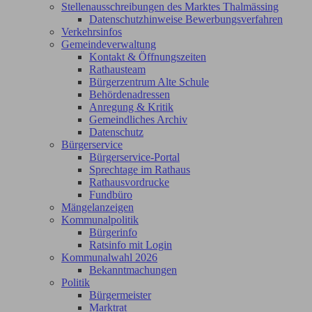
Stellenausschreibungen des Marktes Thalmässing
Datenschutzhinweise Bewerbungsverfahren
Verkehrsinfos
Gemeindeverwaltung
Kontakt & Öffnungszeiten
Rathausteam
Bürgerzentrum Alte Schule
Behördenadressen
Anregung & Kritik
Gemeindliches Archiv
Datenschutz
Bürgerservice
Bürgerservice-Portal
Sprechtage im Rathaus
Rathausvordrucke
Fundbüro
Mängelanzeigen
Kommunalpolitik
Bürgerinfo
Ratsinfo mit Login
Kommunalwahl 2026
Bekanntmachungen
Politik
Bürgermeister
Marktrat