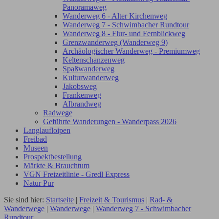
Panoramaweg
Wanderweg 6 - Alter Kirchenweg
Wanderweg 7 - Schwimbacher Rundtour
Wanderweg 8 - Flur- und Fernblickweg
Grenzwanderweg (Wanderweg 9)
Archäologischer Wanderweg - Premiumweg
Keltenschanzenweg
Spaßwanderweg
Kulturwanderweg
Jakobsweg
Frankenweg
Albrandweg
Radwege
Geführte Wanderungen - Wanderpass 2026
Langlaufloipen
Freibad
Museen
Prospektbestellung
Märkte & Brauchtum
VGN Freizeitlinie - Gredl Express
Natur Pur
Sie sind hier:
Startseite
|
Freizeit & Tourismus
|
Rad- &
Wanderwege
|
Wanderwege
|
Wanderweg 7 - Schwimbacher
Rundtour