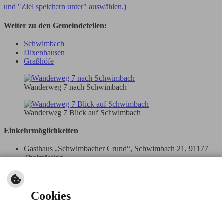
und "Ziel speichern unter" auswählen.)
Weiter zu den Gemeindeteilen:
Schwimbach
Dixenhausen
Graßhöfe
Wanderweg 7 nach Schwimbach
Wanderweg 7 Blick auf Schwimbach
Einkehrmöglichkeiten
Gasthaus „Schwimbacher Grund“, Schwimbach 21, 91177
Thalmässing
Weitere Einkehrmöglichkeiten finden Sie hier
Sehenswürdigkeiten auf dem Weg
Cookies
Kirche St. Lorenz in Schwimbach
Botanischer Garten
Weitere Sehenswürdigkeiten finden Sie hier