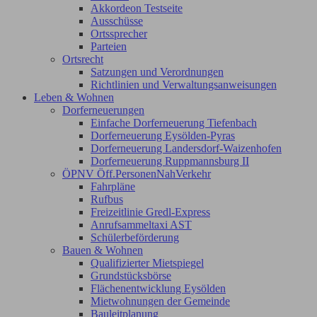
Akkordeon Testseite
Ausschüsse
Ortssprecher
Parteien
Ortsrecht
Satzungen und Verordnungen
Richtlinien und Verwaltungsanweisungen
Leben & Wohnen
Dorferneuerungen
Einfache Dorferneuerung Tiefenbach
Dorferneuerung Eysölden-Pyras
Dorferneuerung Landersdorf-Waizenhofen
Dorferneuerung Ruppmannsburg II
ÖPNV Öff.PersonenNahVerkehr
Fahrpläne
Rufbus
Freizeitlinie Gredl-Express
Anrufsammeltaxi AST
Schülerbeförderung
Bauen & Wohnen
Qualifizierter Mietspiegel
Grundstücksbörse
Flächenentwicklung Eysölden
Mietwohnungen der Gemeinde
Bauleitplanung