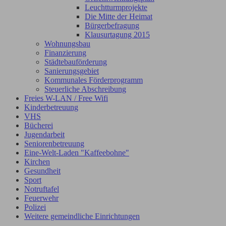
Leuchtturmprojekte
Die Mitte der Heimat
Bürgerbefragung
Klausurtagung 2015
Wohnungsbau
Finanzierung
Städtebauförderung
Sanierungsgebiet
Kommunales Förderprogramm
Steuerliche Abschreibung
Freies W-LAN / Free Wifi
Kinderbetreuung
VHS
Bücherei
Jugendarbeit
Seniorenbetreuung
Eine-Welt-Laden "Kaffeebohne"
Kirchen
Gesundheit
Sport
Notruftafel
Feuerwehr
Polizei
Weitere gemeindliche Einrichtungen