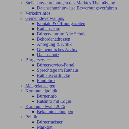
Stellenausschreibungen des Marktes Thalmässing
Datenschutzhinweise Bewerbungsverfahren
Verkehrsinfos
Gemeindeverwaltung
Kontakt & Öffnungszeiten
Rathausteam
Bürgerzentrum Alte Schule
Behördenadressen
Anregung & Kritik
Gemeindliches Archiv
Datenschutz
Bürgerservice
Bürgerservice-Portal
Sprechtage im Rathaus
Rathausvordrucke
Fundbüro
Mängelanzeigen
Kommunalpolitik
Bürgerinfo
Ratsinfo mit Login
Kommunalwahl 2026
Bekanntmachungen
Politik
Bürgermeister
Marktrat