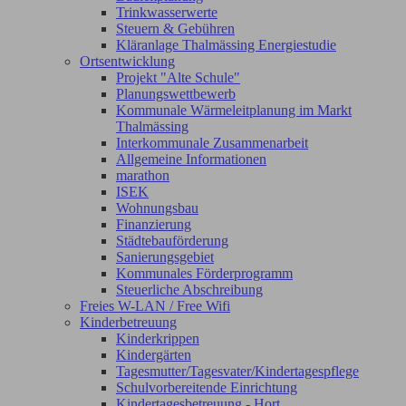
Trinkwasserwerte
Steuern & Gebühren
Kläranlage Thalmässing Energiestudie
Ortsentwicklung
Projekt "Alte Schule"
Planungswettbewerb
Kommunale Wärmeleitplanung im Markt
Thalmässing
Interkommunale Zusammenarbeit
Allgemeine Informationen
marathon
ISEK
Wohnungsbau
Finanzierung
Städtebauförderung
Sanierungsgebiet
Kommunales Förderprogramm
Steuerliche Abschreibung
Freies W-LAN / Free Wifi
Kinderbetreuung
Kinderkrippen
Kindergärten
Tagesmutter/Tagesvater/Kindertagespflege
Schulvorbereitende Einrichtung
Kindertagesbetreuung - Hort