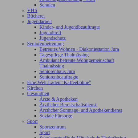
Schulen
VHS
Bücherei
Jugendarbeit
Kinder- und Jugendbeauftragte
Jugendtreff
Jugendschutz
Seniorenbetreuung
Betreutes Wohnen - Diakoniestation Jura
Tagespflege Thalmässing
Ambulant betreute Wohngemeinschaft
Thalmässing
Seniorenhaus Jura
Seniorenbeauftragte
Eine-Welt-Laden "Kaffeebohne"
Kirchen
Gesundheit
Ärzte & Apotheken
Ärztlicher Bereitschaftsdienst
Ärztlicher Sonntags- und Apothekendienst
Soziale Fürsorge
Sport
Sportzentrum
Sport
Schulsportgelände Mittelschule Thalmässing