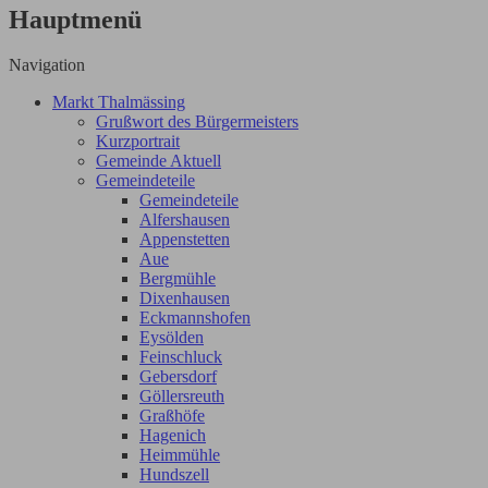
Hauptmenü
Navigation
Markt Thalmässing
Grußwort des Bürgermeisters
Kurzportrait
Gemeinde Aktuell
Gemeindeteile
Gemeindeteile
Alfershausen
Appenstetten
Aue
Bergmühle
Dixenhausen
Eckmannshofen
Eysölden
Feinschluck
Gebersdorf
Göllersreuth
Graßhöfe
Hagenich
Heimmühle
Hundszell