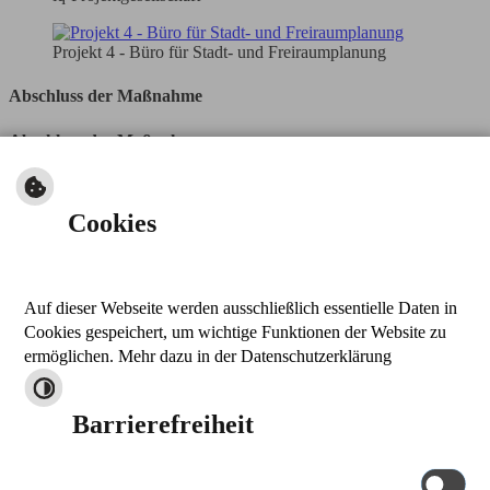
Projekt 4 - Büro für Stadt- und Freiraumplanung
Abschluss der Maßnahme
Abschluss der Maßnahme
Der Ortsentwicklungsplan wurde 2014 abgeschlossen. Den
Abschlussbericht können Sie nachfolgend herunterladen.
Cookies
Abschlussbericht zum Ortsentwicklungsplan
Der Ortsentwicklungsplan soll in regelmäßigen Abständen überprüft
und fortgeschrieben werden.
Auf dieser Webseite werden ausschließlich essentielle Daten in
nach oben
Cookies gespeichert, um wichtige Funktionen der Website zu
drucken
ermöglichen. Mehr dazu in der Datenschutzerklärung
Kontakt
Barrierefreiheit
Markt Thalmässing
Stettener Straße 26
91177 Thalmässing