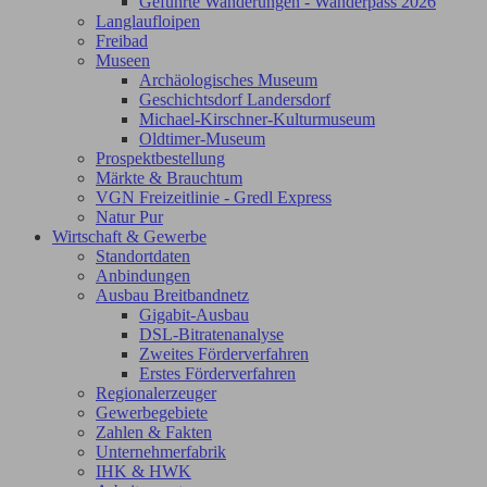
Geführte Wanderungen - Wanderpass 2026
Langlaufloipen
Freibad
Museen
Archäologisches Museum
Geschichtsdorf Landersdorf
Michael-Kirschner-Kulturmuseum
Oldtimer-Museum
Prospektbestellung
Märkte & Brauchtum
VGN Freizeitlinie - Gredl Express
Natur Pur
Wirtschaft & Gewerbe
Standortdaten
Anbindungen
Ausbau Breitbandnetz
Gigabit-Ausbau
DSL-Bitratenanalyse
Zweites Förderverfahren
Erstes Förderverfahren
Regionalerzeuger
Gewerbegebiete
Zahlen & Fakten
Unternehmerfabrik
IHK & HWK