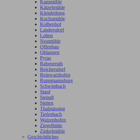
Kammühle
Kätzelmühle
Kleinhöbing
Kochsmühle
Kolbenhof
Landersdorf
Lohen
Neumühle
Offenbau
Ohlangen
Pyras
Rabenreuth
Reichersdorf
Reinwarzhofen
Ruppmannsburg
Schwimbach
Stauf
Steindl
Stetten
Thalmässing
Tiefenbach
Waizenhofen
Ziegelhütte
Zinkelmühle
Geschichtliches