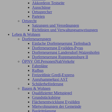
Akkordeon Testseite
Ausschüsse
Ortssprecher
Parteien
Ortsrecht
Satzungen und Verordnungen
Richtlinien und Verwaltungsanweisungen
Leben & Wohnen
Dorferneuerungen
Einfache Dorferneuerung Tiefenbach
Dorferneuerung Eysölden-Pyras
Dorferneuerung Landersdorf-Waizenhofen
Dorferneuerung Ruppmannsburg II
ÖPNV Öff.PersonenNahVerkehr
Fahrpläne
Rufbus
Freizeitlinie Gredl-Express
Anrufsammeltaxi AST
Schülerbeförderung
Bauen & Wohnen
Qualifizierter Mietspiegel
Grundstücksbörse
Flächenentwicklung Eysölden
Mietwohnungen der Gemeinde
Bauleitplanung