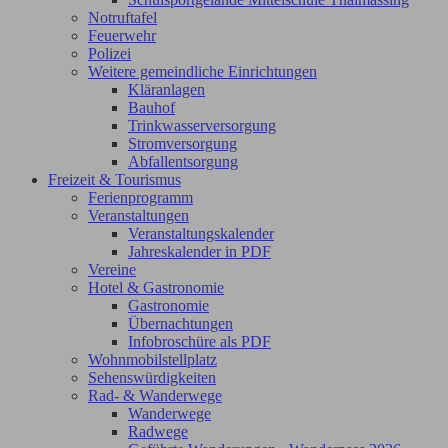
Notruftafel
Feuerwehr
Polizei
Weitere gemeindliche Einrichtungen
Kläranlagen
Bauhof
Trinkwasserversorgung
Stromversorgung
Abfallentsorgung
Freizeit & Tourismus
Ferienprogramm
Veranstaltungen
Veranstaltungskalender
Jahreskalender in PDF
Vereine
Hotel & Gastronomie
Gastronomie
Übernachtungen
Infobroschüre als PDF
Wohnmobilstellplatz
Sehenswürdigkeiten
Rad- & Wanderwege
Wanderwege
Radwege